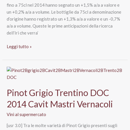
fino a 75cl nel 2014 hanno segnato un +1,5% a/a a valore e
un +0,2% a/a a volume. Le bottiglie da 75cl a denominazione
d’origine hanno registrato un +1,3% a/a a valore e un -0,7%
a/a a volume. Queste le prime anticipazioni della ricerca
dell’Iri che verra’
Crescono
Leggi tutto »
le
vendite
di
vino
nei
supermercati
Pinot Grigio Trentino DOC
2014 Cavit Mastri Vernacoli
Vini al supermercato
[usr 3.0] Tra le molte varietà di Pinot Grigio presenti sugli