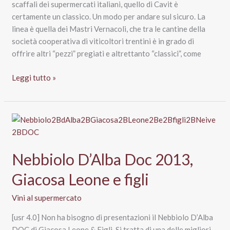
scaffali dei supermercati italiani, quello di Cavit è
certamente un classico. Un modo per andare sul sicuro. La
linea è quella dei Mastri Vernacoli, che tra le cantine della
società cooperativa di viticoltori trentini è in grado di
offrire altri “pezzi” pregiati e altrettanto “classici”, come
Pinot
Leggi tutto »
Grigio
Trentino
DOC
2014
Cavit
Mastri
Nebbiolo D’Alba Doc 2013,
Vernacoli
Giacosa Leone e figli
Vini al supermercato
[usr 4.0] Non ha bisogno di presentazioni il Nebbiolo D’Alba
DOC di Giacosa Leone & Figli. Si tratta di una delle migliori