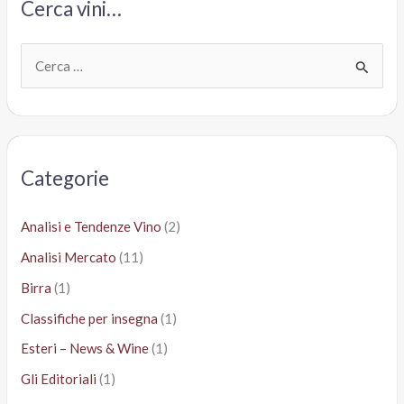
Cerca vini…
C
e
r
c
a
Categorie
:
Analisi e Tendenze Vino
(2)
Analisi Mercato
(11)
Birra
(1)
Classifiche per insegna
(1)
Esteri – News & Wine
(1)
Gli Editoriali
(1)