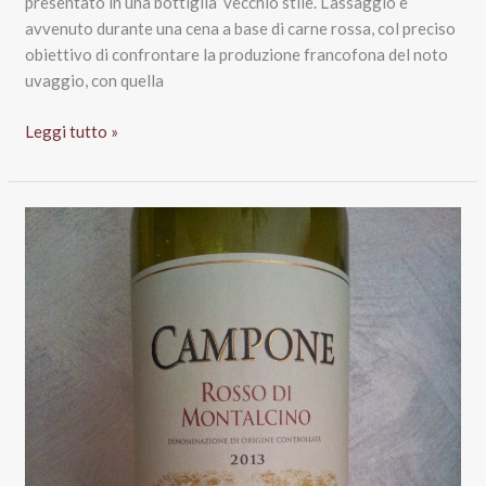
presentato in una bottiglia ‘vecchio stile’. L’assaggio è
avvenuto durante una cena a base di carne rossa, col preciso
obiettivo di confrontare la produzione francofona del noto
uvaggio, con quella
Syrah
Leggi tutto »
Pays
d’Oc
Igp
2013,
Paul
Mas
Reserve