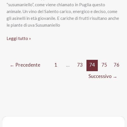
“susumaniello”, come viene chiamato in Puglia questo
animale. Un vino del Salento carico, energico e deciso, come
gli asinelli in età giovanile. E cariche di frutti risultano anche
le piante di uva Susumaniello
Serre
Leggi tutto »
Susumaniello
–
Cantina
←
Precedente
1
…
73
74
75
76
due
Palme
Successivo
→
Salento
Igp