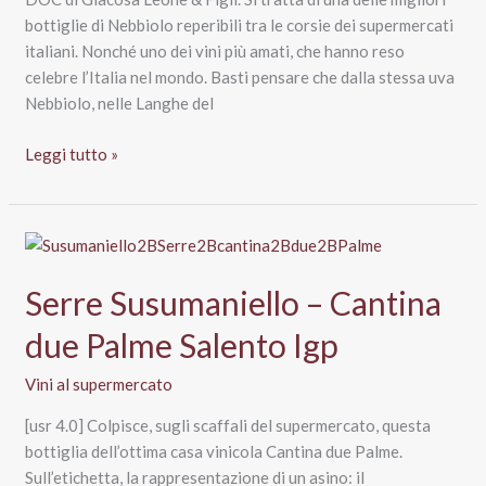
bottiglie di Nebbiolo reperibili tra le corsie dei supermercati
italiani. Nonché uno dei vini più amati, che hanno reso
celebre l’Italia nel mondo. Basti pensare che dalla stessa uva
Nebbiolo, nelle Langhe del
Nebbiolo
Leggi tutto »
D’Alba
Doc
2013,
Giacosa
Leone
Serre Susumaniello – Cantina
e
figli
due Palme Salento Igp
Vini al supermercato
[usr 4.0] Colpisce, sugli scaffali del supermercato, questa
bottiglia dell’ottima casa vinicola Cantina due Palme.
Sull’etichetta, la rappresentazione di un asino: il