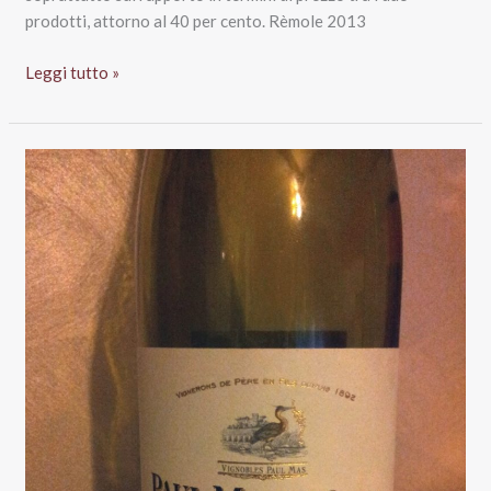
prodotti, attorno al 40 per cento. Rèmole 2013
Remole
Leggi tutto »
Toscana
2013
IGT
–
Frescobaldi