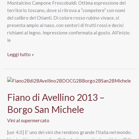
Montalcino Campone Frescobaldi. Ottima espressione del
territorio toscano, dove si ritrova a “competere” con nomi
del calibro del Chianti. Di colore rosso rubino vivace, si
presenta ampio al naso, con sentori di frutti rossi e decisi
richiami al legno. Impressione confermata al gusto. All’inizio
le
Rosso
Leggi tutto »
di
Montalcino
Campone
2013
–
Fiano di Avellino 2013 –
Frescobaldi
Borgo San Michele
Vini al supermercato
[usr 4.0] E’ uno dei vini che rendono grande l’Italia nel mondo.