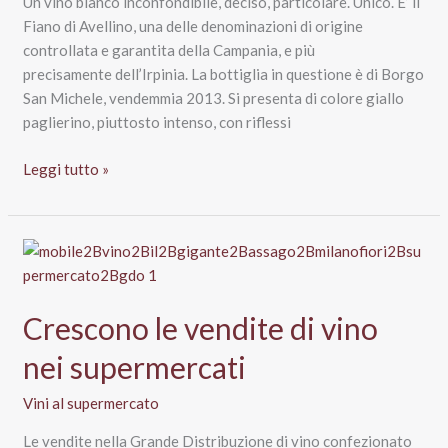
Un vino bianco inconfondibile, deciso, particolare. Unico. E’ il
Fiano di Avellino, una delle denominazioni di origine
controllata e garantita della Campania, e più
precisamente dell’Irpinia. La bottiglia in questione è di Borgo
San Michele, vendemmia 2013. Si presenta di colore giallo
paglierino, piuttosto intenso, con riflessi
Fiano
Leggi tutto »
di
Avellino
2013
–
Borgo
San
Crescono le vendite di vino
Michele
nei supermercati
Vini al supermercato
Le vendite nella Grande Distribuzione di vino confezionato