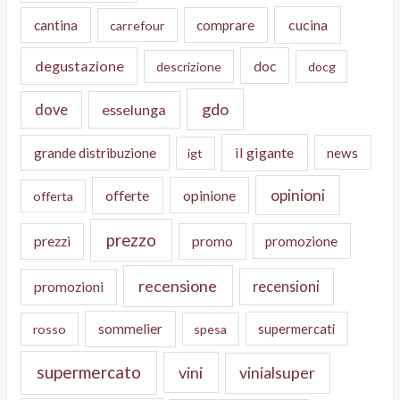
cucina
cantina
comprare
carrefour
degustazione
doc
descrizione
docg
gdo
dove
esselunga
il gigante
grande distribuzione
news
igt
opinioni
offerte
opinione
offerta
prezzo
prezzi
promo
promozione
recensione
recensioni
promozioni
sommelier
supermercati
rosso
spesa
supermercato
vini
vinialsuper