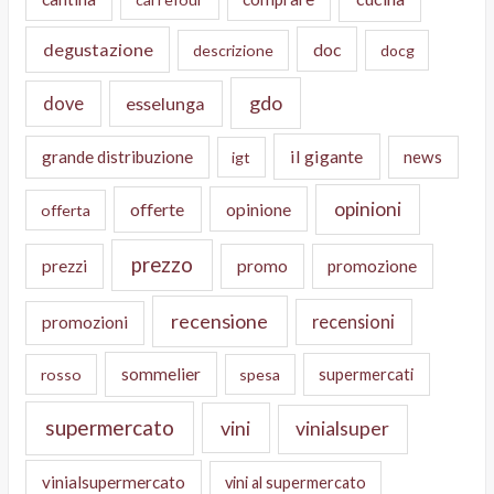
degustazione
doc
descrizione
docg
gdo
dove
esselunga
il gigante
grande distribuzione
news
igt
opinioni
offerte
opinione
offerta
prezzo
prezzi
promo
promozione
recensione
recensioni
promozioni
sommelier
supermercati
rosso
spesa
supermercato
vini
vinialsuper
vinialsupermercato
vini al supermercato