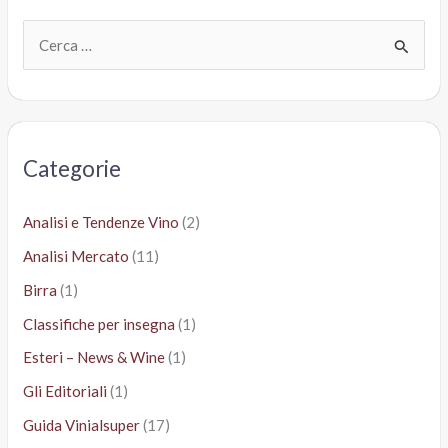
C
e
r
c
a
Categorie
:
Analisi e Tendenze Vino
(2)
Analisi Mercato
(11)
Birra
(1)
Classifiche per insegna
(1)
Esteri – News & Wine
(1)
Gli Editoriali
(1)
Guida Vinialsuper
(17)