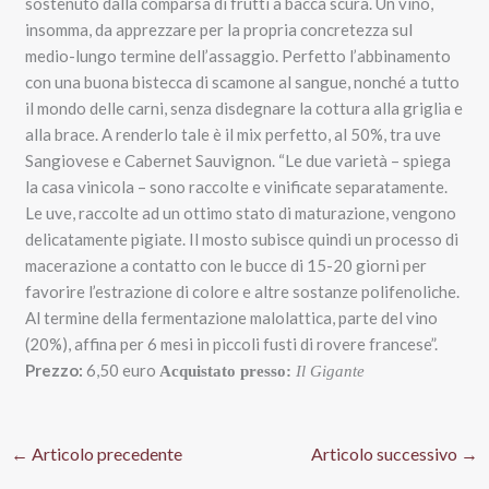
sostenuto dalla comparsa di frutti a bacca scura. Un vino,
insomma, da apprezzare per la propria concretezza sul
medio-lungo termine dell’assaggio. Perfetto l’abbinamento
con una buona bistecca di scamone al sangue, nonché a tutto
il
mondo delle carni, senza disdegnare la cottura alla griglia e
alla brace.
A renderlo tale è il mix perfetto, al 50%, tra uve
Sangiovese e Cabernet Sauvignon. “
Le due varietà – spiega
la casa vinicola – sono raccolte e vinificate separatamente.
Le u
ve, raccolte ad un ottimo stato di maturazione, vengono
delicatamente pigiate. Il mosto subisce quindi un
processo di
macerazione a contatto con le bucce di
15-20 giorni per
favorire l’estrazione di colore e
altre sostanze polifenoliche.
Al termine della fermentazione malolattica, parte del vino
(20%), affina per 6 mesi in piccoli fusti di rovere francese”.
Prezzo:
6,50 euro
Acquistato presso:
Il Gigante
←
Articolo precedente
Articolo successivo
→