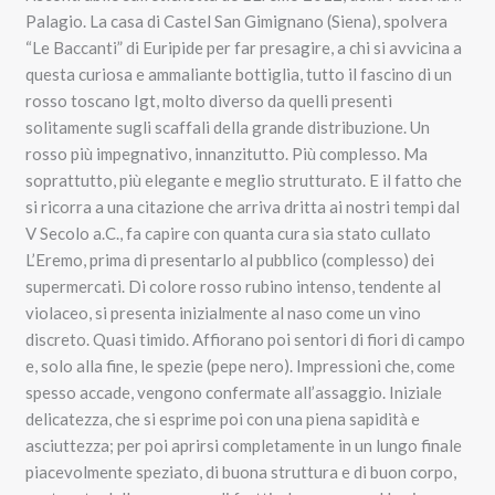
Palagio. La casa di Castel San Gimignano (Siena), spolvera
“Le Baccanti” di Euripide per far presagire, a chi si avvicina a
questa curiosa e ammaliante bottiglia, tutto il fascino di un
rosso toscano Igt, molto diverso da quelli presenti
solitamente sugli scaffali della grande distribuzione. Un
rosso più impegnativo, innanzitutto. Più complesso. Ma
soprattutto, più elegante e meglio strutturato. E il fatto che
si ricorra a una citazione che arriva dritta ai nostri tempi dal
V Secolo a.C., fa capire con quanta cura sia stato cullato
L’Eremo, prima di presentarlo al pubblico (complesso) dei
supermercati. Di colore rosso rubino intenso, tendente al
violaceo, si presenta inizialmente al naso come un vino
discreto. Quasi timido. Affiorano poi sentori di fiori di campo
e, solo alla fine, le spezie (pepe nero). Impressioni che, come
spesso accade, vengono confermate all’assaggio. Iniziale
delicatezza, che si esprime poi con una piena sapidità e
asciuttezza; per poi aprirsi completamente in un lungo finale
piacevolmente speziato, di buona struttura e di buon corpo,