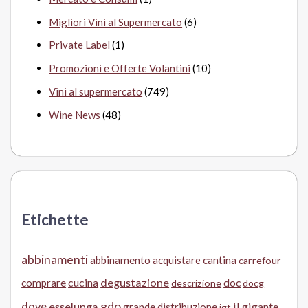
Migliori Vini al Supermercato
(6)
Private Label
(1)
Promozioni e Offerte Volantini
(10)
Vini al supermercato
(749)
Wine News
(48)
Etichette
abbinamenti
abbinamento
acquistare
cantina
carrefour
cucina
degustazione
doc
comprare
descrizione
docg
gdo
dove
esselunga
il gigante
grande distribuzione
igt