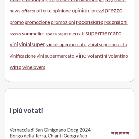
prezzo
opinioni
offerte
opinione
news
prezzi
offerta
recensione
recensioni
promo
promozione
promozioni
supermercato
sommelier
supermercati
rosso
spesa
vini
vinialsuper
vinialsupermercato
vini al supermercato
vino
volantini
volantino
vinificazione
vini supermercato
wine
winelovers
I più votati
Vernaccia di San Gimignano Docg 2024
Borgo della Terra, Chianti Geografico