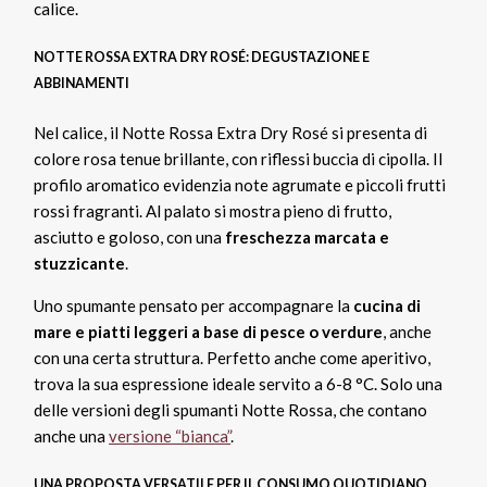
calice.
NOTTE ROSSA EXTRA DRY ROSÉ
:
DEGUSTAZIONE E
ABBINAMENTI
Nel calice, il Notte Rossa Extra Dry Rosé si presenta di
colore rosa tenue brillante, con riflessi buccia di cipolla. Il
profilo aromatico evidenzia note agrumate e piccoli frutti
rossi fragranti. Al palato si mostra pieno di frutto,
asciutto e goloso, con una
freschezza marcata e
stuzzicante
.
Uno spumante pensato per accompagnare la
cucina di
mare e piatti leggeri a base di pesce o verdure
, anche
con una certa struttura. Perfetto anche come aperitivo,
trova la sua espressione ideale servito a 6-8 °C. Solo una
delle versioni degli spumanti Notte Rossa, che contano
anche una
versione “bianca”
.
UNA PROPOSTA VERSATILE PER IL CONSUMO QUOTIDIANO