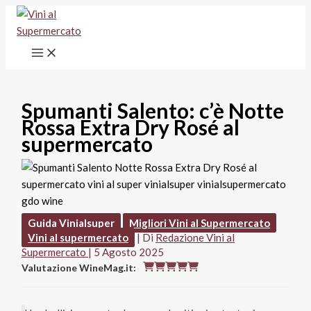
Vai
al
contenuto
Spumanti Salento: c’è Notte
Rossa Extra Dry Rosé al
supermercato
Guida Vinialsuper
Migliori Vini al Supermercato
Vini al supermercato
| Di
Redazione Vini al
Supermercato
|
5 Agosto 2025
Valutazione WineMag.it: