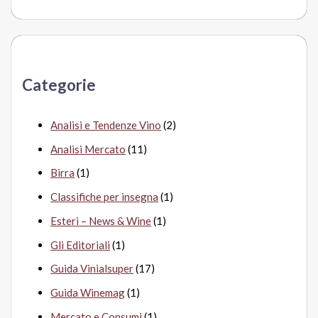
r
c
a
Categorie
:
Analisi e Tendenze Vino
(2)
Analisi Mercato
(11)
Birra
(1)
Classifiche per insegna
(1)
Esteri – News & Wine
(1)
Gli Editoriali
(1)
Guida Vinialsuper
(17)
Guida Winemag
(1)
Mercato e Consumi
(1)