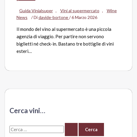
Guida Vinialsuper
,
Vini al supermercato
,
Wine
News
/ Di
davide-bortone
/
6 Marzo 2026
Il mondo del vino al supermercato è una piccola
agenzia di viaggio. Per partire non servono
biglietti né check-in. Bastano tre bottiglie di vini
esteri…
Cerca vini…
C
e