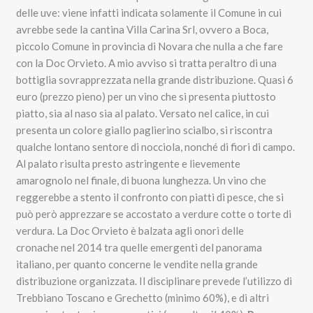
delle uve: viene infatti indicata solamente il Comune in cui
avrebbe sede la cantina Villa Carina Srl, ovvero a Boca,
piccolo Comune in provincia di Novara che nulla a che fare
con la Doc Orvieto. A mio avviso si tratta peraltro di una
bottiglia sovrapprezzata nella grande distribuzione. Quasi 6
euro (prezzo pieno) per un vino che si presenta piuttosto
piatto, sia al naso sia al palato. Versato nel calice, in cui
presenta un colore giallo paglierino scialbo, si riscontra
qualche lontano sentore di nocciola, nonché di fiori di campo.
Al palato risulta presto astringente e lievemente
amarognolo nel finale, di buona lunghezza. Un vino che
reggerebbe a stento il confronto con piatti di pesce, che si
può però apprezzare se accostato a verdure cotte o torte di
verdura. La Doc Orvieto è balzata agli onori delle
cronache nel 2014 tra quelle emergenti del panorama
italiano, per quanto concerne le vendite nella grande
distribuzione organizzata. Il disciplinare prevede l’utilizzo di
Trebbiano Toscano e Grechetto (minimo 60%), e di altri