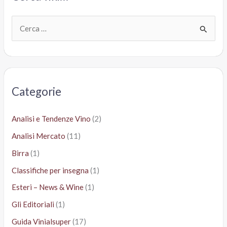
C
e
r
c
a
Categorie
:
Analisi e Tendenze Vino
(2)
Analisi Mercato
(11)
Birra
(1)
Classifiche per insegna
(1)
Esteri – News & Wine
(1)
Gli Editoriali
(1)
Guida Vinialsuper
(17)