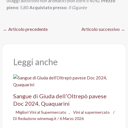
uvaggi autoctoni non aromatici (non oltre il 40%).
Prezzo
pieno
: 5,80
Acquistato presso
:
Il Gigante
←
Articolo precedente
Articolo successivo
→
Leggi anche
Sangue di Giuda dell’Oltrepò pavese
Doc 2024, Quaquarini
Migliori Vini al Supermercato
,
Vini al supermercato
/
Di
Redazione winemag.it
/
6 Marzo 2026