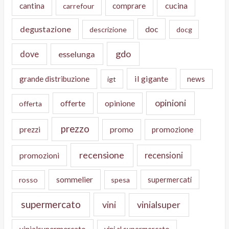
cucina
cantina
comprare
carrefour
degustazione
doc
descrizione
docg
gdo
dove
esselunga
il gigante
grande distribuzione
news
igt
opinioni
offerte
opinione
offerta
prezzo
prezzi
promo
promozione
recensione
recensioni
promozioni
sommelier
supermercati
rosso
spesa
supermercato
vini
vinialsuper