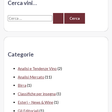
Cerca vini…
industriale,
sì.
C
Ecco
come
e
e
r
perché
c
a
Categorie
:
Analisi e Tendenze Vino
(2)
Analisi Mercato
(11)
Birra
(1)
Classifiche per insegna
(1)
Esteri – News & Wine
(1)
Gli Editoriali
(1)