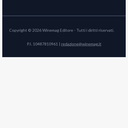
Copyright © 2026 Winemag Editore - Tutti i diritti riservati.
P.I. 10487810961 |
redazione@winemag.it