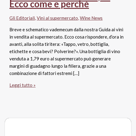
Ecco come e perché
Gli Editoriali
,
Vini al supermercato
,
Wine News
Breve e schematico vademecum dalla nostra Guida ai vini
in vendita al supermercato. Ecco cosa rispondere, d’ora in
avanti, alla solita tiritera: «Tappo, vetro, bottiglia,
etichette e cosa bevi? Polverine?». Una bottiglia di vino
venduta a 1,79 euro al supermercato può generare
margini di guadagno lungo la filiera, grazie a una
combinazione di fattori estremi […]
Il
Leggi tutto »
vino
può
costare
così
poco?
Se
è