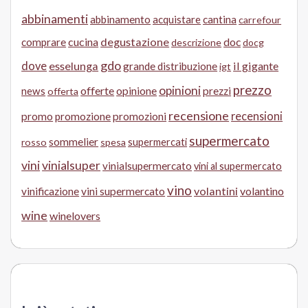
abbinamenti
abbinamento
acquistare
cantina
carrefour
cucina
degustazione
doc
comprare
descrizione
docg
gdo
dove
esselunga
il gigante
grande distribuzione
igt
prezzo
opinioni
offerte
opinione
news
prezzi
offerta
recensione
recensioni
promo
promozione
promozioni
supermercato
sommelier
supermercati
rosso
spesa
vini
vinialsuper
vinialsupermercato
vini al supermercato
vino
volantini
volantino
vinificazione
vini supermercato
wine
winelovers