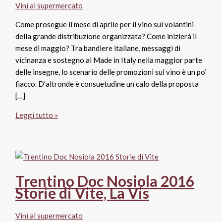
Vini al supermercato
Come prosegue il mese di aprile per il vino sui volantini
della grande distribuzione organizzata? Come inizierà il
mese di maggio? Tra bandiere italiane, messaggi di
vicinanza e sostegno al Made in Italy nella maggior parte
delle insegne, lo scenario delle promozioni sul vino è un po’
fiacco. D’altronde è consuetudine un calo della proposta
[…]
Fine
Leggi tutto »
aprile
e
inizio
maggio:
le
Trentino Doc Nosiola 2016
migliori
Storie di Vite, La Vis
offerte
sul
Vini al supermercato
vino