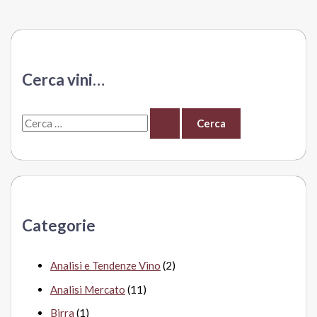
Cerca vini…
C
e
r
c
a
Categorie
:
Analisi e Tendenze Vino
(2)
Analisi Mercato
(11)
Birra
(1)