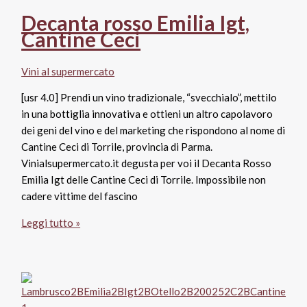
Guestier
Decanta rosso Emilia Igt,
1725
Cantine Ceci
Vini al supermercato
[usr 4.0] Prendi un vino tradizionale, “svecchialo”, mettilo
in una bottiglia innovativa e ottieni un altro capolavoro
dei geni del vino e del marketing che rispondono al nome di
Cantine Ceci di Torrile, provincia di Parma.
Vinialsupermercato.it degusta per voi il Decanta Rosso
Emilia Igt delle Cantine Ceci di Torrile. Impossibile non
cadere vittime del fascino
Decanta
Leggi tutto »
rosso
Emilia
Igt,
Cantine
Ceci