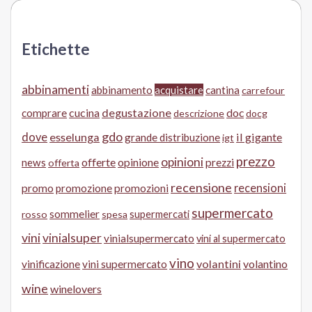
Etichette
abbinamenti
abbinamento
acquistare
cantina
carrefour
cucina
degustazione
doc
comprare
descrizione
docg
gdo
dove
esselunga
il gigante
grande distribuzione
igt
prezzo
opinioni
offerte
opinione
news
prezzi
offerta
recensione
recensioni
promo
promozione
promozioni
supermercato
sommelier
supermercati
rosso
spesa
vini
vinialsuper
vinialsupermercato
vini al supermercato
vino
volantini
volantino
vinificazione
vini supermercato
wine
winelovers