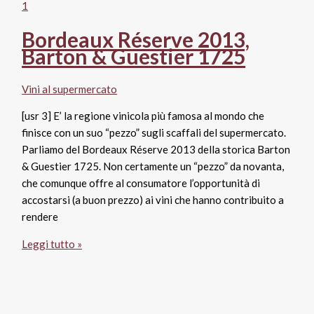
Vigna
della
Bordeaux Réserve 2013,
Composta,
Barton & Guestier 1725
fratelli
Agnes
Rovescala
Vini al supermercato
[usr 3] E’ la regione vinicola più famosa al mondo che
finisce con un suo “pezzo” sugli scaffali del supermercato.
Parliamo del Bordeaux Réserve 2013 della storica Barton
& Guestier 1725. Non certamente un “pezzo” da novanta,
che comunque offre al consumatore l’opportunità di
accostarsi (a buon prezzo) ai vini che hanno contribuito a
rendere
Bordeaux
Leggi tutto »
Réserve
2013,
Barton
&