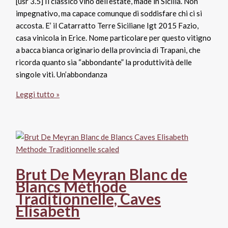
[usr 3.5] Il classico vino dell’estate, made in Sicilia. Non
impegnativo, ma capace comunque di soddisfare chi ci si
accosta. E’ il Catarratto Terre Siciliane Igt 2015 Fazio,
casa vinicola in Erice. Nome particolare per questo vitigno
a bacca bianca originario della provincia di Trapani, che
ricorda quanto sia “abbondante” la produttività delle
singole viti. Un’abbondanza
Catarratto
Leggi tutto »
Terre
Siciliane
Igt
2015,
Fazio
Brut De Meyran Blanc de
Blancs Méthode
Traditionnelle, Caves
Elisabeth