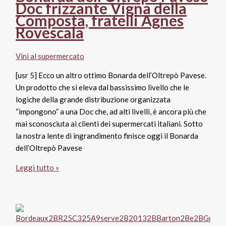
&
Doc frizzante Vigna della
Figli
Composta, fratelli Agnes
Rovescala
Vini al supermercato
[usr 5] Ecco un altro ottimo Bonarda dell’Oltrepò Pavese.
Un prodotto che si eleva dal bassissimo livello che le
logiche della grande distribuzione organizzata
“impongono” a una Doc che, ad alti livelli, è ancora più che
mai sconosciuta ai clienti dei supermercati italiani. Sotto
la nostra lente di ingrandimento finisce oggi il Bonarda
dell’Oltrepò Pavese
Bonarda
Leggi tutto »
dell’Oltrepò
Pavese
Doc
frizzante