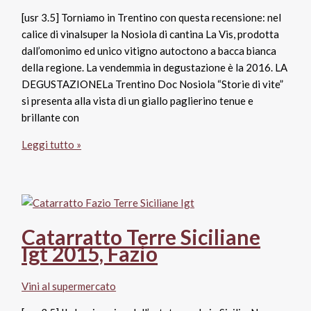
al
[usr 3.5] Torniamo in Trentino con questa recensione: nel
supermercato
calice di vinalsuper la Nosiola di cantina La Vis, prodotta
vicino
dall’omonimo ed unico vitigno autoctono a bacca bianca
casa
della regione. La vendemmia in degustazione è la 2016. LA
DEGUSTAZIONELa Trentino Doc Nosiola “Storie di vite”
si presenta alla vista di un giallo paglierino tenue e
brillante con
Trentino
Leggi tutto »
Doc
Nosiola
2016
Storie
di
Catarratto Terre Siciliane
Vite,
Igt 2015, Fazio
La
Vis
Vini al supermercato