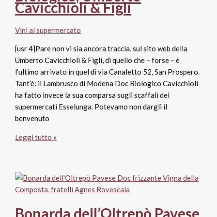
Caves
Cavicchioli & Figli
Elisabeth
Vini al supermercato
[usr 4]Pare non vi sia ancora traccia, sul sito web della
Umberto Cavicchioli & Figli, di quello che – forse – è
l’ultimo arrivato in quel di via Canaletto 52, San Prospero.
Tant’è: il Lambrusco di Modena Doc Biologico Cavicchioli
ha fatto invece la sua comparsa sugli scaffali dei
supermercati Esselunga. Potevamo non dargli il
benvenuto
Lambrusco
Leggi tutto »
di
Modena
Doc
Biologico,
Umberto
Cavicchioli
Bonarda dell’Oltrepò Pavese