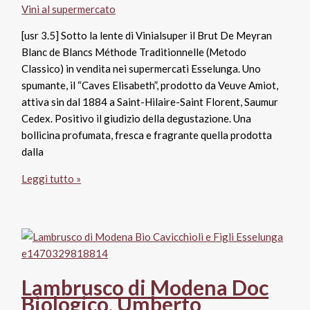
Vini al supermercato
[usr 3.5] Sotto la lente di Vinialsuper il Brut De Meyran
Blanc de Blancs Méthode Traditionnelle (Metodo
Classico) in vendita nei supermercati Esselunga. Uno
spumante, il “Caves Elisabeth”, prodotto da Veuve Amiot,
attiva sin dal 1884 a Saint-Hilaire-Saint Florent, Saumur
Cedex. Positivo il giudizio della degustazione. Una
bollicina profumata, fresca e fragrante quella prodotta
dalla
Brut
Leggi tutto »
De
Meyran
Blanc
de
Blancs
Méthode
Lambrusco di Modena Doc
Traditionnelle,
Biologico, Umberto