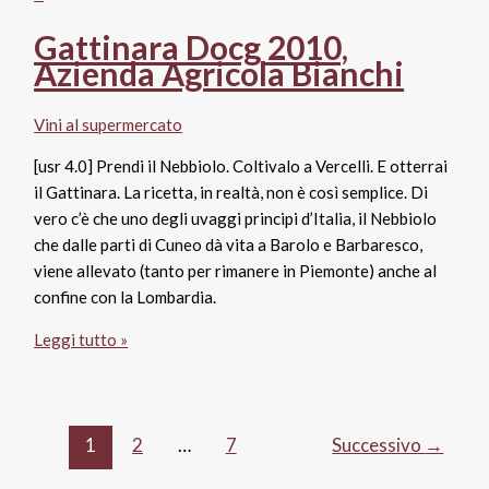
Ceci
Gattinara Docg 2010,
1938
Azienda Agricola Bianchi
Vini al supermercato
[usr 4.0] Prendi il Nebbiolo. Coltivalo a Vercelli. E otterrai
il Gattinara. La ricetta, in realtà, non è così semplice. Di
vero c’è che uno degli uvaggi principi d’Italia, il Nebbiolo
che dalle parti di Cuneo dà vita a Barolo e Barbaresco,
viene allevato (tanto per rimanere in Piemonte) anche al
confine con la Lombardia.
Gattinara
Leggi tutto »
Docg
2010,
Azienda
Agricola
1
2
…
7
Successivo
→
Bianchi