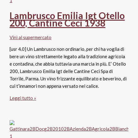
Lambrusco Emilia Igt Otello
200, Cantine Ceci 1938
Vini al supermercato
[usr 4.0] Un Lambrusco non ordinario, per chi ha voglia di
bere un vino strettamente legato alla tradizione agricola
e contadina, che abbia tuttavia una marcia in più. E’ Otello
200, Lambrusco Emilia Igt delle Cantine Ceci Spa di
Torrile, Parma. Un vino frizzante equilibrato e beverino, di
cui t’innamori non appena versato nel calice.
Lambrusco
Leggi tutto »
Emilia
Igt
Otello
200,
Cantine