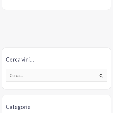
Cerca vini…
C
e
r
c
a
Categorie
: