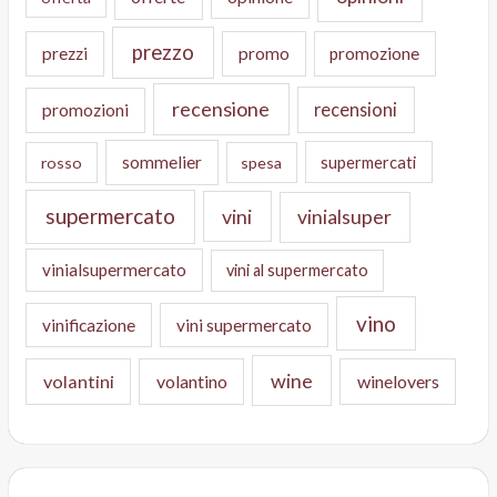
prezzo
prezzi
promo
promozione
recensione
recensioni
promozioni
sommelier
supermercati
rosso
spesa
supermercato
vini
vinialsuper
vinialsupermercato
vini al supermercato
vino
vinificazione
vini supermercato
wine
volantini
volantino
winelovers