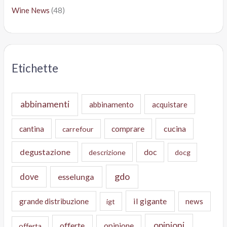
Wine News
(48)
Etichette
abbinamenti
abbinamento
acquistare
cucina
cantina
comprare
carrefour
degustazione
doc
descrizione
docg
gdo
dove
esselunga
il gigante
grande distribuzione
news
igt
opinioni
offerte
opinione
offerta