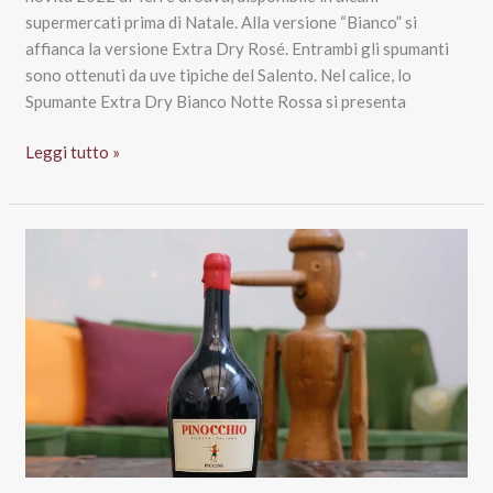
supermercati prima di Natale. Alla versione “Bianco” si
affianca la versione Extra Dry Rosé. Entrambi gli spumanti
sono ottenuti da uve tipiche del Salento. Nel calice, lo
Spumante Extra Dry Bianco Notte Rossa si presenta
Spumante
Leggi tutto »
Extra
Dry
Bianco
Notte
Rossa