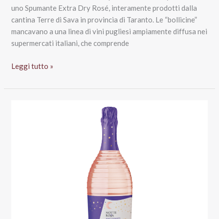
uno Spumante Extra Dry Rosé, interamente prodotti dalla
cantina Terre di Sava in provincia di Taranto. Le “bollicine”
mancavano a una linea di vini pugliesi ampiamente diffusa nei
supermercati italiani, che comprende
Spumante
Leggi tutto »
Extra
Dry
Bianco
e
Rosé:
le
novità
di
Notte
Rossa