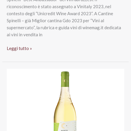
riconoscimento è stato assegnato a Vinitaly 2023, nel
contesto degli “Unicredit Wine Award 2023“. A Cantine
Spinelli – già Miglior cantina Gdo 2023 per “Vini al
supermercato“, la rubrica e guida vini di winemag.it dedicata
ai vini in vendita in
Cantine
Leggi tutto »
Spinelli
è
“Best
Ambassador”
vini
d’Abruzzo
agli
Unicredit
Wine
Award
2023