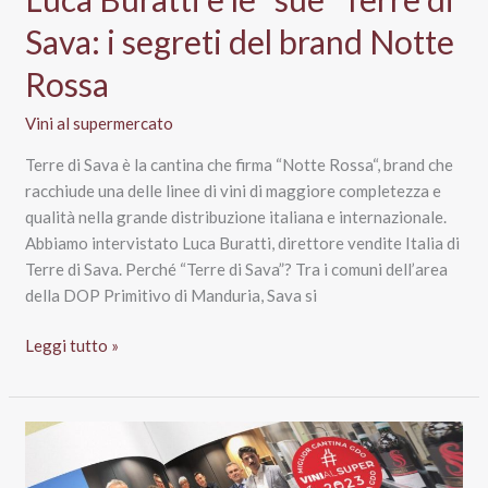
Sava: i segreti del brand Notte
Rossa
Vini al supermercato
Terre di Sava è la cantina che firma “Notte Rossa“, brand che
racchiude una delle linee di vini di maggiore completezza e
qualità nella grande distribuzione italiana e internazionale.
Abbiamo intervistato Luca Buratti, direttore vendite Italia di
Terre di Sava. Perché “Terre di Sava”? Tra i comuni dell’area
della DOP Primitivo di Manduria, Sava si
Luca
Leggi tutto »
Buratti
e
le
“sue”
Terre