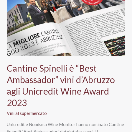
di
Sava:
i
segreti
del
brand
Notte
Rossa
Cantine Spinelli è “Best
Ambassador” vini d’Abruzzo
agli Unicredit Wine Award
2023
Vini al supermercato
Unicredit e Nomisma Wine Monitor hanno nominato Cantine
Spinelli “Best Ambassador” dei vini abruzzesi. Il