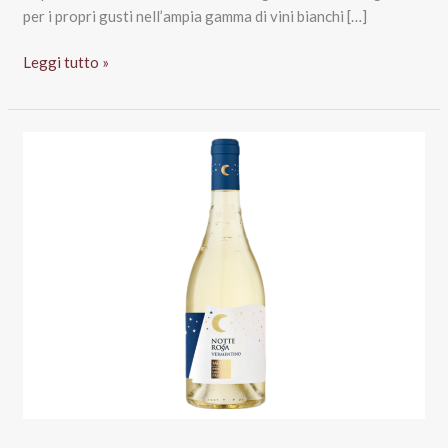
per i propri gusti nell’ampia gamma di vini bianchi […]
Verdeca,
Leggi tutto »
Fiano,
Chardonnay,
Vermentino:
i
bianchi
di
Notte
Rossa
e
come
sceglierli