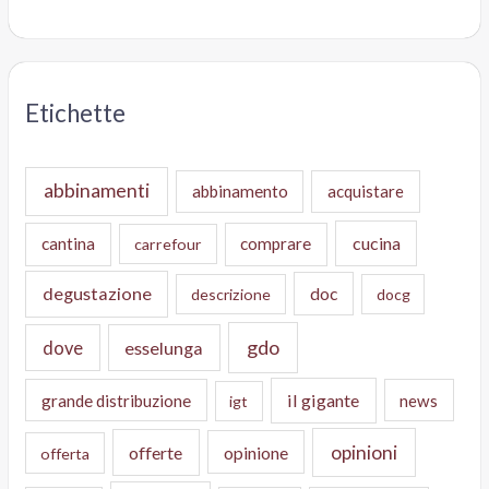
Etichette
abbinamenti
abbinamento
acquistare
cucina
cantina
comprare
carrefour
degustazione
doc
descrizione
docg
gdo
dove
esselunga
il gigante
grande distribuzione
news
igt
opinioni
offerte
opinione
offerta