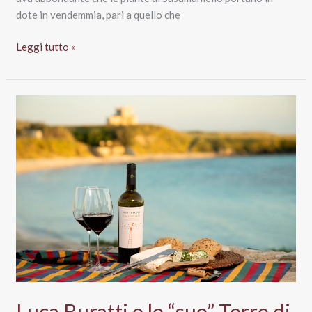
dote in vendemmia, pari a quello che
Salento
Leggi tutto »
Igp
Susumaniello
2020,
Notte
Rossa
Luca Buratti e le “sue” Terre di