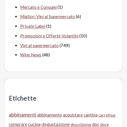
Mercato e Consumi
(1)
Migliori Vini al Supermercato
(6)
Private Label
(1)
Promozioni e Offerte Volantini
(10)
Vini al supermercato
(749)
Wine News
(48)
Etichette
abbinamenti
abbinamento
acquistare
cantina
carrefour
cucina
degustazione
doc
comprare
descrizione
docg