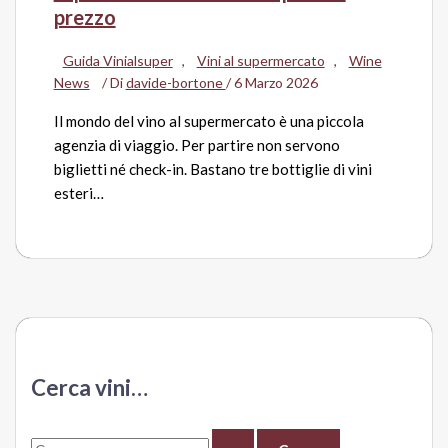
prezzo
Guida Vinialsuper
,
Vini al supermercato
,
Wine
News
/ Di
davide-bortone
/
6 Marzo 2026
Il mondo del vino al supermercato è una piccola
agenzia di viaggio. Per partire non servono
biglietti né check-in. Bastano tre bottiglie di vini
esteri…
Cerca vini…
C