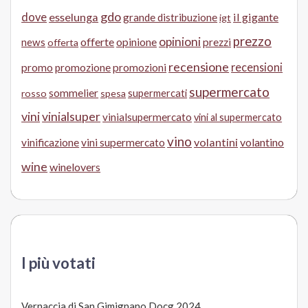
gdo
dove
esselunga
il gigante
grande distribuzione
igt
prezzo
opinioni
offerte
opinione
news
prezzi
offerta
recensione
recensioni
promo
promozione
promozioni
supermercato
sommelier
supermercati
rosso
spesa
vini
vinialsuper
vinialsupermercato
vini al supermercato
vino
volantini
volantino
vinificazione
vini supermercato
wine
winelovers
I più votati
Vernaccia di San Gimignano Docg 2024