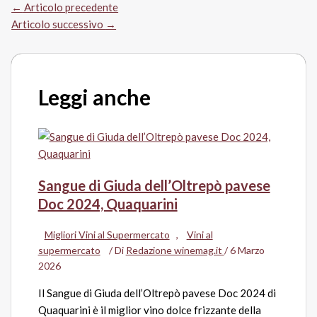
←
Articolo precedente
Articolo successivo
→
Leggi anche
Sangue di Giuda dell’Oltrepò pavese
Doc 2024, Quaquarini
Migliori Vini al Supermercato
,
Vini al
supermercato
/ Di
Redazione winemag.it
/
6 Marzo
2026
Il Sangue di Giuda dell’Oltrepò pavese Doc 2024 di
Quaquarini è il miglior vino dolce frizzante della