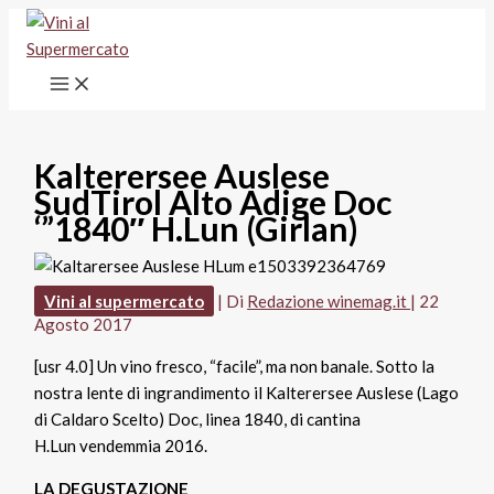
Vai
al
contenuto
Kalterersee Auslese
SudTirol Alto Adige Doc
‘”1840″ H.Lun (Girlan)
Vini al supermercato
| Di
Redazione winemag.it
|
22
Agosto 2017
[usr 4.0] Un vino fresco, “facile”, ma non banale. Sotto la
nostra lente di ingrandimento il Kalterersee Auslese (Lago
di Caldaro Scelto) Doc, linea 1840, di cantina
H.Lun vendemmia 2016.
LA DEGUSTAZIONE