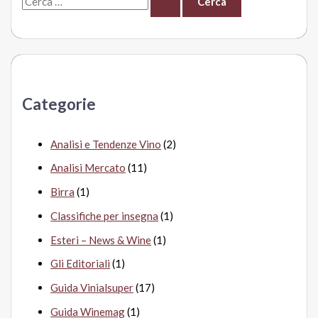
e
r
c
a
Categorie
:
Analisi e Tendenze Vino
(2)
Analisi Mercato
(11)
Birra
(1)
Classifiche per insegna
(1)
Esteri – News & Wine
(1)
Gli Editoriali
(1)
Guida Vinialsuper
(17)
Guida Winemag
(1)