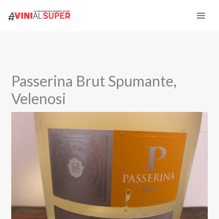
Vai
al
contenuto
Passerina Brut Spumante,
Velenosi