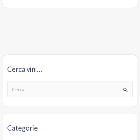
Cerca vini…
C
e
r
c
a
Categorie
: