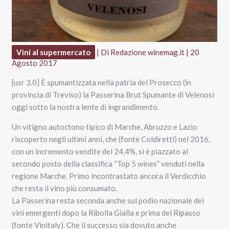
Vini al supermercato
| Di
Redazione winemag.it
|
20
Agosto 2017
[usr 3.0] È spumantizzata nella patria del Prosecco (in
provincia di Treviso) la Passerina Brut Spumante di Velenosi
oggi sotto la nostra lente di ingrandimento.
Un vitigno autoctono tipico di Marche, Abruzzo e Lazio
riscoperto negli ultimi anni, che (fonte Coldiretti) nel 2016,
con un incremento vendite del 24,4%, si è piazzato al
secondo posto della classifica “Top 5 wines” venduti nella
regione Marche. Primo incontrastato ancora il Verdicchio
che resta il vino più consumato.
La Passerina resta seconda anche sul podio nazionale dei
vini emergenti dopo la Ribolla Gialla e prima del Ripasso
(fonte Vinitaly). Che il successo sia dovuto anche