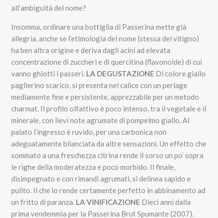
all’ambiguità del nome?
Insomma, ordinare una bottiglia di Passerina mette già
allegria, anche se l’etimologia del nome (stessa del vitigno)
ha ben altra origine e deriva dagli acini ad elevata
concentrazione di zuccheri e di quercitina (flavonoide) di cui
vanno ghiotti i passeri.
LA DEGUSTAZIONE
Di colore giallo
paglierino scarico, si presenta nel calice con un perlage
mediamente fine e persistente, apprezzabile per un metodo
charmat. Il profilo olfattivo è poco intenso, tra il vegetale e il
minerale, con lievi note agrumate di pompelmo giallo. Al
palato l’ingresso è ruvido, per una carbonica non
adeguatamente bilanciata da altre sensazioni. Un effetto che
sommato a una freschezza citrina rende il sorso un po’ sopra
le righe della moderatezza e poco morbido. Il finale,
disimpegnato e con rimandi agrumati, si delinea sapido e
pulito. Il che lo rende certamente perfetto in abbinamento ad
un fritto di paranza.
LA VINIFICAZIONE
Dieci anni dalla
prima vendemmia per la Passerina Brut Spumante (2007).