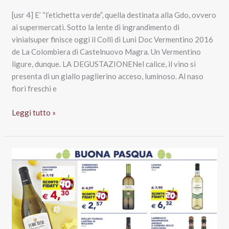
[usr 4] E’ “l’etichetta verde”, quella destinata alla Gdo, ovvero
ai supermercati. Sotto la lente di ingrandimento di
vinialsuper finisce oggi il Colli di Luni Doc Vermentino 2016
de La Colombiera di Castelnuovo Magra. Un Vermentino
ligure, dunque. LA DEGUSTAZIONENel calice, il vino si
presenta di un giallo paglierino acceso, luminoso. Al naso
fiori freschi e
Colli
Leggi tutto »
di
Luni
Doc
Vermentino
2016
Etichetta
verde,
La
Colombiera