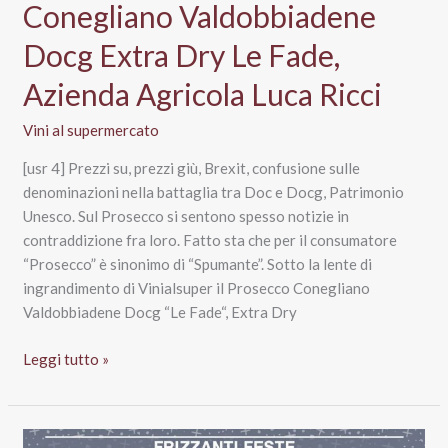
supermercato:
Conegliano Valdobbiadene
tre
Docg Extra Dry Le Fade,
proposte
“pop”
Azienda Agricola Luca Ricci
per
l’estate
Vini al supermercato
2025
[usr 4] Prezzi su, prezzi giù, Brexit, confusione sulle
denominazioni nella battaglia tra Doc e Docg, Patrimonio
Unesco. Sul Prosecco si sentono spesso notizie in
contraddizione fra loro. Fatto sta che per il consumatore
“Prosecco” è sinonimo di “Spumante”. Sotto la lente di
ingrandimento di Vinialsuper il Prosecco Conegliano
Valdobbiadene Docg “Le Fade“, Extra Dry
Prosecco
Leggi tutto »
Superiore
Conegliano
Valdobbiadene