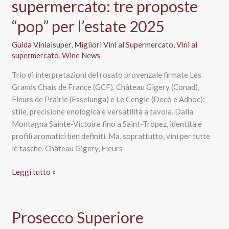
supermercato: tre proposte
“pop” per l’estate 2025
Guida Vinialsuper
,
Migliori Vini al Supermercato
,
Vini al
supermercato
,
Wine News
Trio di interpretazioni del rosato provenzale firmate Les
Grands Chais de France (GCF). Château Gigery (Conad),
Fleurs de Prairie (Esselunga) e Le Cengle (Decò e Adhoc):
stile, precisione enologica e versatilità a tavola. Dalla
Montagna Sainte-Victoire fino a Saint-Tropez, identità e
profili aromatici ben definiti. Ma, soprattutto, vini per tutte
le tasche. Château Gigery, Fleurs
Vini
Leggi tutto »
Rosé
di
Provenza
Prosecco Superiore
al