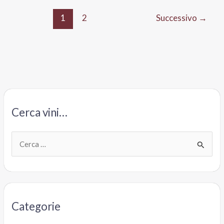
Igt
1
2
Successivo
→
Croatina
Myrtò,
Perego
&
Perego
Cerca vini…
C
e
r
c
a
Categorie
: