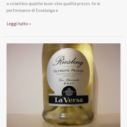
a volantino qualche buon vino qualità prezzo. Se le
performance di Esselunga e
Natale
Leggi tutto »
al
supermercato:
i
vini
in
promozione
da
non
perdere