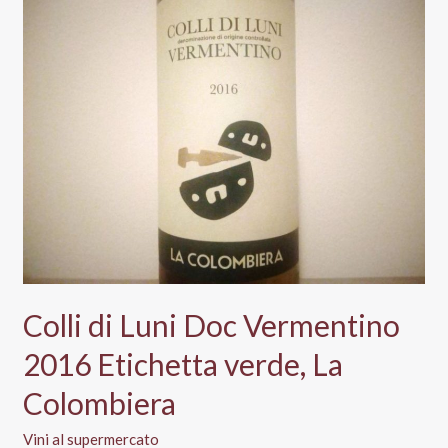
per
il
rilancio
in
Gdo:
Riesling
in
promo
all’Esselunga
Colli di Luni Doc Vermentino
2016 Etichetta verde, La
Colombiera
Vini al supermercato