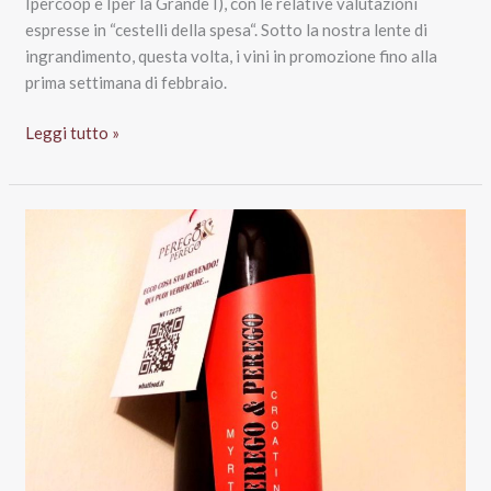
Ipercoop e Iper la Grande I), con le relative valutazioni
espresse in “cestelli della spesa“. Sotto la nostra lente di
ingrandimento, questa volta, i vini in promozione fino alla
prima settimana di febbraio.
Vini
Leggi tutto »
a
volantino:
Bennet,
Coop,
Conad,
Esselunga,
Il
Gigante
Iper
I
e
Tigros