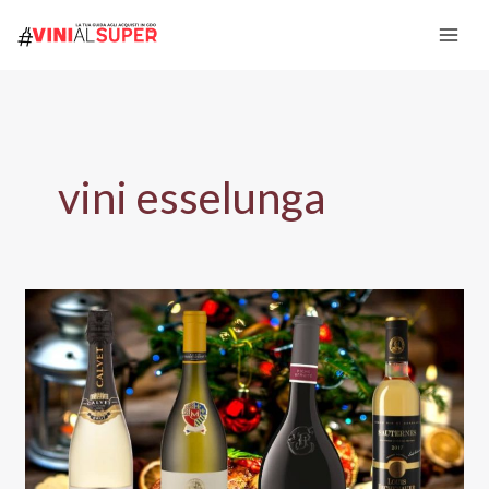
Vai
al
contenuto
vini esselunga