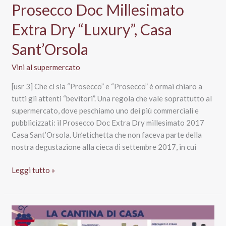
i
Prosecco Doc Millesimato
vini
in
Extra Dry “Luxury”, Casa
promozione
Sant’Orsola
Vini al supermercato
[usr 3] Che ci sia “Prosecco” e “Prosecco” è ormai chiaro a
tutti gli attenti “bevitori”. Una regola che vale soprattutto al
supermercato, dove peschiamo uno dei più commerciali e
pubblicizzati: il Prosecco Doc Extra Dry millesimato 2017
Casa Sant’Orsola. Un’etichetta che non faceva parte della
nostra degustazione alla cieca di settembre 2017, in cui
Prosecco
Leggi tutto »
Doc
Millesimato
Extra
Dry