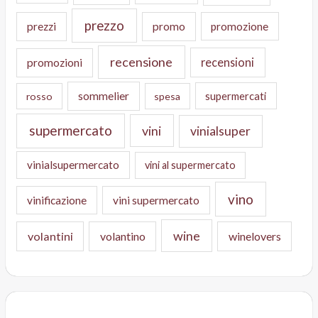
prezzo
prezzi
promo
promozione
recensione
recensioni
promozioni
sommelier
supermercati
rosso
spesa
supermercato
vini
vinialsuper
vinialsupermercato
vini al supermercato
vino
vinificazione
vini supermercato
wine
volantini
volantino
winelovers