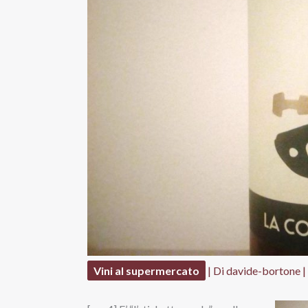
Vini al supermercato
| Di
davide-bortone
|