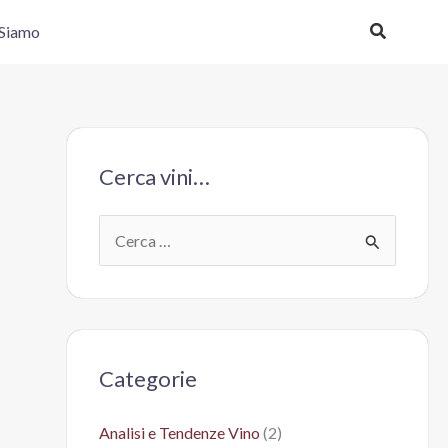
Cerca
 Siamo
Cerca vini…
C
e
r
c
a
Categorie
:
Analisi e Tendenze Vino
(2)