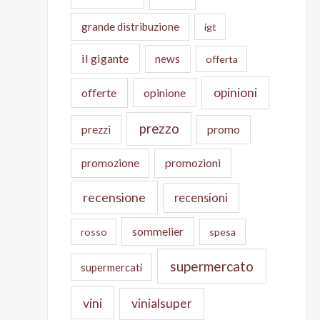
grande distribuzione
igt
il gigante
news
offerta
opinioni
offerte
opinione
prezzo
prezzi
promo
promozione
promozioni
recensione
recensioni
sommelier
rosso
spesa
supermercato
supermercati
vini
vinialsuper