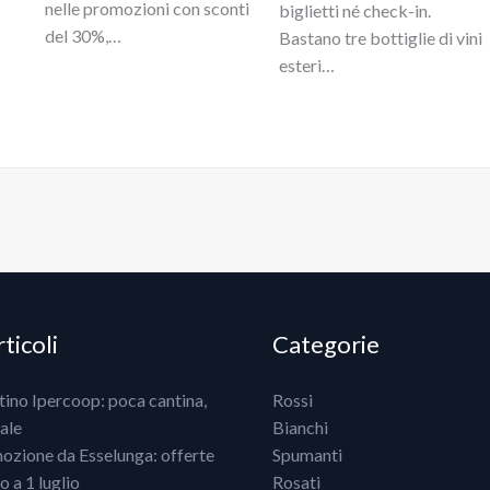
nelle promozioni con sconti
biglietti né check-in.
del 30%,…
Bastano tre bottiglie di vini
esteri…
ticoli
Categorie
ntino Ipercoop: poca cantina,
Rossi
ale
Bianchi
mozione da Esselunga: offerte
Spumanti
 a 1 luglio
Rosati