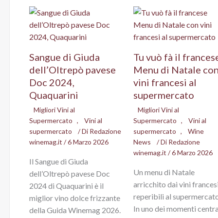
Sangue di Giuda
Tu vuò fà il frances
dell’Oltrepò pavese
Menu di Natale co
Doc 2024,
vini francesi al
Quaquarini
supermercato
Migliori Vini al
Migliori Vini al
Supermercato
,
Vini al
Supermercato
,
Vini al
supermercato
/ Di
Redazione
supermercato
,
Wine
winemag.it
/
6 Marzo 2026
News
/ Di
Redazione
winemag.it
/
6 Marzo 2026
Il Sangue di Giuda
Un menu di Natale
dell’Oltrepò pavese Doc
arricchito dai vini frances
2024 di Quaquarini è il
reperibili al supermercato
miglior vino dolce frizzante
In uno dei momenti centra
della Guida Winemag 2026.