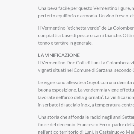
Una beva facile per questo Vermentino ligure, ma
perfetto equilibrio e armonia. Un vino fresco, ch
Il Vermentino “etichetta verde” de La Colombera
con piatti a base di pesce o carni bianche. Ottim
tonno e tartàre in generale.
LA VINIFICAZIONE
Il Vermentino Doc Colli di Luni La Colombera v
vigneti situati nel Comune di Sarzana, secondo 
Le vigne sono allevate a Guyot con una densità di
buona esposizione. La vendemmia viene effett
lavorate nell’arco della giornata”. La vinificaz
in serbatoi di acciaio inox, a temperatura contro
Una storia che affonda le radici negli anni Sett
finire del decennio, Francesco Ferro, padre dell’
nell’antico territorio di Luni, in Castelnuovo Ma