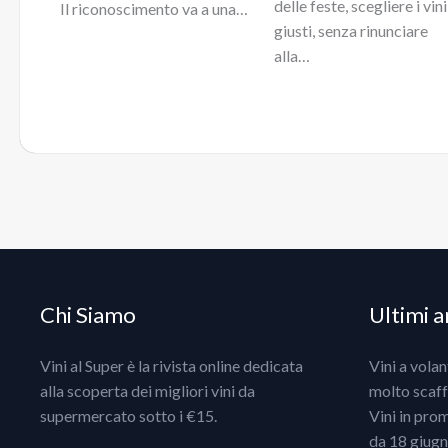
delle feste, scegliere i vini
Il riconoscimento va a una…
giusti, senza rinunciare
alla…
Chi Siamo
Ultimi ar
Vini al Super è la rivista online dedicata
Vini a vola
alla scoperta dei migliori vini da
molto scaff
supermercato sotto i €15.
Vini in pro
da 18 giugno