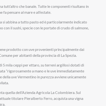
 tutt’altro che banale. Tutte le componenti risultano in
e fa pensare al mare e all’estate.
 si abbina a tutto pasto ed è particolarmente indicato
o con il sushi, specie con le portate di crudo di salmone,
iene prodotto con uve provenienti principalmente dai
Comune per abitanti della provincia di La Spezia.
 5 mila ceppi per ettaro, su terreni argillosi dotati di
uata “rigorosamente a mano e le uve immediatamente
ione della uve Vermentino in purezza avviene unicamente
llata.
anta quella dell’Azienda Agricola La Colombiera. Sul
attuale titolare Pieralberto Ferro, acquista una vigna
gra.