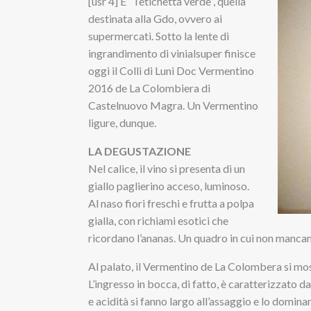
[usr 4] E’ “l’etichetta verde”, quella
destinata alla Gdo, ovvero ai
supermercati. Sotto la lente di
ingrandimento di vinialsuper finisce
oggi il Colli di Luni Doc Vermentino
2016 de La Colombiera di
Castelnuovo Magra. Un Vermentino
ligure, dunque.
LA DEGUSTAZIONE
Nel calice, il vino si presenta di un
giallo paglierino acceso, luminoso.
Al naso fiori freschi e frutta a polpa
gialla, con richiami esotici che
ricordano l’ananas. Un quadro in cui non mancan
Al palato, il Vermentino de La Colombera si mos
L’ingresso in bocca, di fatto, è caratterizzato d
e acidità si fanno largo all’assaggio e lo dominan