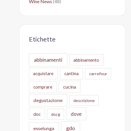
Wine News
(48)
Etichette
abbinamenti
abbinamento
acquistare
cantina
carrefour
cucina
comprare
degustazione
descrizione
doc
dove
docg
gdo
esselunga