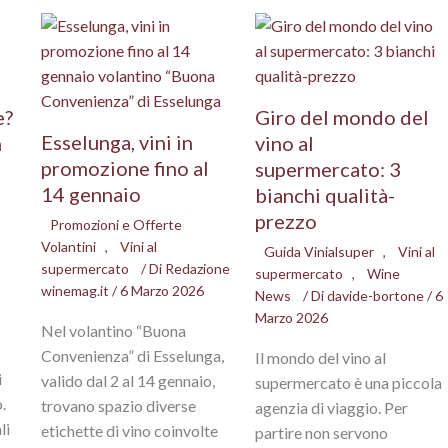
e?
Giro del mondo del
Esselunga, vini in
n
vino al
promozione fino al
supermercato: 3
14 gennaio
bianchi qualità-
prezzo
Promozioni e Offerte
Volantini
,
Vini al
Guida Vinialsuper
,
Vini al
supermercato
/ Di
Redazione
supermercato
,
Wine
winemag.it
/
6 Marzo 2026
News
/ Di
davide-bortone
/
6
Marzo 2026
Nel volantino “Buona
Convenienza” di Esselunga,
Il mondo del vino al
i
valido dal 2 al 14 gennaio,
supermercato è una piccola
.
trovano spazio diverse
agenzia di viaggio. Per
li
etichette di vino coinvolte
partire non servono