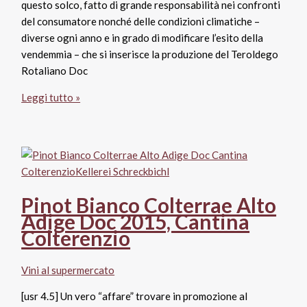
questo solco, fatto di grande responsabilità nei confronti
del consumatore nonché delle condizioni climatiche –
diverse ogni anno e in grado di modificare l’esito della
vendemmia – che si inserisce la produzione del Teroldego
Rotaliano Doc
Teroldego
Leggi tutto »
Rotaliano
Doc
Riserva
2012,
Mezzacorona
Pinot Bianco Colterrae Alto
Adige Doc 2015, Cantina
Colterenzio
Vini al supermercato
[usr 4.5] Un vero “affare” trovare in promozione al