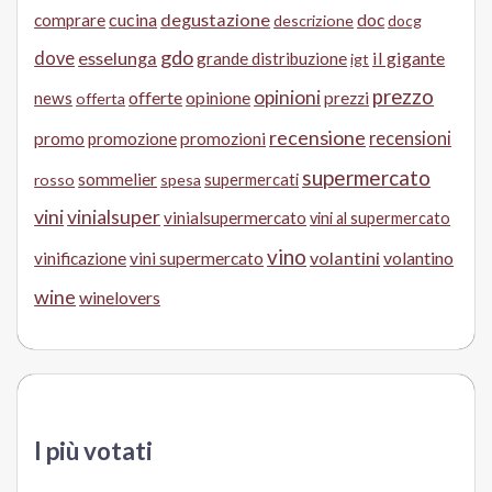
cucina
degustazione
doc
comprare
descrizione
docg
gdo
dove
esselunga
il gigante
grande distribuzione
igt
prezzo
opinioni
offerte
opinione
news
prezzi
offerta
recensione
recensioni
promo
promozione
promozioni
supermercato
sommelier
supermercati
rosso
spesa
vini
vinialsuper
vinialsupermercato
vini al supermercato
vino
volantini
volantino
vinificazione
vini supermercato
wine
winelovers
I più votati