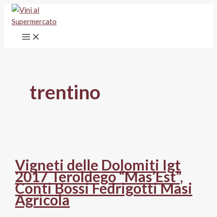
Vai
al
contenuto
trentino
Vigneti delle Dolomiti Igt
2017 Teroldego “Mas’Est”,
Conti Bossi Fedrigotti Masi
Agricola