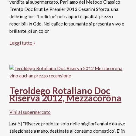
vendita al supermercato. Parliamo del Metodo Classico
Trento Doc Brut Le Premier 2013 Cesarini Sforza, una
delle migliori “bollicine” nel rapporto qualità-prezzo
reperibili in Gdo. Nel calice lo spumante si presenta vivo e
brillante, di un color
Trento
Leggi tutto »
Doc
Brut
Le
Premier
2013,
Cesarini
Teroldego Rotaliano Doc
Sforza
Riserva 2012, Mezzacorona
Vini al supermercato
[usr 5] “Riserve prodotte solo nelle migliori annate da uve
selezionate a mano, destinate al consumo domestico”. E’ in