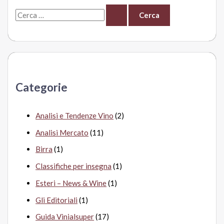
C
e
r
c
a
Categorie
:
Analisi e Tendenze Vino
(2)
Analisi Mercato
(11)
Birra
(1)
Classifiche per insegna
(1)
Esteri – News & Wine
(1)
Gli Editoriali
(1)
Guida Vinialsuper
(17)