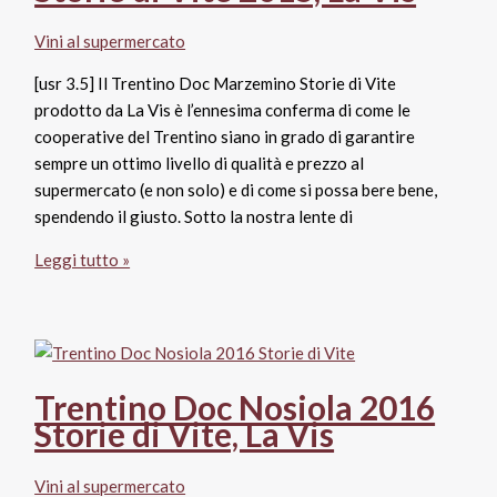
Vigne”
per
Vini al supermercato
Capodanno
[usr 3.5] Il Trentino Doc Marzemino Storie di Vite
prodotto da La Vis è l’ennesima conferma di come le
cooperative del Trentino siano in grado di garantire
sempre un ottimo livello di qualità e prezzo al
supermercato (e non solo) e di come si possa bere bene,
spendendo il giusto. Sotto la nostra lente di
Trentino
Leggi tutto »
Doc
Marzemino
Storie
di
Vite
Trentino Doc Nosiola 2016
2015,
Storie di Vite, La Vis
La
Vis
Vini al supermercato