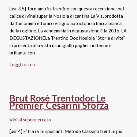
[usr 3.5] Torniamo in Trentino con questa recensione: nel
calice di vinalsuper la Nosiola di cantina La Vis, prodotta
dall’omonimo ed unico vitigno autoctono a bacca bianca
della regione. La vendemmia in degustazione è la 2016. LA
DEGUSTAZIONELa Trentino Doc Nosiola “Storie di vite”
si presenta alla vista di un giallo paglierino tenue e
brillante con
Trentino
Leggi tutto »
Doc
Nosiola
2016
Storie
Brut Rosè Trentodoc Le
di
Premier, Cesarini Sforza
Vite,
La
Vini al supermercato
Vis
[usr 4] E’ tra i vini spumanti Metodo Classico trentini più