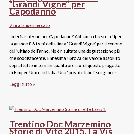
“Grandi Vigne” per
storia
Capodanno
del
Gewurztraminer
Vini al supermercato
ungherese
di
Indecisi sul vino per Capodanno? Abbiamo chiesto a “Iper,
Md
la grande i” 6 i vini della linea “Grandi Vigne” per il cenone
dell’ultimo dell’anno. Ne è risultata una degustazione più
che soddisfacente. Ennesima riprova del valore assoluto,
soprattutto in termini qualità prezzo, di questo progetto
di Finiper. Unico in Italia. Una “private label” sui generis,
Iper,
Leggi tutto »
la
grande
i:
6
vini
Trentino Doc Marzemino
“Grandi
Storie di Vite 2015, La Vis