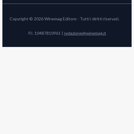
Copyright © 2026 Winemag Editore - Tutti i diritti riservati.
P.I. 10487810961 |
redazione@winemag.it