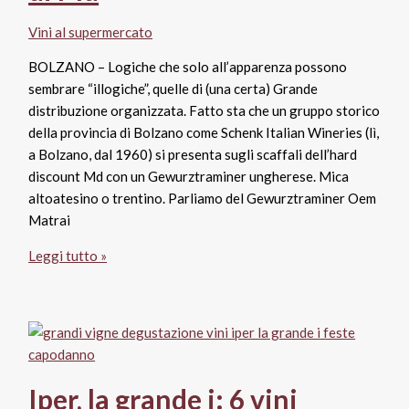
Masi
Vini al supermercato
Agricola
BOLZANO – Logiche che solo all’apparenza possono
sembrare “illogiche”, quelle di (una certa) Grande
distribuzione organizzata. Fatto sta che un gruppo storico
della provincia di Bolzano come Schenk Italian Wineries (lì,
a Bolzano, dal 1960) si presenta sugli scaffali dell’hard
discount Md con un Gewurztraminer ungherese. Mica
altoatesino o trentino. Parliamo del Gewurztraminer Oem
Matrai
Quando
Leggi tutto »
il
prezzo
conta
più
del
territorio:
Iper, la grande i: 6 vini
la