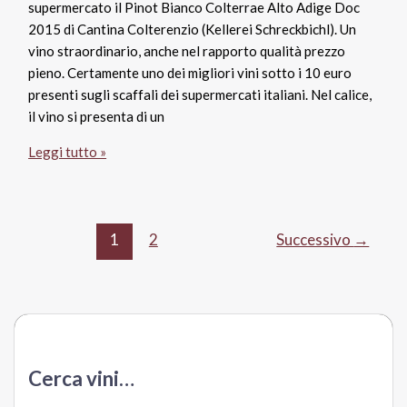
supermercato il Pinot Bianco Colterrae Alto Adige Doc
2015 di Cantina Colterenzio (Kellerei Schreckbichl). Un
vino straordinario, anche nel rapporto qualità prezzo
pieno. Certamente uno dei migliori vini sotto i 10 euro
presenti sugli scaffali dei supermercati italiani. Nel calice,
il vino si presenta di un
Pinot
Leggi tutto »
Bianco
Colterrae
Alto
Adige
1
2
Successivo
→
Doc
2015,
Cantina
Colterenzio
Cerca vini…