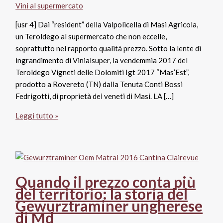
Vini al supermercato
[usr 4] Dai “resident” della Valpolicella di Masi Agricola,
un Teroldego al supermercato che non eccelle,
soprattutto nel rapporto qualità prezzo. Sotto la lente di
ingrandimento di Vinialsuper, la vendemmia 2017 del
Teroldego Vigneti delle Dolomiti Igt 2017 “Mas’Est”,
prodotto a Rovereto (TN) dalla Tenuta Conti Bossi
Fedrigotti, di proprietà dei veneti di Masi. LA […]
Vigneti
Leggi tutto »
delle
Dolomiti
Igt
2017
Teroldego
Quando il prezzo conta più
“Mas’Est”,
del territorio: la storia del
Conti
Gewurztraminer ungherese
Bossi
di Md
Fedrigotti