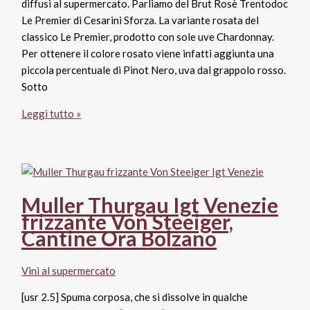
diffusi al supermercato. Parliamo del Brut Rosè Trentodoc
Le Premier di Cesarini Sforza. La variante rosata del
classico Le Premier, prodotto con sole uve Chardonnay.
Per ottenere il colore rosato viene infatti aggiunta una
piccola percentuale di Pinot Nero, uva dal grappolo rosso.
Sotto
Brut
Leggi tutto »
Rosè
Trentodoc
Le
Premier,
Cesarini
Muller Thurgau Igt Venezie
Sforza
frizzante Von Steeiger,
Cantine Ora Bolzano
Vini al supermercato
[usr 2.5] Spuma corposa, che si dissolve in qualche