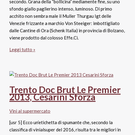
secondo. Grana della “bollicina” mediamente fine, su uno
sfondo giallo paglierino intenso, luminoso. Di primo
acchito non sembra male il Muller Thurgau Igt delle
Venezie frizzante a marchio Von Steeiger: imbottigliato
dalle Cantine di Ora (Schenk Italia) in provincia di Bolzano,
viene prodotto dal colosso Effe.Ci.
Muller
Leggi tutto »
Thurgau
Igt
Venezie
frizzante
Von
Trento Doc Brut Le Premier
Steeiger,
2013, Cesarini Sforza
Cantine
Ora
Vini al supermercato
Bolzano
[usr 5] Ecco un’etichetta di spumante che, secondo la
classifica di vinialsuper del 2016, risulta tra le migliori in