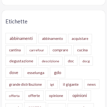
Etichette
abbinamenti
abbinamento
acquistare
cucina
cantina
comprare
carrefour
degustazione
doc
descrizione
docg
gdo
dove
esselunga
il gigante
grande distribuzione
news
igt
opinioni
offerte
opinione
offerta