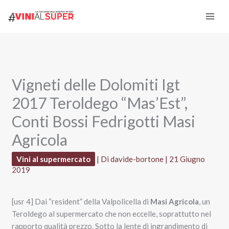
Vai
al
contenuto
Vigneti delle Dolomiti Igt
2017 Teroldego “Mas’Est”,
Conti Bossi Fedrigotti Masi
Agricola
Vini al supermercato
| Di
davide-bortone
|
21 Giugno
2019
[usr 4] Dai “resident” della Valpolicella di
Masi Agricola
, un
Teroldego al supermercato che non eccelle, soprattutto nel
rapporto qualità prezzo. Sotto la lente di ingrandimento di