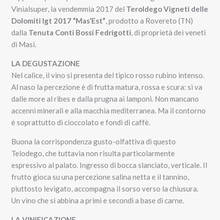
Vinialsuper, la vendemmia 2017 del
Teroldego Vigneti delle
Dolomiti Igt 2017 “Mas’Est”
, prodotto a Rovereto (TN)
dalla
Tenuta Conti Bossi Fedrigotti
, di proprietà dei veneti
di Masi.
LA DEGUSTAZIONE
Nel calice, il vino si presenta del tipico rosso rubino intenso.
Al naso la percezione è di frutta matura, rossa e scura: si va
dalle more al ribes e dalla prugna ai lamponi. Non mancano
accenni minerali e alla macchia mediterranea. Ma il contorno
è soprattutto di cioccolato e fondi di caffè.
Buona la corrispondenza gusto-olfattiva di questo
Telodego, che tuttavia non risulta particolarmente
espressivo al palato. Ingresso di bocca slanciato, verticale. Il
frutto gioca su una percezione salina netta e il tannino,
piuttosto levigato, accompagna il sorso verso la chiusura.
Un vino che si abbina a primi e secondi a base di carne.
LA VINIFICAZIONE