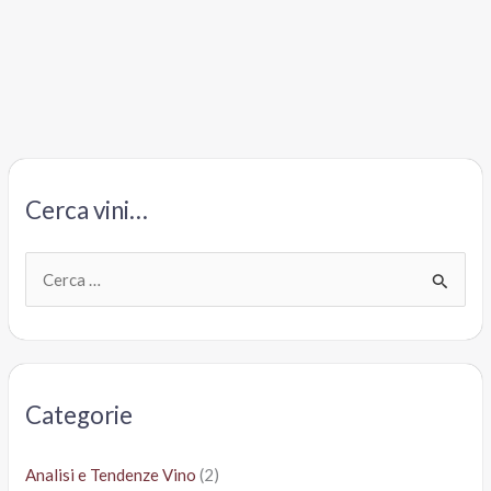
Cerca vini…
C
e
r
c
a
Categorie
:
Analisi e Tendenze Vino
(2)