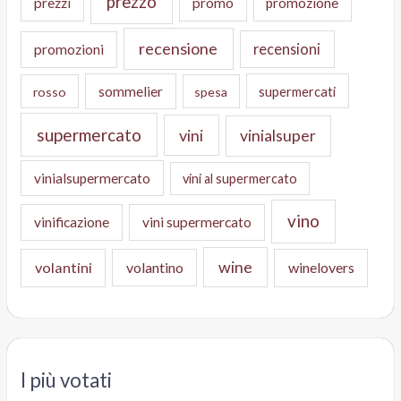
prezzo
prezzi
promo
promozione
recensione
recensioni
promozioni
sommelier
supermercati
rosso
spesa
supermercato
vini
vinialsuper
vinialsupermercato
vini al supermercato
vino
vinificazione
vini supermercato
wine
volantini
volantino
winelovers
I più votati