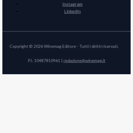
Instagram
LinkedIn
Copyright © 2026 Winemag Editore - Tutti i diritti riservati.
P.I. 10487810961 |
redazione@winemag.it