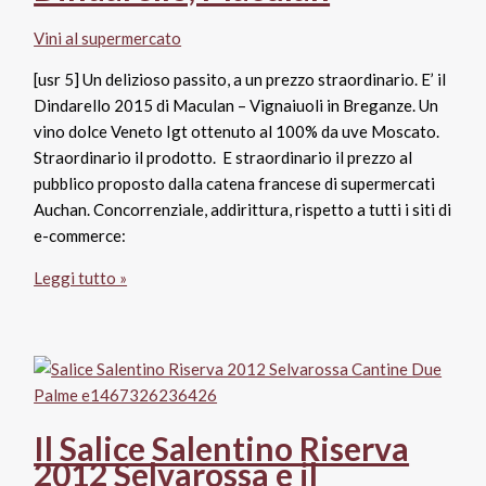
Vini al supermercato
[usr 5] Un delizioso passito, a un prezzo straordinario. E’ il
Dindarello 2015 di Maculan – Vignaiuoli in Breganze. Un
vino dolce Veneto Igt ottenuto al 100% da uve Moscato.
Straordinario il prodotto. E straordinario il prezzo al
pubblico proposto dalla catena francese di supermercati
Auchan. Concorrenziale, addirittura, rispetto a tutti i siti di
e-commerce:
Moscato
Leggi tutto »
Veneto
Igt
2015
Dindarello,
Maculan
Il Salice Salentino Riserva
2012 Selvarossa e il