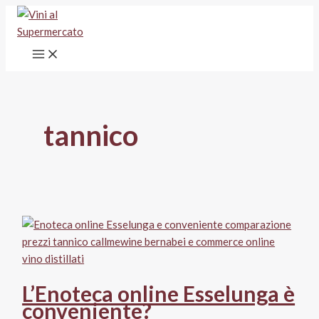
Vai
al
contenuto
tannico
L’Enoteca online Esselunga è
conveniente?