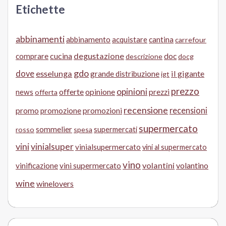
Etichette
abbinamenti
abbinamento
acquistare
cantina
carrefour
cucina
degustazione
doc
comprare
descrizione
docg
gdo
dove
esselunga
il gigante
grande distribuzione
igt
prezzo
opinioni
offerte
opinione
news
prezzi
offerta
recensione
recensioni
promo
promozione
promozioni
supermercato
sommelier
supermercati
rosso
spesa
vini
vinialsuper
vinialsupermercato
vini al supermercato
vino
volantini
volantino
vinificazione
vini supermercato
wine
winelovers