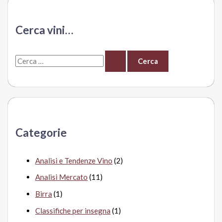
Selvarossa
e
il
Cerca vini…
miracolo
della
C
lievitazione
del
e
prezzo
r
c
a
Categorie
:
Analisi e Tendenze Vino
(2)
Analisi Mercato
(11)
Birra
(1)
Classifiche per insegna
(1)