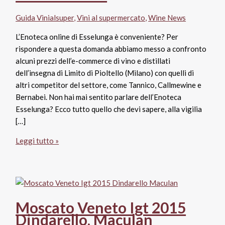
Guida Vinialsuper
,
Vini al supermercato
,
Wine News
L’Enoteca online di Esselunga è conveniente? Per
rispondere a questa domanda abbiamo messo a confronto
alcuni prezzi dell’e-commerce di vino e distillati
dell’insegna di Limito di Pioltello (Milano) con quelli di
altri competitor del settore, come Tannico, Callmewine e
Bernabei. Non hai mai sentito parlare dell’Enoteca
Esselunga? Ecco tutto quello che devi sapere, alla vigilia
[…]
L’Enoteca
Leggi tutto »
online
Esselunga
è
conveniente?
Moscato Veneto Igt 2015
Dindarello, Maculan