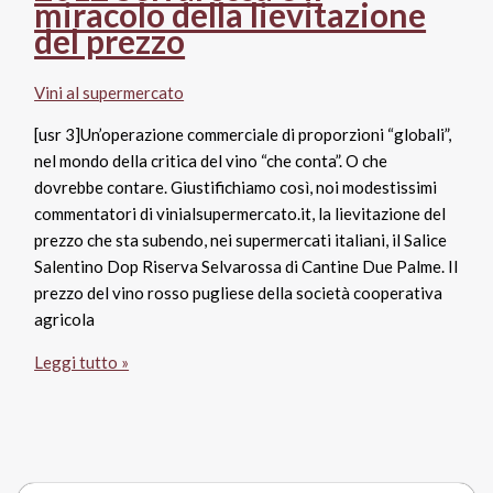
miracolo della lievitazione
del prezzo
Vini al supermercato
[usr 3]Un’operazione commerciale di proporzioni “globali”,
nel mondo della critica del vino “che conta”. O che
dovrebbe contare. Giustifichiamo così, noi modestissimi
commentatori di vinialsupermercato.it, la lievitazione del
prezzo che sta subendo, nei supermercati italiani, il Salice
Salentino Dop Riserva Selvarossa di Cantine Due Palme. Il
prezzo del vino rosso pugliese della società cooperativa
agricola
Il
Leggi tutto »
Salice
Salentino
Riserva
2012