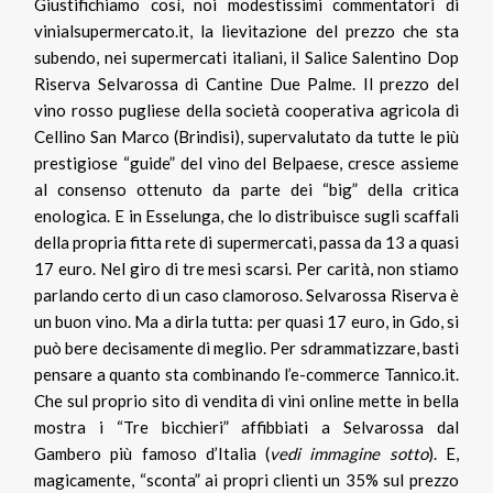
Giustifichiamo così, noi modestissimi commentatori di
vinialsupermercato.it, la lievitazione del prezzo che sta
subendo, nei supermercati italiani, il Salice Salentino Dop
Riserva Selvarossa di Cantine Due Palme. Il prezzo del
vino rosso pugliese della società cooperativa agricola di
Cellino San Marco (Brindisi), supervalutato da tutte le più
prestigiose “guide” del vino del Belpaese, cresce assieme
al consenso ottenuto da parte dei “big” della critica
enologica. E in Esselunga, che lo distribuisce sugli scaffali
della propria fitta rete di supermercati, passa da 13 a quasi
17 euro. Nel giro di tre mesi scarsi. Per carità, non stiamo
parlando certo di un caso clamoroso. Selvarossa Riserva è
un buon vino. Ma a dirla tutta: per quasi 17 euro, in Gdo, si
può bere decisamente di meglio. Per sdrammatizzare, basti
pensare a quanto sta combinando l’e-commerce Tannico.it.
Che sul proprio sito di vendita di vini online mette in bella
mostra i “Tre bicchieri” affibbiati a Selvarossa dal
Gambero più famoso d’Italia (
vedi immagine sotto
). E,
magicamente, “sconta” ai propri clienti un 35% sul prezzo