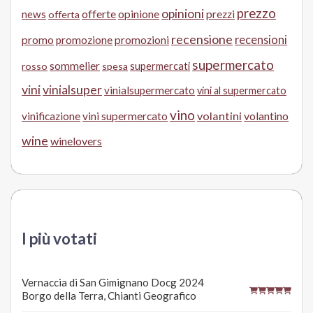
prezzo
opinioni
offerte
opinione
news
prezzi
offerta
recensione
recensioni
promo
promozione
promozioni
supermercato
sommelier
supermercati
rosso
spesa
vini
vinialsuper
vinialsupermercato
vini al supermercato
vino
volantini
volantino
vinificazione
vini supermercato
wine
winelovers
I più votati
Vernaccia di San Gimignano Docg 2024
Borgo della Terra, Chianti Geografico