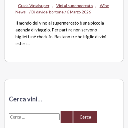
Guida Vinialsuper
,
Vini al supermercato
,
Wine
News
/ Di
davide-bortone
/
6 Marzo 2026
Il mondo del vino al supermercato è una piccola
agenzia di viaggio. Per partire non servono
biglietti né check-in. Bastano tre bottiglie di vini
esteri…
Cerca vini…
C
e