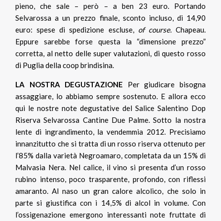
pieno, che sale – però – a ben 23 euro. Portando
Selvarossa a un prezzo finale, sconto incluso, di 14,90
euro: spese di spedizione escluse,
of course
. Chapeau.
Eppure sarebbe forse questa la “dimensione prezzo”
corretta, al netto delle super valutazioni, di questo rosso
di Puglia della coop brindisina.
LA NOSTRA DEGUSTAZIONE
Per giudicare bisogna
assaggiare, lo abbiamo sempre sostenuto. E allora ecco
qui le nostre note degustative del Salice Salentino Dop
Riserva Selvarossa Cantine Due Palme. Sotto la nostra
lente di ingrandimento, la vendemmia 2012. Precisiamo
innanzitutto che si tratta di un rosso riserva ottenuto per
l’85% dalla varietà Negroamaro, completata da un 15% di
Malvasia Nera. Nel calice, il vino si presenta d’un rosso
rubino intenso, poco trasparente, profondo, con riflessi
amaranto. Al naso un gran calore alcolico, che solo in
parte si giustifica con i 14,5% di alcol in volume. Con
l’ossigenazione emergono interessanti note fruttate di