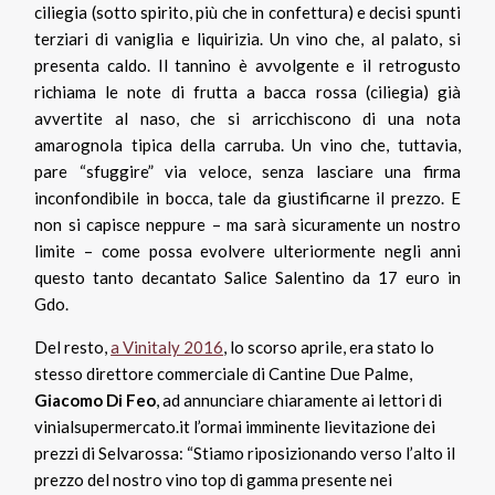
ciliegia (sotto spirito, più che in confettura) e decisi spunti
terziari di vaniglia e liquirizia. Un vino che, al palato, si
presenta caldo. Il tannino è avvolgente e il retrogusto
richiama le note di frutta a bacca rossa (ciliegia) già
avvertite al naso, che si arricchiscono di una nota
amarognola tipica della carruba. Un vino che, tuttavia,
pare “sfuggire” via veloce, senza lasciare una firma
inconfondibile in bocca, tale da giustificarne il prezzo. E
non si capisce neppure – ma sarà sicuramente un nostro
limite – come possa evolvere ulteriormente negli anni
questo tanto decantato Salice Salentino da 17 euro in
Gdo.
Del resto,
a Vinitaly 2016
, lo scorso aprile, era stato lo
stesso direttore commerciale di Cantine Due Palme,
Giacomo Di Feo
, ad annunciare chiaramente ai lettori di
vinialsupermercato.it l’ormai imminente lievitazione dei
prezzi di Selvarossa: “Stiamo riposizionando verso l’alto il
prezzo del nostro vino top di gamma presente nei