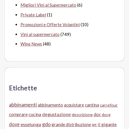
Migliori Vini al Supermercato
(6)
Private Label
(1)
Promozioni e Offerte Volantini
(10)
Vini al supermercato
(749)
Wine News
(48)
Etichette
abbinamenti
abbinamento
acquistare
cantina
carrefour
cucina
degustazione
doc
comprare
descrizione
docg
gdo
dove
esselunga
il gigante
grande distribuzione
igt