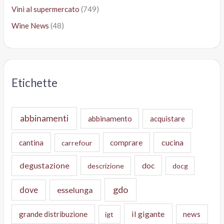
Vini al supermercato
(749)
Wine News
(48)
Etichette
abbinamenti
abbinamento
acquistare
cucina
cantina
comprare
carrefour
degustazione
doc
descrizione
docg
gdo
dove
esselunga
il gigante
grande distribuzione
news
igt