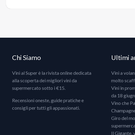
Chi Siamo
Ultimi ar
Vini al Super è la rivista online dedicata
Vini a vola
alla scoperta dei migliori vini da
molto scaff
supermercato sotto i €15.
Vini in pro
da 18 giugno
Recensioni oneste, guide pratiche e
Vino che Pa
consigli per tutti gli appassionati.
Champagne, 
Giro del mo
supermercat
Il Gigante, 