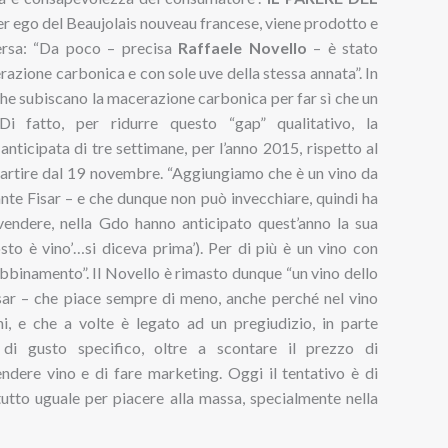
’alter ego del Beaujolais nouveau francese, viene prodotto e
ersa: “Da poco – precisa
Raffaele Novello
– è stato
azione carbonica e con sole uve della stessa annata”. In
che subiscano la macerazione carbonica per far sì che un
Di fatto, per ridurre questo “gap” qualitativo, la
anticipata di tre settimane, per l’anno 2015, rispetto al
 partire dal 19 novembre. “Aggiungiamo che è un vino da
nte Fisar – e che dunque non può invecchiare, quindi ha
endere, nella Gdo hanno anticipato quest’anno la sua
o è vino’…si diceva prima’). Per di più è un vino con
 abbinamento”. Il Novello è rimasto dunque “un vino dello
isar – che piace sempre di meno, anche perché nel vino
i, e che a volte è legato ad un pregiudizio, in parte
e di gusto specifico, oltre a scontare il prezzo di
dere vino e di fare marketing. Oggi il tentativo è di
utto uguale per piacere alla massa, specialmente nella