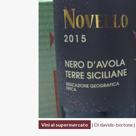
Vini al supermercato
| Di
davide-bortone
|