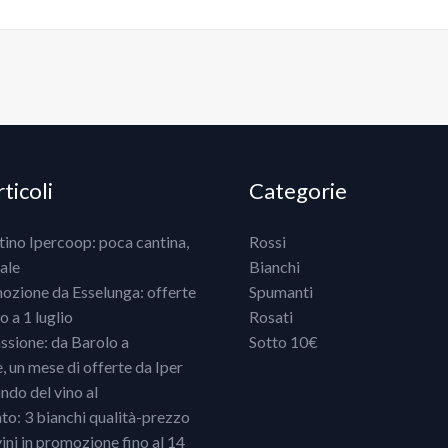
ticoli
Categorie
ntino Ipercoop: poca cantina,
Rossi
ale
Bianchi
mozione da Esselunga: offerte
Spumanti
 a 1 luglio
Rosati
ssione: da Barolo a
Sotto 10€
un mese di offerte da Iper
ndo del vino al
o: 3 bianchi qualità-prezzo
vini in promozione fino al 14