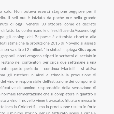
co calo. Non poteva esserci stagione peggiore per il
llo. Il sell out è iniziato da poche ore nella grande
minuto di oggi, venerdì 30 ottobre, come da decreto
o di fatto. Lo confermano le cifre diffuse da Assoenologi
ppa gli enologi del Belpaese è ottimista rispetto alla
logi stima che la produzione 2015 di Novello si assesti
i non va oltre i 2 milioni. “In sintesi – spiega
Giuseppe
 grappoli interi vengono stipati in serbatoi di acciaio in
restano nei contenitori per circa due settimane a una
rante questo periodo – continua Martelli – si attiva
ma gli zuccheri in alcol e stimola la produzione di
 del vino e responsabile dell’estrazione dei componenti
gnificative di tannino, responsabile della sensazione di
 la normale fermentazione che si completerà in quattro o
o a vino, il novello viene travasato, filtrato e messo in
olinea la Coldiretti – ma la produzione risulta in forte
nto il minimo storico, per un fatturato sceso a circa 6