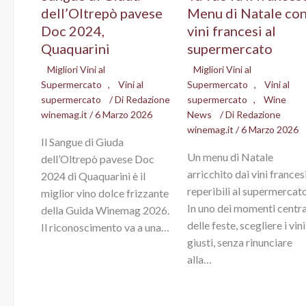
dell’Oltrepò pavese
Menu di Natale co
Doc 2024,
vini francesi al
Quaquarini
supermercato
Migliori Vini al
Migliori Vini al
Supermercato
,
Vini al
Supermercato
,
Vini al
supermercato
/ Di
Redazione
supermercato
,
Wine
winemag.it
/
6 Marzo 2026
News
/ Di
Redazione
winemag.it
/
6 Marzo 2026
Il Sangue di Giuda
Un menu di Natale
dell’Oltrepò pavese Doc
arricchito dai vini frances
2024 di Quaquarini è il
reperibili al supermercato
miglior vino dolce frizzante
In uno dei momenti centra
della Guida Winemag 2026.
delle feste, scegliere i vini
Il riconoscimento va a una…
giusti, senza rinunciare
alla…