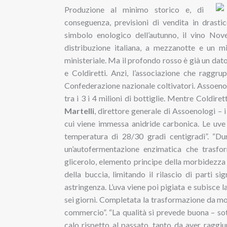
Produzione al minimo storico e, di
conseguenza, previsioni di vendita in drasti
simbolo enologico dell’autunno, il vino Nove
distribuzione italiana, a mezzanotte e un 
ministeriale. Ma il profondo rosso è già un dat
e Coldiretti. Anzi, l’associazione che raggru
Confederazione nazionale coltivatori. Assoeno
tra i 3 i 4 milioni di bottiglie. Mentre Coldirett
Martelli
, direttore generale di Assoenologi – i
cui viene immessa anidride carbonica. Le uve 
temperatura di 28/30 gradi centigradi”. “Du
un’autofermentazione enzimatica che trasfor
glicerolo, elemento principe della morbidezza
della buccia, limitando il rilascio di parti si
astringenza. L’uva viene poi pigiata e subisce
sei giorni. Completata la trasformazione da most
commercio”. “La qualità si prevede buona – sott
calo rispetto al passato, tanto da aver raggiu