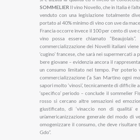
SOMMELIER
Il vino Novello, che in Italia è l
venduto con una legislazione totalmente div
portato al 40% minimo di vino con uve da macer
Francia occorre invece il 100 per cento di uve 
vino possa essere chiamato “Beaujolais”. 
commercializzazione dei Novelli italiani viene 
‘cugino’ francese, che sarà nei supermercati a
bere giovane – evidenzia ancora il rappresenta
un consumo limitato nel tempo. Per poterlo v
commercializzazione (‘a San Martino ogni most
sapori molto ‘vinosi’, tecnicamente di difficile
‘specifico’ periodo – conclude il sommelier F
rosso si cercano altre sensazioni ed emozion
giustificato, di ‘vinaccio non di qualità’ 
un’americanizzazione generale del modo di ven
omogenizzare il consumo, che deve risultare t
Gdo”.