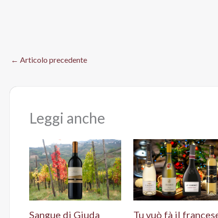
←
Articolo precedente
Leggi anche
Sangue di Giuda
Tu vuò fà il frances