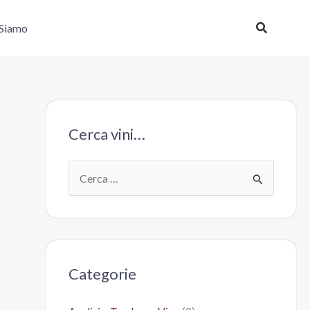
Cerca
 Siamo
Cerca vini…
C
e
r
c
a
Categorie
: