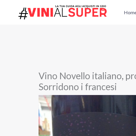
Vai
al
Hom
contenuto
Vino Novello italiano, pr
Sorridono i francesi