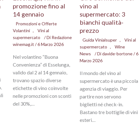
n
promozione fino al
vino al
14 gennaio
supermercato: 3
bianchi qualità-
Promozioni e Offerte
prezzo
Volantini
,
Vini al
supermercato
/ Di
Redazione
Guida Vinialsuper
,
Vini al
winemag.it
/
6 Marzo 2026
supermercato
,
Wine
News
/ Di
davide-bortone
/
6
Nel volantino “Buona
Marzo 2026
Convenienza” di Esselunga,
valido dal 2 al 14 gennaio,
Il mondo del vino al
i
trovano spazio diverse
supermercato è una piccola
.
etichette di vino coinvolte
agenzia di viaggio. Per
li
nelle promozioni con sconti
partire non servono
del 30%,…
biglietti né check-in.
Bastano tre bottiglie di vini
esteri…