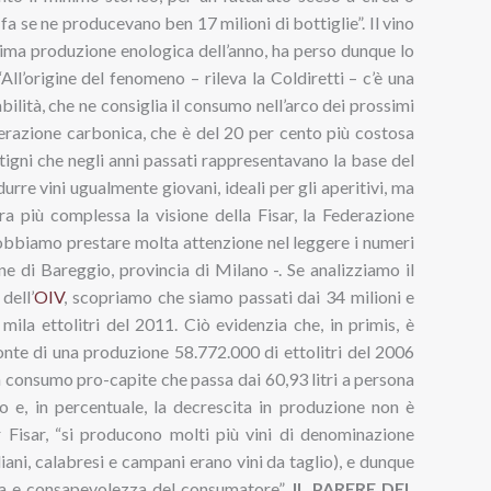
 fa se ne producevano ben 17 milioni di bottiglie”. Il vino
ma produzione enologica dell’anno, ha perso dunque lo
All’origine del fenomeno – rileva la Coldiretti – c’è una
abilità, che ne consiglia il consumo nell’arco dei prossimi
cerazione carbonica, che è del 20 per cento più costosa
vitigni che negli anni passati rappresentavano la base del
rre vini ugualmente giovani, ideali per gli aperitivi, ma
 più complessa la visione della Fisar, la Federazione
Dobbiamo prestare molta attenzione nel leggere i numeri
e di Bareggio, provincia di Milano -. Se analizziamo il
dell’
OIV
, scopriamo che siamo passati dai 34 milioni e
mila ettolitri del 2011. Ciò evidenzia che, in primis, è
nte di una produzione 58.772.000 di ettolitri del 2006
n consumo pro-capite che passa dai 60,93 litri a persona
 e, in percentuale, la decrescita in produzione non è
Fisar, “si producono molti più vini di denominazione
iliani, calabresi e campani erano vini da taglio), e dunque
enza e consapevolezza del consumatore”.
IL PARERE DEL