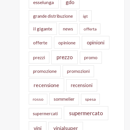
gdo
esselunga
grande distribuzione
igt
il gigante
news
offerta
opinioni
offerte
opinione
prezzo
prezzi
promo
promozione
promozioni
recensione
recensioni
sommelier
rosso
spesa
supermercato
supermercati
vini
vinialsuper