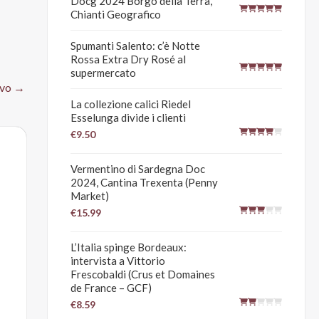
Docg 2024 Borgo della Terra,
Chianti Geografico
Spumanti Salento: c’è Notte
Rossa Extra Dry Rosé al
supermercato
ivo
→
La collezione calici Riedel
Esselunga divide i clienti
€9.50
Vermentino di Sardegna Doc
2024, Cantina Trexenta (Penny
Market)
€15.99
L’Italia spinge Bordeaux:
intervista a Vittorio
Frescobaldi (Crus et Domaines
de France – GCF)
€8.59