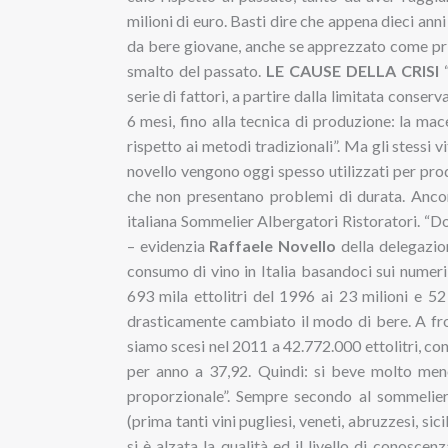
milioni di euro. Basti dire che appena dieci anni
da bere giovane, anche se apprezzato come pri
smalto del passato.
LE CAUSE DELLA CRISI
“
serie di fattori, a partire dalla limitata conserv
6 mesi, fino alla tecnica di produzione: la ma
rispetto ai metodi tradizionali”. Ma gli stessi 
novello vengono oggi spesso utilizzati per produ
che non presentano problemi di durata. Ancora
italiana Sommelier Albergatori Ristoratori. “
– evidenzia
Raffaele Novello
della delegazion
consumo di vino in Italia basandoci sui numeri 
693 mila ettolitri del 1996 ai 23 milioni e 52 
drasticamente cambiato il modo di bere. A fro
siamo scesi nel 2011 a 42.772.000 ettolitri, co
per anno a 37,92. Quindi: si beve molto meno
proporzionale”. Sempre secondo al sommelier 
(prima tanti vini pugliesi, veneti, abruzzesi, sic
si è alzata la qualità ed il livello di conosc