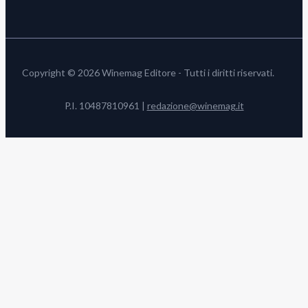
Copyright © 2026 Winemag Editore - Tutti i diritti riservati.
P.I. 10487810961 |
redazione@winemag.it