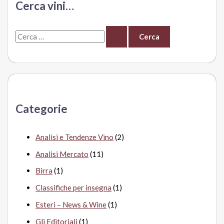
Cerca vini…
Bottari
C
e
r
c
a
Categorie
:
Analisi e Tendenze Vino
(2)
Analisi Mercato
(11)
Birra
(1)
Classifiche per insegna
(1)
Esteri – News & Wine
(1)
Gli Editoriali
(1)