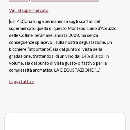
Vini al supermercato
[usr 4.0]Una lunga permanenza sugli scaffali del
supermercato quella di questo Montepulciano d’Abruzzo
delle Colline Teramane, annata 2008, ma senza
conseguenze spiacevoli sulla nostra degustazione. Un
bicchiere “importante”, sia dal punto di vista della
gradazione, trattandosi di un vino dal 14% di alcol in
volume, sia dal punto di vista gusto-olfattivo per la
complessità aromatica. LA DEGUSTAZIONE […]
Montepulciano
Leggi tutto »
d’Abruzzo
Colline
Teramane
Docg
2008,
Rocca
dei