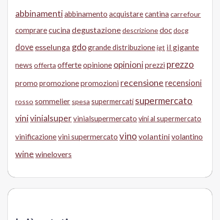
abbinamenti
abbinamento
acquistare
cantina
carrefour
cucina
degustazione
doc
comprare
descrizione
docg
gdo
dove
esselunga
il gigante
grande distribuzione
igt
prezzo
opinioni
offerte
opinione
news
prezzi
offerta
recensione
recensioni
promo
promozione
promozioni
supermercato
sommelier
supermercati
rosso
spesa
vini
vinialsuper
vinialsupermercato
vini al supermercato
vino
volantini
volantino
vinificazione
vini supermercato
wine
winelovers