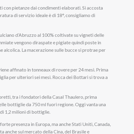
i con pietanze dai condimenti elaborati. Si accosta
ratura di servizio ideale è di 18°, consigliamo di
ciano d’Abruzzo al 100% coltivate su vigneti delle
mmiate vengono diraspate e pigiate quindi poste in
e alcolica. La macerazione sulle bucce si protrae per
viene affinato in tonneaux di rovere per 24 mesi. Prima
lia per ulteriori sei mesi. Rocca dei Bottari si trova a
etti, tra i fondatori della Casal Thaulero, prima
lle bottiglie da 750 ml fuori regione. Oggi vanta una
i 1,2 milioni di bottiglie.
 forte presenza in Europa, ma anche Stati Uniti, Canada,
a anche sul mercato della Cina, del Brasile e