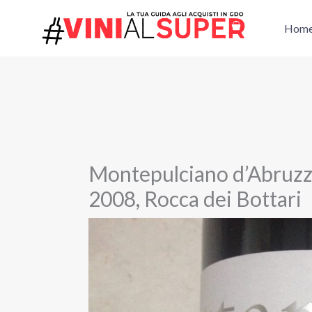
Vai
al
Hom
contenuto
Montepulciano d’Abruzz
2008, Rocca dei Bottari