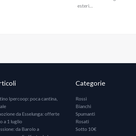
esteri…
ticoli
Categorie
ntino Ipercoop: poca cantina,
Rossi
ale
Bianchi
mozione da Esselunga: offerte
Spumanti
 a 1 luglio
Rosati
ssione: da Barolo a
Sotto 10€