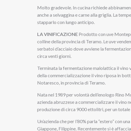
Molto gradevole. In cucina richiede abbinament
anche a selvaggina e carne alla griglia. La tempe
stapparlo con lungo anticipo.
LA VINIFICAZIONE
Prodotto con uve Montepul
colline della provincia di Teramo. Le uve vende
serbatoi d’acciaio dove avviene la fermentazion
circa venti giorni.
Terminata la fermentazione malolattica il vino 
della commercializzazione il vino riposa in bottig
Notaresco, in provincia di Teramo.
Nata nel 1989 per volontà dell’enologo Rino Mor
azienda abruzzese a commercializzare il vino ne
produzione di circa 9000 ettolitri, per un totale d
Un’azienda che per l’80% parla “estero” con una
Giappone, Filippine. Recentemente si è affacciat