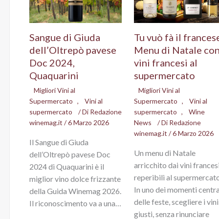
Sangue di Giuda
Tu vuò fà il frances
dell’Oltrepò pavese
Menu di Natale co
Doc 2024,
vini francesi al
Quaquarini
supermercato
Migliori Vini al
Migliori Vini al
Supermercato
,
Vini al
Supermercato
,
Vini al
supermercato
/ Di
Redazione
supermercato
,
Wine
winemag.it
/
6 Marzo 2026
News
/ Di
Redazione
winemag.it
/
6 Marzo 2026
Il Sangue di Giuda
Un menu di Natale
dell’Oltrepò pavese Doc
arricchito dai vini frances
2024 di Quaquarini è il
reperibili al supermercato
miglior vino dolce frizzante
In uno dei momenti centra
della Guida Winemag 2026.
delle feste, scegliere i vini
Il riconoscimento va a una…
giusti, senza rinunciare