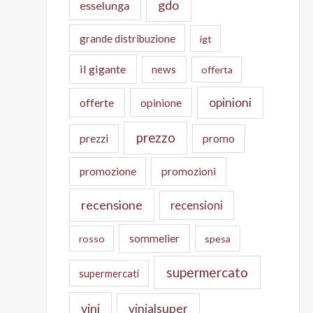
gdo
esselunga
grande distribuzione
igt
il gigante
news
offerta
opinioni
offerte
opinione
prezzo
prezzi
promo
promozione
promozioni
recensione
recensioni
sommelier
rosso
spesa
supermercato
supermercati
vini
vinialsuper