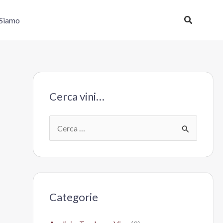
Cerca
 Siamo
Cerca vini…
C
e
r
c
a
Categorie
: