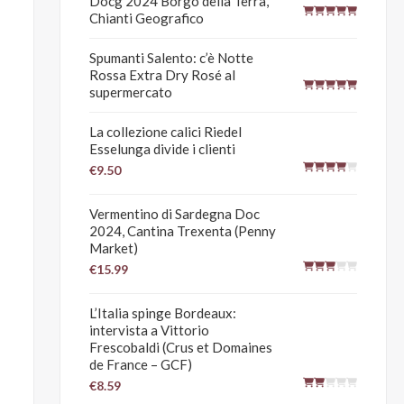
Docg 2024 Borgo della Terra,
Chianti Geografico
Spumanti Salento: c’è Notte
Rossa Extra Dry Rosé al
supermercato
La collezione calici Riedel
Esselunga divide i clienti
€9.50
Vermentino di Sardegna Doc
2024, Cantina Trexenta (Penny
Market)
€15.99
L’Italia spinge Bordeaux:
intervista a Vittorio
Frescobaldi (Crus et Domaines
de France – GCF)
€8.59