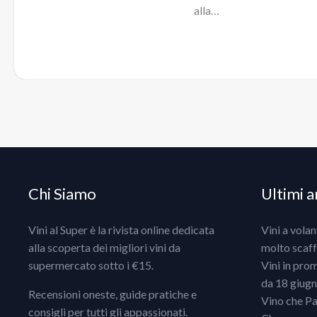
alla…
Chi Siamo
Ultimi ar
Vini al Super è la rivista online dedicata
Vini a vola
alla scoperta dei migliori vini da
molto scaff
supermercato sotto i €15.
Vini in pro
da 18 giugno
Recensioni oneste, guide pratiche e
Vino che Pa
consigli per tutti gli appassionati.