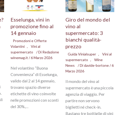
e?
Esselunga, vini in
Giro del mondo del
n
promozione fino al
vino al
14 gennaio
supermercato: 3
bianchi qualità-
Promozioni e Offerte
prezzo
Volantini
,
Vini al
supermercato
/ Di
Redazione
Guida Vinialsuper
,
Vini al
winemag.it
/
6 Marzo 2026
supermercato
,
Wine
News
/ Di
davide-bortone
/
6
Nel volantino “Buona
Marzo 2026
Convenienza” di Esselunga,
valido dal 2 al 14 gennaio,
Il mondo del vino al
i
trovano spazio diverse
supermercato è una piccola
.
etichette di vino coinvolte
agenzia di viaggio. Per
li
nelle promozioni con sconti
partire non servono
del 30%,…
biglietti né check-in.
Bastano tre bottiglie di vini