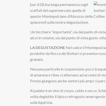
[usr 4.0]Una lunga permanenza sugli
scaffali del supermercato quella di
questo Montepulciano d’Abruzzo delle Colline
spiacevoli sulla nostra degustazione.
Un bicchiere “importante”, sia dal punto di vista
alcol in volume, sia dal punto di vista gusto-olf
LA DEGUSTAZIONE
Nel calice il Montepulci
prodotto da Rocca dei Bottari si presenta ross
granato.
Nessuna particella in sospensione, poco traspar
di amarena e ribes si alternano ad accenni di vio
Presto giungono anche sentori più ampi: si perce
Al palato è un vino di corpo, caldo e secco. Sch
volta deglutito il tipico retrogusto amarognolo d
sulla liquirizia.