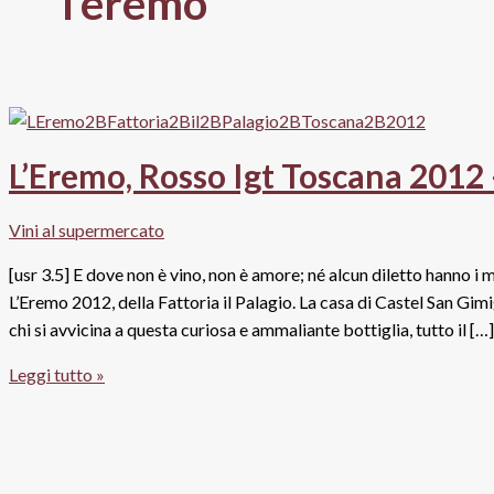
l’eremo
L’Eremo, Rosso Igt Toscana 2012 –
Vini al supermercato
[usr 3.5] E dove non è vino, non è amore; né alcun diletto hanno i m
L’Eremo 2012, della Fattoria il Palagio. La casa di Castel San Gimi
chi si avvicina a questa curiosa e ammaliante bottiglia, tutto il […]
L’Eremo,
Leggi tutto »
Rosso
Igt
Toscana
2012