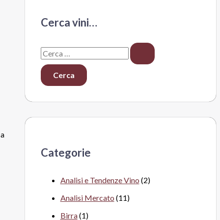
Cerca vini…
C
e
r
c
a
:
 a
Categorie
Analisi e Tendenze Vino
(2)
Analisi Mercato
(11)
Birra
(1)