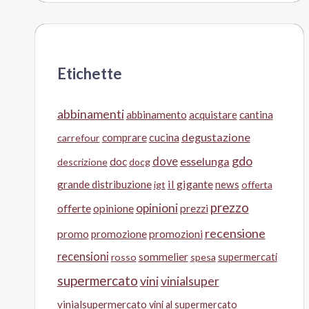
Etichette
abbinamenti
abbinamento
acquistare
cantina
cucina
degustazione
comprare
carrefour
gdo
doc
dove
esselunga
descrizione
docg
il gigante
grande distribuzione
news
igt
offerta
prezzo
opinioni
offerte
opinione
prezzi
recensione
promo
promozione
promozioni
recensioni
sommelier
supermercati
rosso
spesa
supermercato
vini
vinialsuper
vinialsupermercato
vini al supermercato