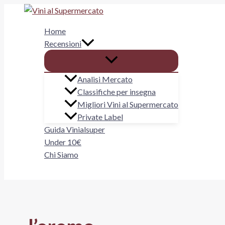
Vai
al
Home
contenuto
Recensioni
Analisi Mercato
Classifiche per insegna
Migliori Vini al Supermercato
Private Label
Guida Vinialsuper
Under 10€
Chi Siamo
Cerca