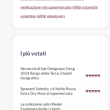
vino
volantini
vinificazione
vini supermercato
wine
volantino
winelovers
I più votati
Vernaccia di San Gimignano Docg
2024 Borgo della Terra, Chianti
Geografico
Spumanti Salento: c’è Notte Rossa
Extra Dry Rosé al supermercato
La collezione calici Riedel
Esselunga divide i clienti