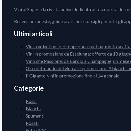
Vini al Super è la rivista online dedicata alla scoperta dei m
Recensioni oneste, guide pratiche e consigli per tutti gli ap
Ultimi articoli
Vini a volantino Ipercoop: poca cantina, molto scaffa
Vini in promozione da Esselunga: offerte da 18 giugno
Vino che Passione: da Barolo a Champagne, un mese d
Giro del mondo del vino al supermercato: 3 bianchi q
Il Gigante, vini in promozione fino al 14 gennaio
Categorie
Rossi
Bianchi
Spumanti
Rosati
Sotto 10€