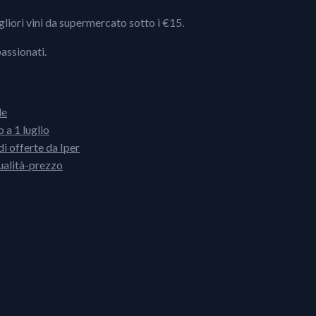
igliori vini da supermercato sotto i €15.
passionati.
le
 a 1 luglio
i offerte da Iper
ualità-prezzo