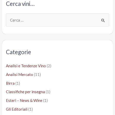
Cerca vini…
C
e
r
c
a
Categorie
:
Analisi e Tendenze Vino
(2)
Analisi Mercato
(11)
Birra
(1)
Classifiche per insegna
(1)
Esteri – News & Wine
(1)
Gli Editoriali
(1)