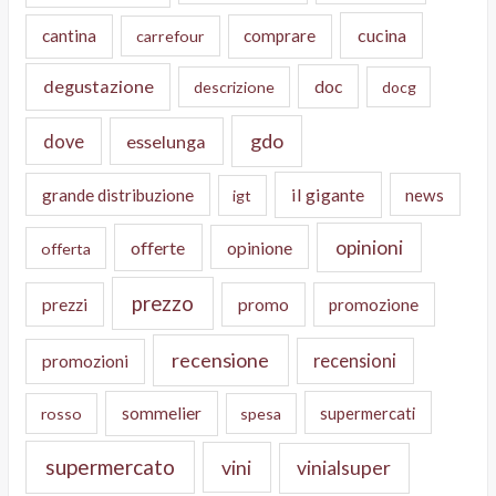
cucina
cantina
comprare
carrefour
degustazione
doc
descrizione
docg
gdo
dove
esselunga
il gigante
grande distribuzione
news
igt
opinioni
offerte
opinione
offerta
prezzo
prezzi
promo
promozione
recensione
recensioni
promozioni
sommelier
supermercati
rosso
spesa
supermercato
vini
vinialsuper