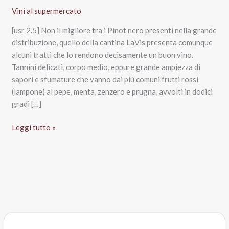
Vini al supermercato
[usr 2.5] Non il migliore tra i Pinot nero presenti nella grande
distribuzione, quello della cantina LaVis presenta comunque
alcuni tratti che lo rendono decisamente un buon vino.
Tannini delicati, corpo medio, eppure grande ampiezza di
sapori e sfumature che vanno dai più comuni frutti rossi
(lampone) al pepe, menta, zenzero e prugna, avvolti in dodici
gradi […]
Pinot
Leggi tutto »
nero
Trentino
Doc
2012,
LaVis