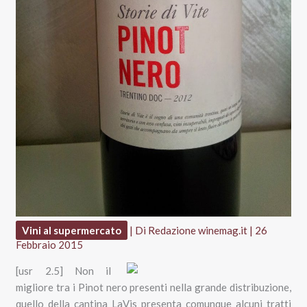
Vini al supermercato
| Di
Redazione winemag.it
|
26
Febbraio 2015
[usr 2.5] Non il
migliore tra i Pinot nero presenti nella grande distribuzione,
quello della cantina LaVis presenta comunque alcuni tratti