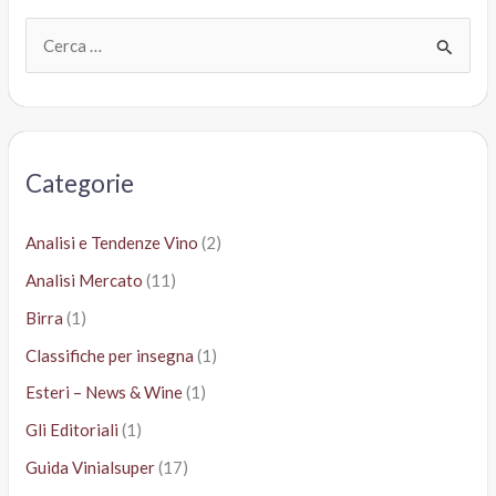
C
e
r
c
a
Categorie
:
Analisi e Tendenze Vino
(2)
Analisi Mercato
(11)
Birra
(1)
Classifiche per insegna
(1)
Esteri – News & Wine
(1)
Gli Editoriali
(1)
Guida Vinialsuper
(17)