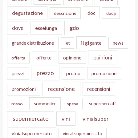
degustazione
doc
descrizione
docg
gdo
dove
esselunga
il gigante
grande distribuzione
news
igt
opinioni
offerte
opinione
offerta
prezzo
prezzi
promo
promozione
recensione
recensioni
promozioni
sommelier
supermercati
rosso
spesa
supermercato
vini
vinialsuper
vinialsupermercato
vini al supermercato