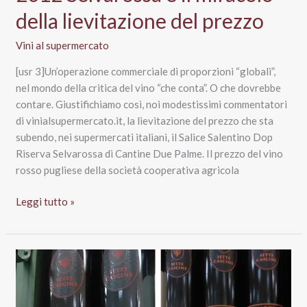
della lievitazione del prezzo
Vini al supermercato
[usr 3]Un’operazione commerciale di proporzioni “globali”,
nel mondo della critica del vino “che conta”. O che dovrebbe
contare. Giustifichiamo così, noi modestissimi commentatori
di vinialsupermercato.it, la lievitazione del prezzo che sta
subendo, nei supermercati italiani, il Salice Salentino Dop
Riserva Selvarossa di Cantine Due Palme. Il prezzo del vino
rosso pugliese della società cooperativa agricola
Il
Leggi tutto »
Salice
Salentino
Riserva
2012
Selvarossa
e