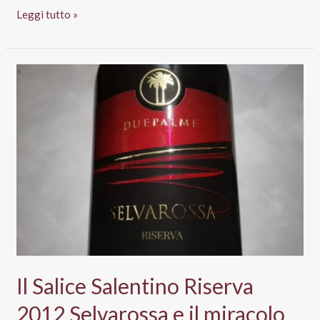
Vini
Leggi tutto »
al
supermercato,
degustazione
alla
cieca:
ecco
i
migliori
dell’Oltrepò
pavese
Il Salice Salentino Riserva
2012 Selvarossa e il miracolo