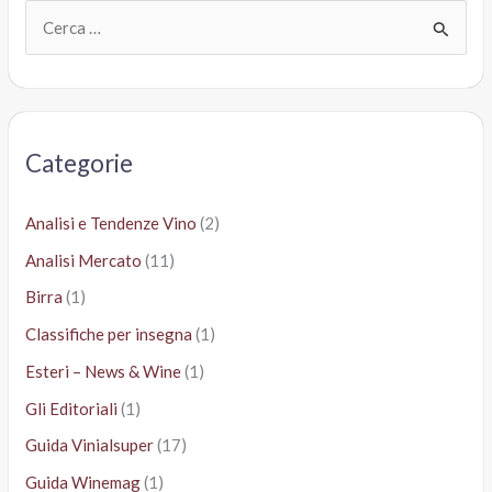
Consorzio:
C
“Nessun
e
allarme,
r
le
c
Docg
crescono
a
Categorie
in
:
valore”
Analisi e Tendenze Vino
(2)
Analisi Mercato
(11)
Birra
(1)
Classifiche per insegna
(1)
Esteri – News & Wine
(1)
Gli Editoriali
(1)
Guida Vinialsuper
(17)
Guida Winemag
(1)