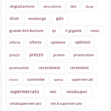
degustazione
doc
descrizione
docg
gdo
dove
esselunga
il gigante
grande distribuzione
news
igt
opinioni
offerte
opinione
offerta
prezzo
prezzi
promo
promozione
recensione
recensioni
promozioni
sommelier
supermercati
rosso
spesa
supermercato
vini
vinialsuper
vinialsupermercato
vini al supermercato