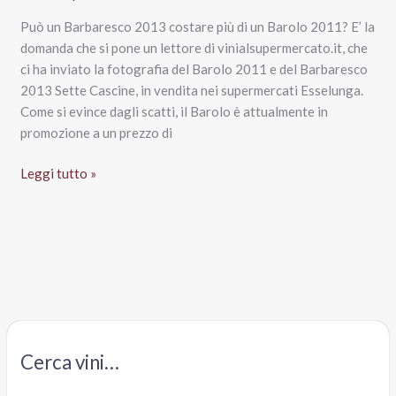
Può un Barbaresco 2013 costare più di un Barolo 2011? E’ la
domanda che si pone un lettore di vinialsupermercato.it, che
ci ha inviato la fotografia del Barolo 2011 e del Barbaresco
2013 Sette Cascine, in vendita nei supermercati Esselunga.
Come si evince dagli scatti, il Barolo è attualmente in
promozione a un prezzo di
Barolo
Leggi tutto »
e
Barbaresco,
solo
1
euro
di
differenza
da
Cerca vini…
Esselunga.
Il