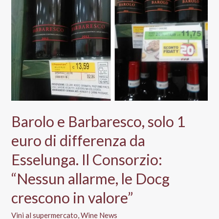
il
miracolo
della
lievitazione
del
prezzo
Barolo e Barbaresco, solo 1
euro di differenza da
Esselunga. Il Consorzio:
“Nessun allarme, le Docg
crescono in valore”
Vini al supermercato
,
Wine News