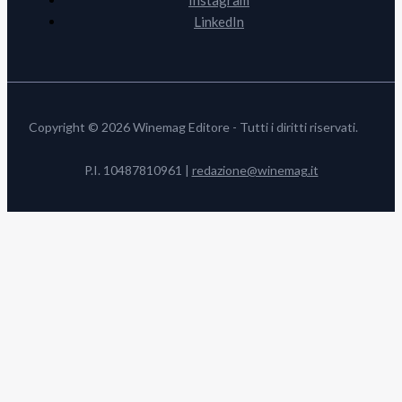
Instagram
LinkedIn
Copyright © 2026 Winemag Editore - Tutti i diritti riservati.
P.I. 10487810961 |
redazione@winemag.it