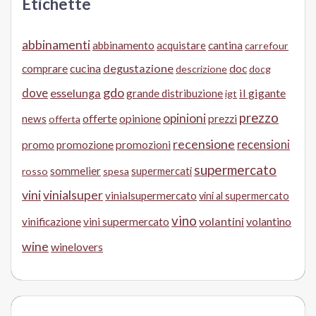
Etichette
abbinamenti
abbinamento
acquistare
cantina
carrefour
cucina
degustazione
doc
comprare
descrizione
docg
gdo
dove
esselunga
il gigante
grande distribuzione
igt
prezzo
opinioni
offerte
opinione
news
prezzi
offerta
recensione
recensioni
promo
promozione
promozioni
supermercato
sommelier
supermercati
rosso
spesa
vini
vinialsuper
vinialsupermercato
vini al supermercato
vino
volantini
volantino
vinificazione
vini supermercato
wine
winelovers