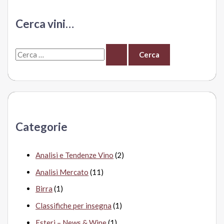
due
cavalieri
Cerca vini…
di
Terra
C
Lucis,
Cantine
e
del
r
Notaio
c
(CdN)
a
Categorie
:
Analisi e Tendenze Vino
(2)
Analisi Mercato
(11)
Birra
(1)
Classifiche per insegna
(1)
Esteri – News & Wine
(1)