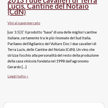
Lucis, Cantine del Notaio
(CdN)
Vini al supermercato
[usr 3.5] E’ il prodotto “base” di una delle migliori cantine
italiane, certamente tra le più rinomate del Sud Italia.
Parliamo dell’Aglianico del Vulture Doc I due cavalieri di
Terra Lucis, delle Cantine del Notaio (CdN). Un vino che
strizza l’occhio alla personalità del resto della produzione
della casa vinicola fondata nel 1998 dall’agronomo
Gerardo […]
Aglianico
Leggi tutto »
del
Vulture
Doc
2013
I