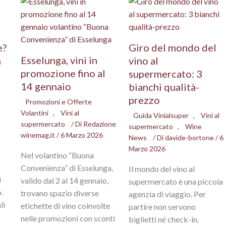
e?
Giro del mondo del
Esselunga, vini in
n
vino al
promozione fino al
supermercato: 3
14 gennaio
bianchi qualità-
prezzo
Promozioni e Offerte
Volantini
,
Vini al
Guida Vinialsuper
,
Vini al
supermercato
/ Di
Redazione
supermercato
,
Wine
winemag.it
/
6 Marzo 2026
News
/ Di
davide-bortone
/
6
Marzo 2026
Nel volantino “Buona
Convenienza” di Esselunga,
Il mondo del vino al
i
valido dal 2 al 14 gennaio,
supermercato è una piccola
.
trovano spazio diverse
agenzia di viaggio. Per
li
etichette di vino coinvolte
partire non servono
nelle promozioni con sconti
biglietti né check-in.