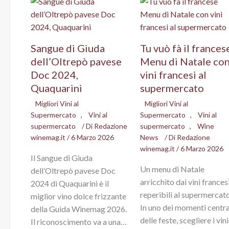
Sangue di Giuda
Tu vuò fà il frances
dell’Oltrepò pavese
Menu di Natale co
Doc 2024,
vini francesi al
Quaquarini
supermercato
Migliori Vini al
Migliori Vini al
Supermercato
,
Vini al
Supermercato
,
Vini al
supermercato
/ Di
Redazione
supermercato
,
Wine
winemag.it
/
6 Marzo 2026
News
/ Di
Redazione
winemag.it
/
6 Marzo 2026
Il Sangue di Giuda
Un menu di Natale
dell’Oltrepò pavese Doc
arricchito dai vini frances
2024 di Quaquarini è il
reperibili al supermercato
miglior vino dolce frizzante
In uno dei momenti centra
della Guida Winemag 2026.
delle feste, scegliere i vini
Il riconoscimento va a una…