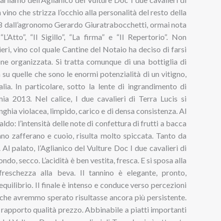
vino che strizza l’occhio alla personalità del resto della
98 dall’agronomo Gerardo Giuratrabocchetti, ormai nota
tto”, “Il Sigillo”, “La firma” e “Il Repertorio”. Non
eri, vino col quale Cantine del Notaio ha deciso di farsi
e organizzata. Si tratta comunque di una bottiglia di
a su quelle che sono le enormi potenzialità di un vitigno,
alia. In particolare, sotto la lente di ingrandimento di
ia 2013. Nel calice, I due cavalieri di Terra Lucis si
ghia violacea, limpido, carico e di densa consistenza. Al
ldo: l’intensità delle note di confettura di frutti a bacca
ano zafferano e cuoio, risulta molto spiccata. Tanto da
Al palato, l’Aglianico del Vulture Doc I due cavalieri di
do, secco. L’acidità è ben vestita, fresca. E si sposa alla
reschezza alla beva. Il tannino è elegante, pronto,
uilibrio. Il finale è intenso e conduce verso percezioni
a che avremmo sperato risultasse ancora più persistente.
 rapporto qualità prezzo. Abbinabile a piatti importanti