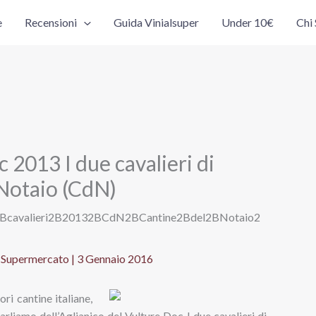
e
Recensioni
Guida Vinialsuper
Under 10€
Chi
 2013 I due cavalieri di
 Notaio (CdN)
l Supermercato
|
3 Gennaio 2016
ori cantine italiane,
arliamo dell’Aglianico del Vulture Doc I due cavalieri di