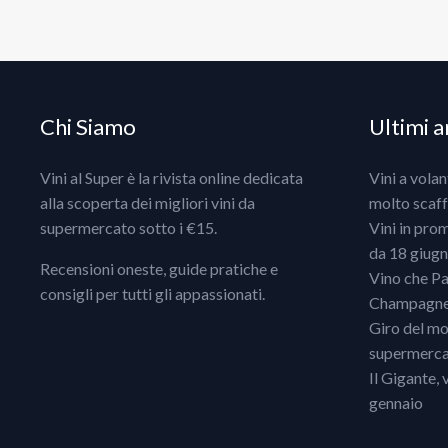
Chi Siamo
Ultimi ar
Vini al Super è la rivista online dedicata
Vini a vola
alla scoperta dei migliori vini da
molto scaff
supermercato sotto i €15.
Vini in pro
da 18 giugno
Recensioni oneste, guide pratiche e
Vino che Pa
consigli per tutti gli appassionati.
Champagne, 
Giro del mo
supermercat
Il Gigante, 
gennaio