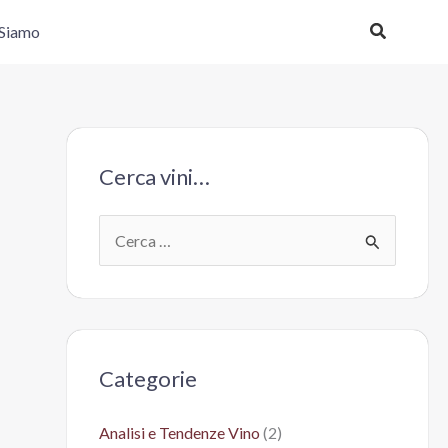
Cerca
 Siamo
Cerca vini…
C
e
r
c
a
Categorie
:
Analisi e Tendenze Vino
(2)