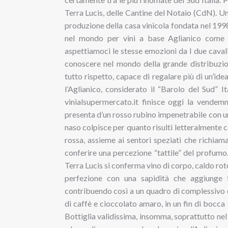
Terra Lucis, delle Cantine del Notaio (CdN). Un 
produzione della casa vinicola fondata nel 19
nel mondo per vini a base Aglianico come “L’A
aspettiamoci le stesse emozioni da I due cavali
conoscere nel mondo della grande distribuzion
tutto rispetto, capace di regalare più di un’ide
l’Aglianico, considerato il “Barolo del Sud” It
vinialsupermercato.it finisce oggi la vendemm
presenta d’un rosso rubino impenetrabile con un
naso colpisce per quanto risulti letteralmente ca
rossa, assieme ai sentori speziati che richiam
conferire una percezione “tattile” del profumo. 
Terra Lucis si conferma vino di corpo, caldo roton
perfezione con una sapidità che aggiunge f
contribuendo così a un quadro di complessivo eq
di caffè e cioccolato amaro, in un fin di bocc
Bottiglia validissima, insomma, soprattutto nel