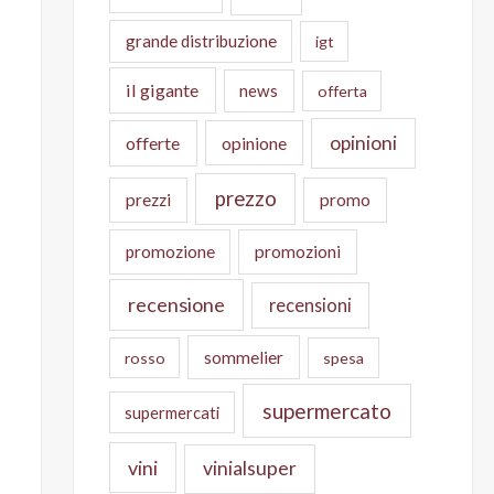
grande distribuzione
igt
il gigante
news
offerta
opinioni
offerte
opinione
prezzo
prezzi
promo
promozione
promozioni
recensione
recensioni
sommelier
rosso
spesa
supermercato
supermercati
vini
vinialsuper