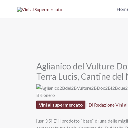
Vai
Hom
al
contenuto
Aglianico del Vulture Doc
Terra Lucis, Cantine del
Vini al supermercato
| Di
Redazione Vini a
[usr 3.5] E’ il prodotto “base” di una delle migli
certamente tra le più rinomate del Sud Italia. P