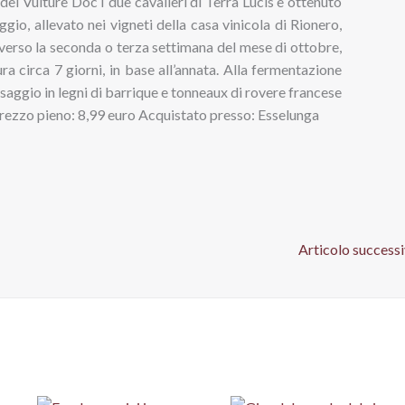
 del Vulture Doc I due cavalieri di Terra Lucis è ottenuto
io, allevato nei vigneti della casa vinicola di Rionero,
verso la seconda o terza settimana del mese di ottobre,
ra circa 7 giorni, in base all’annata. Alla fermentazione
ssaggio in legni di barrique e tonneaux di rovere francese
 Prezzo pieno: 8,99 euro Acquistato presso: Esselunga
Articolo success