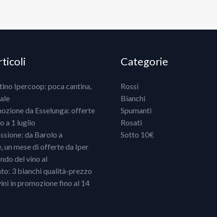
ticoli
Categorie
ntino Ipercoop: poca cantina,
Rossi
ale
Bianchi
mozione da Esselunga: offerte
Spumanti
 a 1 luglio
Rosati
ssione: da Barolo a
Sotto 10€
un mese di offerte da Iper
ndo del vino al
o: 3 bianchi qualità-prezzo
vini in promozione fino al 14