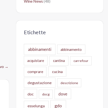
Wine News
(48)
Etichette
abbinamenti
abbinamento
acquistare
cantina
carrefour
ivo
→
cucina
comprare
degustazione
descrizione
doc
dove
docg
gdo
esselunga