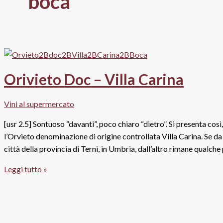
boca
Orivieto Doc – Villa Carina
Vini al supermercato
[usr 2.5] Sontuoso “davanti”, poco chiaro “dietro”. Si presenta così
l’Orvieto denominazione di origine controllata Villa Carina. Se d
città della provincia di Terni, in Umbria, dall’altro rimane qualch
Orivieto
Leggi tutto »
Doc
–
Villa
Carina