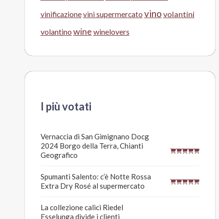
vino
volantini
vinificazione
vini supermercato
wine
volantino
winelovers
I più votati
Vernaccia di San Gimignano Docg
2024 Borgo della Terra, Chianti
Geografico
Spumanti Salento: c’è Notte Rossa
Extra Dry Rosé al supermercato
La collezione calici Riedel
Esselunga divide i clienti