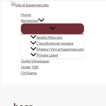
Vai
al
Home
contenuto
Recensioni
Analisi Mercato
Classifiche per insegna
Migliori Vini al Supermercato
Private Label
Guida Vinialsuper
Under 10€
Chi Siamo
Cerca