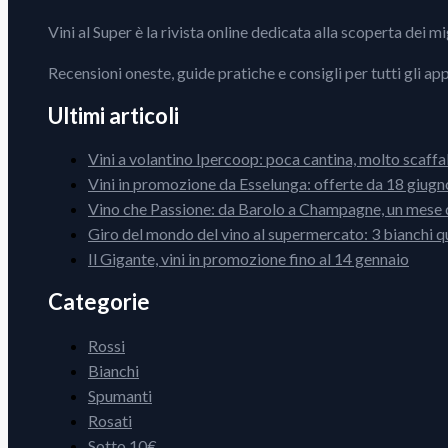
Vini al Super è la rivista online dedicata alla scoperta dei m
Recensioni oneste, guide pratiche e consigli per tutti gli ap
Ultimi articoli
Vini a volantino Ipercoop: poca cantina, molto scaffa
Vini in promozione da Esselunga: offerte da 18 giugno
Vino che Passione: da Barolo a Champagne, un mese d
Giro del mondo del vino al supermercato: 3 bianchi q
Il Gigante, vini in promozione fino al 14 gennaio
Categorie
Rossi
Bianchi
Spumanti
Rosati
Sotto 10€