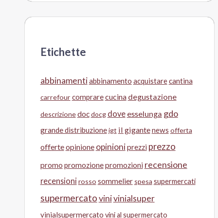
Etichette
abbinamenti
abbinamento
acquistare
cantina
cucina
degustazione
comprare
carrefour
gdo
doc
dove
esselunga
descrizione
docg
il gigante
grande distribuzione
news
igt
offerta
prezzo
opinioni
offerte
opinione
prezzi
recensione
promo
promozione
promozioni
recensioni
sommelier
supermercati
rosso
spesa
supermercato
vini
vinialsuper
vinialsupermercato
vini al supermercato