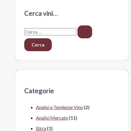
Cerca vini…
C
e
r
c
a
:
Categorie
Analisi e Tendenze Vino
(2)
Analisi Mercato
(11)
Birra
(1)