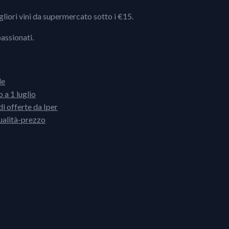
igliori vini da supermercato sotto i €15.
passionati.
le
 a 1 luglio
i offerte da Iper
ualità-prezzo