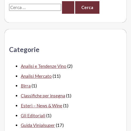
C
e
r
c
a
Categorie
:
Analisi e Tendenze Vino
(2)
Analisi Mercato
(11)
Birra
(1)
Classifiche per insegna
(1)
Esteri – News & Wine
(1)
Gli Editoriali
(1)
Guida Vinialsuper
(17)