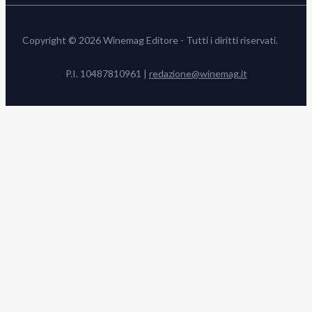
Copyright © 2026 Winemag Editore - Tutti i diritti riservati.
P.I. 10487810961 |
redazione@winemag.it