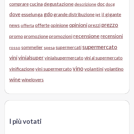
cucina
degustazione
doc
comprare
descrizione
docg
gdo
dove
esselunga
il gigante
grande distribuzione
igt
prezzo
opinioni
offerte
opinione
news
prezzi
offerta
recensione
recensioni
promo
promozione
promozioni
supermercato
sommelier
supermercati
rosso
spesa
vini
vinialsuper
vinialsupermercato
vini al supermercato
vino
volantini
volantino
vinificazione
vini supermercato
wine
winelovers
I più votati