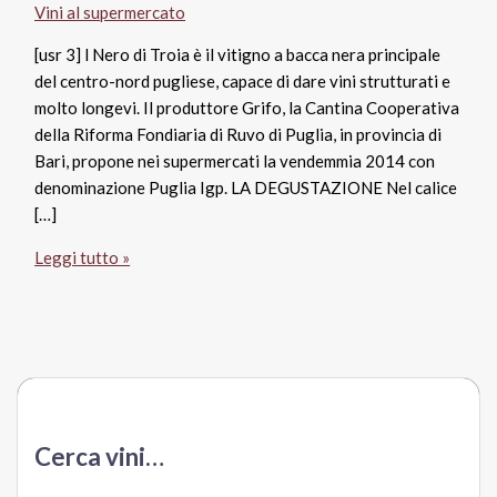
Vini al supermercato
[usr 3] l Nero di Troia è il vitigno a bacca nera principale
del centro-nord pugliese, capace di dare vini strutturati e
molto longevi. Il produttore Grifo, la Cantina Cooperativa
della Riforma Fondiaria di Ruvo di Puglia, in provincia di
Bari, propone nei supermercati la vendemmia 2014 con
denominazione Puglia Igp. LA DEGUSTAZIONE Nel calice
[…]
Nero
Leggi tutto »
di
Troia
Puglia
Igp
2014,
Grifo
Ruvo
Cerca vini…