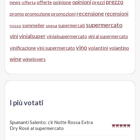
prezzo
opinioni
offerte
opinione
news
prezzi
offerta
recensione
recensioni
promo
promozione
promozioni
supermercato
sommelier
supermercati
rosso
spesa
vini
vinialsuper
vinialsupermercato
vini al supermercato
vino
volantini
volantino
vinificazione
vini supermercato
wine
winelovers
I più votati
Spumanti Salento: c’è Notte Rossa Extra
Dry Rosé al supermercato