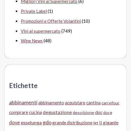
Migliori Vini al Supermercato
(6)
Private Label
(1)
Promozioni e Offerte Volantini
(10)
Vini al supermercato
(749)
Wine News
(48)
Etichette
abbinamenti
abbinamento
acquistare
cantina
carrefour
cucina
degustazione
doc
comprare
descrizione
docg
gdo
dove
esselunga
il gigante
grande distribuzione
igt