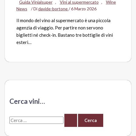
Guida Vinialsuper
,
Vini al supermercato
,
Wine
News
/ Di
davide-bortone
/
6 Marzo 2026
Il mondo del vino al supermercato è una piccola
agenzia di viaggio. Per partire non servono
biglietti né check-in. Bastano tre bottiglie di vini
esteri…
Cerca vini…
C
e