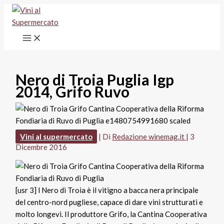
Vai
al
contenuto
Nero di Troia Puglia Igp
2014, Grifo Ruvo
Vini al supermercato
| Di
Redazione winemag.it
|
3
Dicembre 2016
[usr 3] l Nero di Troia è il vitigno a bacca nera principale
del centro-nord pugliese, capace di dare vini strutturati e
molto longevi. Il produttore Grifo, la Cantina Cooperativa