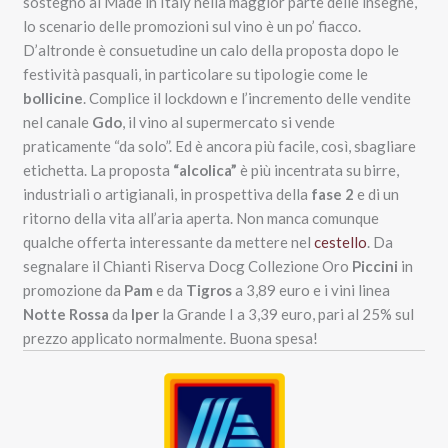
sostegno al Made in Italy nella maggior parte delle insegne,
lo scenario delle promozioni sul vino è un po’ fiacco.
D’altronde è consuetudine un calo della proposta dopo le
festività pasquali, in particolare su tipologie come le
bollicine
. Complice il lockdown e l’incremento delle vendite
nel canale
Gdo
, il vino al supermercato si vende
praticamente “da solo”. Ed è ancora più facile, così, sbagliare
etichetta. La proposta
“alcolica”
è più incentrata su birre,
industriali o artigianali, in prospettiva della
fase 2
e di un
ritorno della vita all’aria aperta. Non manca comunque
qualche offerta interessante da mettere nel
cestello
. Da
segnalare il Chianti Riserva Docg Collezione Oro
Piccini
in
promozione da
Pam
e da
Tigros
a 3,89 euro e i vini linea
Notte Rossa
da
Iper
la Grande I a 3,39 euro, pari al 25% sul
prezzo applicato normalmente. Buona spesa!