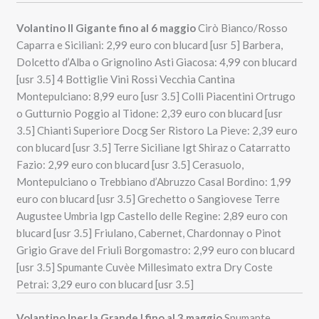
Volantino Il Gigante fino al 6 maggio
Cirò Bianco/Rosso
Caparra e Siciliani: 2,99 euro con blucard [usr 5] Barbera,
Dolcetto d’Alba o Grignolino Asti Giacosa: 4,99 con blucard
[usr 3.5] 4 Bottiglie Vini Rossi Vecchia Cantina
Montepulciano: 8,99 euro [usr 3.5]
Colli Piacentini Ortrugo
o Gutturnio Poggio al Tidone: 2,39 euro con blucard [usr
3.5] Chianti Superiore Docg Ser Ristoro La Pieve: 2,39 euro
con blucard [usr 3.5]
Terre Siciliane Igt Shiraz o Catarratto
Fazio: 2,99 euro con blucard [usr 3.5] Cerasuolo,
Montepulciano o Trebbiano d’Abruzzo Casal Bordino: 1,99
euro con blucard [usr 3.5] Grechetto o Sangiovese Terre
Augustee Umbria Igp Castello delle Regine: 2,89 euro con
blucard [usr 3.5] Friulano, Cabernet, Chardonnay o Pinot
Grigio Grave del Friuli Borgomastro: 2,99 euro con blucard
[usr 3.5] Spumante Cuvèe Millesimato extra Dry Coste
Petrai: 3,29 euro con blucard [usr 3.5]
Volantino Iper la Grande I fino al 3 maggio
Spumante