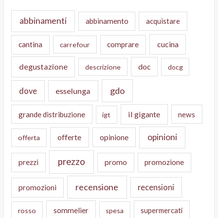
abbinamenti
abbinamento
acquistare
cucina
cantina
comprare
carrefour
degustazione
doc
descrizione
docg
gdo
dove
esselunga
il gigante
grande distribuzione
news
igt
opinioni
offerte
opinione
offerta
prezzo
prezzi
promo
promozione
recensione
recensioni
promozioni
sommelier
supermercati
rosso
spesa