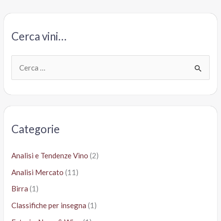
Cerca vini…
C
e
r
c
a
Categorie
:
Analisi e Tendenze Vino
(2)
Analisi Mercato
(11)
Birra
(1)
Classifiche per insegna
(1)