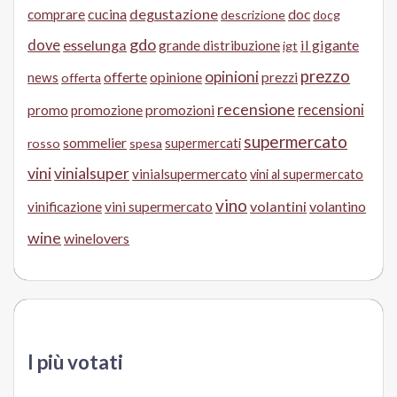
cucina
degustazione
doc
comprare
descrizione
docg
gdo
dove
esselunga
il gigante
grande distribuzione
igt
prezzo
opinioni
offerte
opinione
news
prezzi
offerta
recensione
recensioni
promo
promozione
promozioni
supermercato
sommelier
supermercati
rosso
spesa
vini
vinialsuper
vinialsupermercato
vini al supermercato
vino
volantini
volantino
vinificazione
vini supermercato
wine
winelovers
I più votati