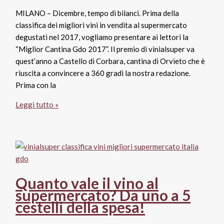
Agricola
MILANO – Dicembre, tempo di bilanci. Prima della
classifica dei migliori vini in vendita al supermercato
degustati nel 2017, vogliamo presentare ai lettori la
“Miglior Cantina Gdo 2017”. Il premio di vinialsuper va
quest’anno a Castello di Corbara, cantina di Orvieto che è
riuscita a convincere a 360 gradi la nostra redazione.
Prima con la
Castello
Leggi tutto »
di
Corbara
“Miglior
Cantina
Gdo
2017”
Quanto vale il vino al
per
supermercato? Da uno a 5
vinialsuper
cestelli della spesa!