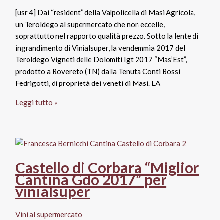
[usr 4] Dai “resident” della Valpolicella di Masi Agricola,
un Teroldego al supermercato che non eccelle,
soprattutto nel rapporto qualità prezzo. Sotto la lente di
ingrandimento di Vinialsuper, la vendemmia 2017 del
Teroldego Vigneti delle Dolomiti Igt 2017 “Mas’Est”,
prodotto a Rovereto (TN) dalla Tenuta Conti Bossi
Fedrigotti, di proprietà dei veneti di Masi. LA
Vigneti
Leggi tutto »
delle
Dolomiti
Igt
2017
Teroldego
Castello di Corbara “Miglior
“Mas’Est”,
Cantina Gdo 2017” per
Conti
vinialsuper
Bossi
Fedrigotti
Vini al supermercato
Masi