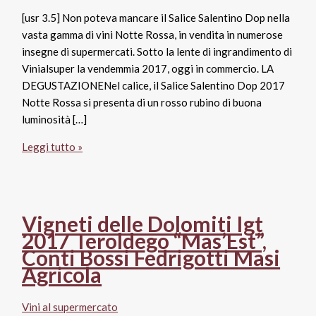
[usr 3.5] Non poteva mancare il Salice Salentino Dop nella
vasta gamma di vini Notte Rossa, in vendita in numerose
insegne di supermercati. Sotto la lente di ingrandimento di
Vinialsuper la vendemmia 2017, oggi in commercio. LA
DEGUSTAZIONENel calice, il Salice Salentino Dop 2017
Notte Rossa si presenta di un rosso rubino di buona
luminosità […]
Salice
Leggi tutto »
Salentino
Dop
2017,
Notte
Vigneti delle Dolomiti Igt
Rossa
2017 Teroldego “Mas’Est”,
Conti Bossi Fedrigotti Masi
Agricola
Vini al supermercato