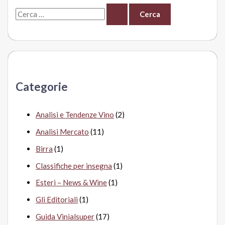
5
C
cestelli
della
e
spesa!
r
c
a
Categorie
:
Analisi e Tendenze Vino
(2)
Analisi Mercato
(11)
Birra
(1)
Classifiche per insegna
(1)
Esteri – News & Wine
(1)
Gli Editoriali
(1)
Guida Vinialsuper
(17)