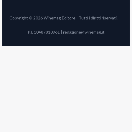
Copyright © 2026 Winemag Editore - Tutti i diritti riservati.
P.I. 10487810961 |
redazione@winemag.it