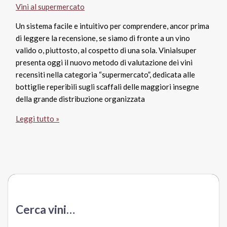
Vini al supermercato
Un sistema facile e intuitivo per comprendere, ancor prima
di leggere la recensione, se siamo di fronte a un vino
valido o, piuttosto, al cospetto di una sola. Vinialsuper
presenta oggi il nuovo metodo di valutazione dei vini
recensiti nella categoria “supermercato”, dedicata alle
bottiglie reperibili sugli scaffali delle maggiori insegne
della grande distribuzione organizzata
Quanto
Leggi tutto »
vale
il
vino
al
supermercato?
Da
uno
Cerca vini…
a