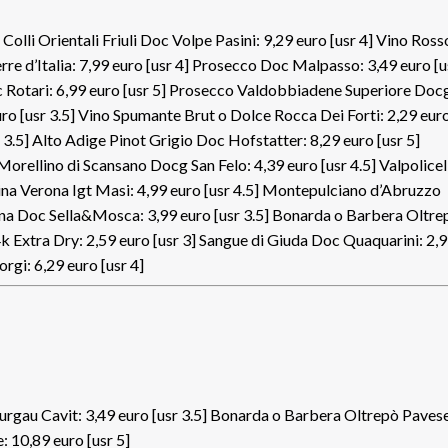
lli Orientali Friuli Doc Volpe Pasini: 9,29 euro [usr 4] Vino Ross
e d’Italia: 7,99 euro [usr 4] Prosecco Doc Malpasso: 3,49 euro [u
c Rotari: 6,99 euro [usr 5] Prosecco Valdobbiadene Superiore Doc
uro [usr 3.5] Vino Spumante Brut o Dolce Rocca Dei Forti: 2,29 eur
3.5] Alto Adige Pinot Grigio Doc Hofstatter: 8,29 euro [usr 5]
Morellino di Scansano Docg San Felo: 4,39 euro [usr 4.5] Valpolicel
vina Verona Igt Masi: 4,99 euro [usr 4.5] Montepulciano d’Abruzzo
egna Doc Sella&Mosca: 3,99 euro [usr 3.5] Bonarda o Barbera Oltre
k Extra Dry: 2,59 euro [usr 3] Sangue di Giuda Doc Quaquarini: 2,
rgi: 6,29 euro [usr 4]
rgau Cavit: 3,49 euro [usr 3.5] Bonarda o Barbera Oltrepò Paves
: 10,89 euro [usr 5]