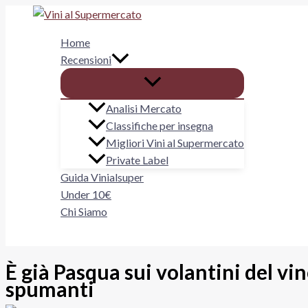
Vai
al
Home
contenuto
Recensioni
Analisi Mercato
Classifiche per insegna
Migliori Vini al Supermercato
Private Label
Guida Vinialsuper
Under 10€
Chi Siamo
Cerca
È già Pasqua sui volantini del v
spumanti