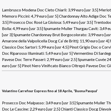
Lambrusco Modena Doc Cleto Chiarli: 3,99 euro [usr 3.5] Merlot Co
Memoro Piccini: 4,79 euro [usr 5] Chardonnay Alto Adige Doc Terr
3.5] Prosecco Doc Rosé La Gioiosa: 5,49 euro [usr 3.5] Trentodo
Bolla: 4,99 euro [usr 3.5] Spumante Muller Thurgau Cavit: 3,49 e
[usr 3] Spumante Chardonnay Brut Borgocolorato: 3,99 euro [usr 
Amarone della Valpolicella Docg Ca’ de Brittj: 11,90 euro [usr 4] 
Classico Doc Sartori: 5,99 euro [usr 4.5] Pinot Grigio Doc o Cor
Doc Riparosso Illuminati: 5,49 euro [usr 5] Vermentino Di Sard
Pavese Doc Terre Passeri: 2,99 euro [usr 2.5] Spumante Cuvée 24
euro [usr 5] Pinot Nero Vinificato Bianco Oltrepò Pavese Doc Gio
Volantino Carrefour Express fino al 18 Aprile, “Buona Pasqua”
Prosecco Doc Malpasso: 3,49 euro [usr 3.5] Spumante Muller Thu
Doc Le Cascine: 2,29 euro [usr 2.5] Chianti Classico Docg Dievole