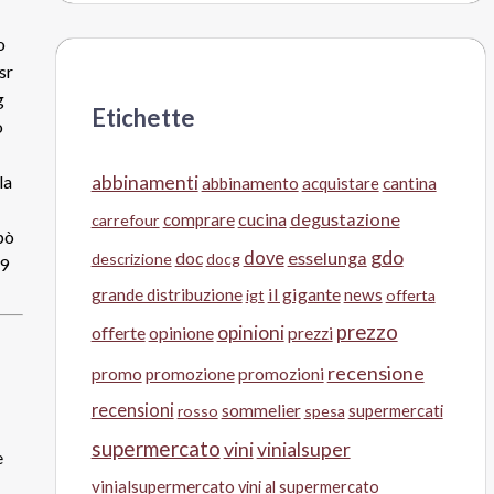
o
sr
g
Etichette
o
abbinamenti
la
abbinamento
acquistare
cantina
cucina
degustazione
comprare
carrefour
pò
gdo
doc
dove
esselunga
descrizione
docg
99
il gigante
grande distribuzione
news
igt
offerta
prezzo
opinioni
offerte
opinione
prezzi
recensione
promo
promozione
promozioni
recensioni
sommelier
supermercati
rosso
spesa
supermercato
vini
vinialsuper
e
vinialsupermercato
vini al supermercato