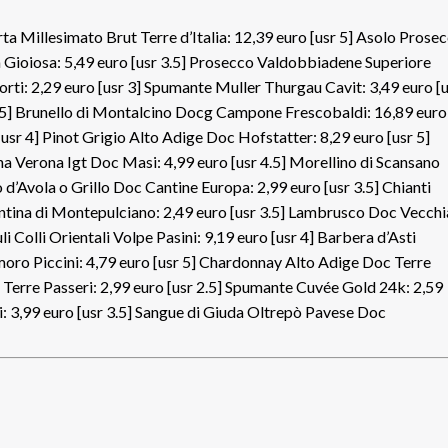
a Millesimato Brut Terre d’Italia: 12,39 euro [usr 5] Asolo Prose
La Gioiosa: 5,49 euro [usr 3.5] Prosecco Valdobbiadene Superiore
rti: 2,29 euro [usr 3] Spumante Muller Thurgau Cavit: 3,49 euro [
.5] Brunello di Montalcino Docg Campone Frescobaldi: 16,89 euro
[usr 4] Pinot Grigio Alto Adige Doc Hofstatter: 8,29 euro [usr 5]
a Verona Igt Doc Masi: 4,99 euro [usr 4.5] Morellino di Scansano
d’Avola o Grillo Doc Cantine Europa: 2,99 euro [usr 3.5] Chianti
antina di Montepulciano: 2,49 euro [usr 3.5] Lambrusco Doc Vecchi
i Colli Orientali Volpe Pasini: 9,19 euro [usr 4] Barbera d’Asti
moro Piccini: 4,79 euro [usr 5] Chardonnay Alto Adige Doc Terre
 Terre Passeri: 2,99 euro [usr 2.5] Spumante Cuvée Gold 24k: 2,59
: 3,99 euro [usr 3.5] Sangue di Giuda Oltrepò Pavese Doc