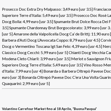
Prosecco Doc Extra Dry Malpasso: 3,49 euro [usr 3.5] Franciacort
Superiore Terre d’Italia: 5,49 euro [usr 3.5] Prosecco Doc Rosè 
Docg Bolla: 4,99 euro [usr 3.5] Spumante Brut Dolce Rocca Dei Fo
3.5] Spumante Chardonnay Brut Borgocolorato: 3,99 euro [usr 3
[usr 5] Amarone della Valpolicella Docg Ca’ de Brittj: 11,90 euro 
Barbera d’Asti Docg L’Avvocata Coppo: 8,79 euro [usr 4.5] Corvin
Docg o Vermentino Toscana Igt San Felo: 4,39 euro [usr 4.5] Nero 
Classico Docg Cecchi: 5,99 euro [usr 5] Chianti Docg Vecchia C
Modena Cleto Chiarli: 3,99 euro [usr 3.5] Merlot o Sauvignon Friul
Superiore Docg Terre d’Italia: 5,49 euro [usr 3.5] Vino Rosso Me
d’Italia: 7,99 euro [usr 4] Bonarda o Barbera Oltrepò Pavese Doc
euro [usr 3] Bonarda Oltrepò Pavese Doc C’era Una Volta Guarini
Quaquarini: 2,99 euro [usr 5]
Volantino Carrefour Market fino al 18 Aprile, “
Buona Pasqua
“