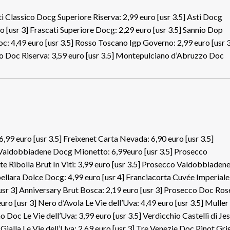
i Classico Docg Superiore Riserva: 2,99 euro [usr 3.5] Asti Docg
o [usr 3] Frascati Superiore Docg: 2,29 euro [usr 3.5] Sannio Dop
oc: 4,49 euro [usr 3.5] Rosso Toscano Igp Governo: 2,99 euro [usr 3
ino Doc Riserva: 3,59 euro [usr 3.5] Montepulciano d’Abruzzo Doc
,99 euro [usr 3.5] Freixenet Carta Nevada: 6,90 euro [usr 3.5]
 Valdobbiadene Docg Mionetto: 6,99euro [usr 3.5] Prosecco
e Ribolla Brut In Viti: 3,99 euro [usr 3.5] Prosecco Valdobbiaden
bellara Dolce Docg: 4,99 euro [usr 4] Franciacorta Cuvée Imperiale
[usr 3] Anniversary Brut Bosca: 2,19 euro [usr 3] Prosecco Doc Ros
ro [usr 3] Nero d’Avola Le Vie dell’Uva: 4,49 euro [usr 3.5] Muller
 Doc Le Vie dell’Uva: 3,99 euro [usr 3.5] Verdicchio Castelli di Jes
 Gialla Le Vie dell’Uva: 2,69 euro [usr 3] Tre Venezie Doc Pinot Gri