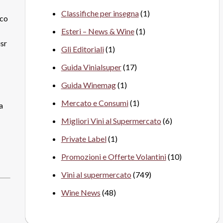
Classifiche per insegna
(1)
cco
Esteri – News & Wine
(1)
usr
Gli Editoriali
(1)
Guida Vinialsuper
(17)
Guida Winemag
(1)
Mercato e Consumi
(1)
a
Migliori Vini al Supermercato
(6)
Private Label
(1)
Promozioni e Offerte Volantini
(10)
Vini al supermercato
(749)
Wine News
(48)