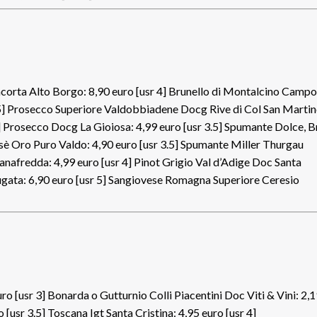
iacorta Alto Borgo: 8,90 euro [usr 4] Brunello di Montalcino Camp
r 5] Prosecco Superiore Valdobbiadene Docg Rive di Col San Marti
5] Prosecco Docg La Gioiosa: 4,99 euro [usr 3.5] Spumante Dolce, B
osè Oro Puro Valdo: 4,90 euro [usr 3.5] Spumante Miller Thurgau
anafredda: 4,99 euro [usr 4] Pinot Grigio Val d’Adige Doc Santa
fugata: 6,90 euro [usr 5] Sangiovese Romagna Superiore Ceresio
uro [usr 3] Bonarda o Gutturnio Colli Piacentini Doc Viti & Vini: 2,
usr 3.5] Toscana Igt Santa Cristina: 4,95 euro [usr 4]