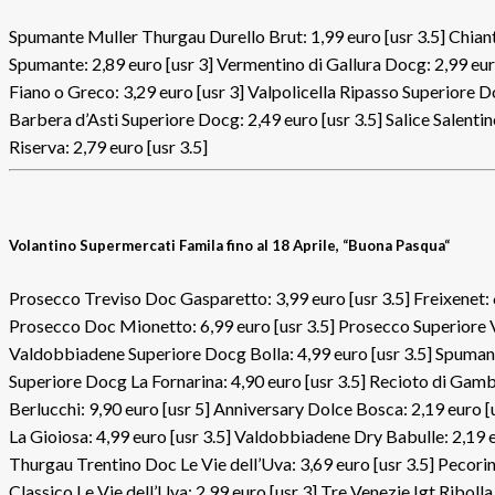
Spumante Muller Thurgau Durello Brut: 1,99 euro [usr 3.5] Chiant
Spumante: 2,89 euro [usr 3] Vermentino di Gallura Docg: 2,99 eur
Fiano o Greco: 3,29 euro [usr 3] Valpolicella Ripasso Superiore D
Barbera d’Asti Superiore Docg: 2,49 euro [usr 3.5] Salice Salent
Riserva: 2,79 euro [usr 3.5]
Volantino Supermercati Famila fino al 18 Aprile, “Buona Pasqua
“
Prosecco Treviso Doc Gasparetto: 3,99 euro [usr 3.5] Freixenet: 6
Prosecco Doc Mionetto: 6,99 euro [usr 3.5] Prosecco Superiore
Valdobbiadene Superiore Docg Bolla: 4,99 euro [usr 3.5] Spumant
Superiore Docg La Fornarina: 4,90 euro [usr 3.5] Recioto di Gam
Berlucchi: 9,90 euro [usr 5] Anniversary Dolce Bosca: 2,19 euro 
La Gioiosa: 4,99 euro [usr 3.5] Valdobbiadene Dry Babulle: 2,19 eu
Thurgau Trentino Doc Le Vie dell’Uva: 3,69 euro [usr 3.5] Pecorino
Classico Le Vie dell’Uva: 2,99 euro [usr 3] Tre Venezie Igt Ribolla