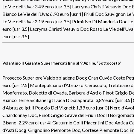
Le Vie dell’Uva: 3,49 euro [usr 3.5] Lacryma Christi Vesuvio Doc 
Bianco Le Vie dell’Uva: 6,90 euro [usr 4] Friuli Doc Sauvignon L
Le Vie dell’Uva: 2,19 euro [usr 3.5] Primitivo Di Manduria Doc Le 
euro [usr 3.5] Lacryma Christi Vesuvio Doc Rosso Le Vie dell’Uva:
euro [usr 3.5]
Volantino Il Gigante Supermercati fino al 9 Aprile, “Sottocosto”
Prosecco Superiore Valdobbiadene Docg Gran Cuvée Coste Petrai
euro [usr 2.5] Montepulciano d’Abruzzo, Cerasuolo, Trebbiano d’
Monferrato, Dolcetto di Ovada, Barbera d’Asti o Pinot Grigio De
Bianco Terre Siciliane Igt Duca Di Salaparuta: 3,89 euro [usr 3.
d’Abruzzo Igt Il Poggio Dei Vigneti: 1,89 euro [usr 3] Nero d’Avo
Chardonnay Doc, Pinot Grigio Grave del Friuli Doc Il Borgomastr
Bisano: 2,29 euro [usr 4] Gutturnio Colli Piacentini Doc Antica C
d’Asti Docg, Grignolino Piemonte Doc, Cortese Piemonte Doc Ere