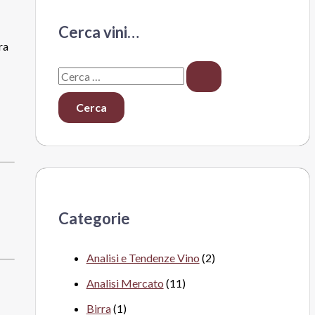
Cerca vini…
ra
C
e
r
c
a
:
Categorie
Analisi e Tendenze Vino
(2)
Analisi Mercato
(11)
Birra
(1)