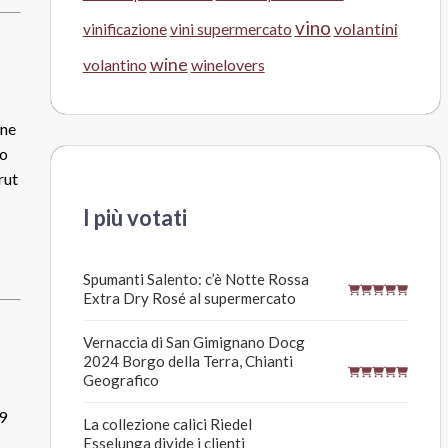
vino
volantini
vinificazione
vini supermercato
wine
volantino
winelovers
one
no
rut
I più votati
Spumanti Salento: c’è Notte Rossa
Extra Dry Rosé al supermercato
Vernaccia di San Gimignano Docg
2024 Borgo della Terra, Chianti
Geografico
19
La collezione calici Riedel
Esselunga divide i clienti