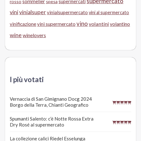
supermercato
sommelier
supermercati
rosso
spesa
vini
vinialsuper
vinialsupermercato
vini al supermercato
vino
volantini
volantino
vinificazione
vini supermercato
wine
winelovers
I più votati
Vernaccia di San Gimignano Docg 2024
Borgo della Terra, Chianti Geografico
Spumanti Salento: c’è Notte Rossa Extra
Dry Rosé al supermercato
La collezione calici Riedel Esselunga