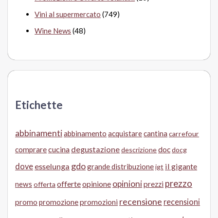
Vini al supermercato
(749)
Wine News
(48)
Etichette
abbinamenti
abbinamento
acquistare
cantina
carrefour
cucina
degustazione
doc
comprare
descrizione
docg
gdo
dove
esselunga
il gigante
grande distribuzione
igt
prezzo
opinioni
offerte
opinione
news
prezzi
offerta
recensione
recensioni
promo
promozione
promozioni