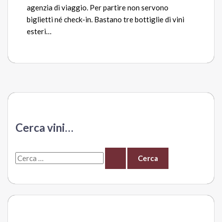
agenzia di viaggio. Per partire non servono
biglietti né check-in. Bastano tre bottiglie di vini
esteri…
Cerca vini…
C
e
r
c
a