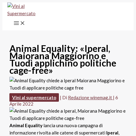
Vai
al
contenuto
Animal Equality: «Iperal,
Maiorana Maggiorino e
Tuodì applichino politiche
cage-free»
Vini al supermercato
| Di
Redazione winemag.it
|
6
Aprile 2022
Animal Equality
lancia una nuova campagna di
informazione rivolta alle catene di supermercati
Iperal
,