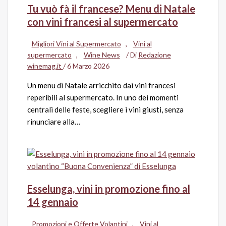
Tu vuò fà il francese? Menu di Natale
con vini francesi al supermercato
Migliori Vini al Supermercato
,
Vini al
supermercato
,
Wine News
/ Di
Redazione
winemag.it
/
6 Marzo 2026
Un menu di Natale arricchito dai vini francesi
reperibili al supermercato. In uno dei momenti
centrali delle feste, scegliere i vini giusti, senza
rinunciare alla…
Esselunga, vini in promozione fino al
14 gennaio
Promozioni e Offerte Volantini
,
Vini al