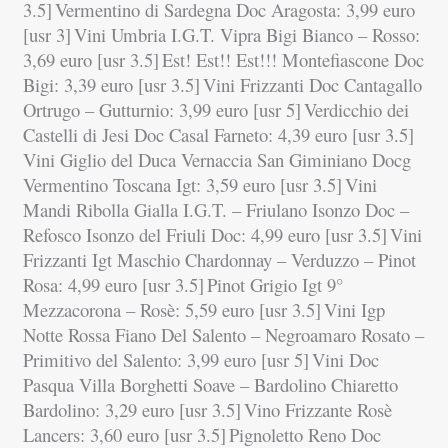
3.5]
Vermentino di Sardegna Doc Aragosta: 3,99 euro
[usr 3]
Vini Umbria I.G.T. Vipra Bigi Bianco – Rosso:
3,69 euro [usr 3.5]
Est! Est!! Est!!! Montefiascone Doc
Bigi: 3,39 euro [usr 3.5]
Vini Frizzanti Doc Cantagallo
Ortrugo – Gutturnio: 3,99 euro [usr 5]
Verdicchio dei
Castelli di Jesi Doc Casal Farneto: 4,39 euro [usr 3.5]
Vini Giglio del Duca Vernaccia San Giminiano Docg
Vermentino Toscana Igt: 3,59 euro [usr 3.5]
Vini
Mandi Ribolla Gialla I.G.T. – Friulano Isonzo Doc –
Refosco Isonzo del Friuli Doc: 4,99 euro [usr 3.5]
Vini
Frizzanti Igt Maschio Chardonnay – Verduzzo – Pinot
Rosa: 4,99 euro [usr 3.5]
Pinot Grigio Igt 9°
Mezzacorona – Rosè: 5,59 euro [usr 3.5]
Vini Igp
Notte Rossa Fiano Del Salento – Negroamaro Rosato –
Primitivo del Salento: 3,99 euro [usr 5]
Vini Doc
Pasqua Villa Borghetti Soave – Bardolino Chiaretto
Bardolino: 3,29 euro [usr 3.5]
Vino Frizzante Rosè
Lancers: 3,60 euro [usr 3.5]
Pignoletto Reno Doc