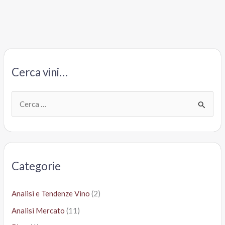
Cerca vini…
C
e
r
c
a
Categorie
:
Analisi e Tendenze Vino
(2)
Analisi Mercato
(11)