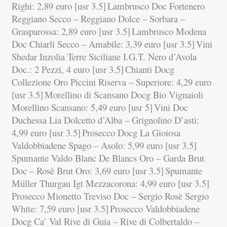
Righi: 2,89 euro [usr 3.5]
Lambrusco Doc Fortenero
Reggiano Secco – Reggiano Dolce – Sorbara –
Grasparossa: 2,89 euro [usr 3.5]
Lambrusco Modena
Doc Chiarli Secco – Amabile: 3,39 euro [usr 3.5]
Vini
Shedar Inzolia Terre Siciliane I.G.T. Nero d’Avola
Doc.: 2 Pezzi, 4 euro [usr 3.5]
Chianti Docg
Collezione Oro Piccini Riserva – Superiore: 4,29 euro
[usr 3.5]
Morellino di Scansano Docg Bio Vignaioli
Morellino Scansano: 5,49 euro [usr 5]
Vini Doc
Duchessa Lia Dolcetto d’Alba – Grignolino D’asti:
4,99 euro [usr 3.5]
Prosecco Docg La Gioiosa
Valdobbiadene Spago – Asolo: 5,99 euro [usr 3.5]
Spumante Valdo Blanc De Blancs Oro – Garda Brut
Doc – Rosè Brut Oro: 3,69 euro [usr 3.5]
Spumante
Müller Thurgau Igt Mezzacorona: 4,99 euro [usr 3.5]
Prosecco Mionetto Treviso Doc – Sergio Rosè Sergio
White: 7,59 euro [usr 3.5]
Prosecco Valdobbiadene
Docg Ca’ Val Rive di Guia – Rive di Colbertaldo –