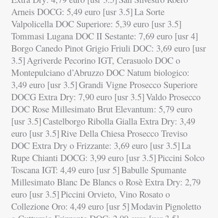
Arneis DOCG: 5,49 euro [usr 3.5]
La Sorte
Valpolicella DOC Superiore: 5,39 euro [usr 3.5]
Tommasi Lugana DOC II Sestante: 7,69 euro [usr 4]
Borgo Canedo Pinot Grigio Friuli DOC: 3,69 euro [usr
3.5]
Agriverde Pecorino IGT, Cerasuolo DOC o
Montepulciano d’Abruzzo DOC Natum biologico:
3,49 euro [usr 3.5]
Grandi Vigne Prosecco Superiore
DOCG Extra Dry: 7,90 euro [usr 3.5]
Valdo Prosecco
DOC Rose Millesimato Brut Elevantum: 5,79 euro
[usr 3.5]
Castelborgo Ribolla Gialla Extra Dry: 3,49
euro [usr 3.5]
Rive Della Chiesa Prosecco Treviso
DOC Extra Dry o Frizzante: 3,69 euro [usr 3.5]
La
Rupe Chianti DOCG: 3,99 euro [usr 3.5]
Piccini Solco
Toscana IGT: 4,49 euro [usr 5]
Babulle Spumante
Millesimato Blanc De Blancs o Rosè Extra Dry: 2,79
euro [usr 3.5]
Piccini Orvieto, Vino Rosato o
Collezione Oro: 4,49 euro [usr 5]
Modavin Pignoletto