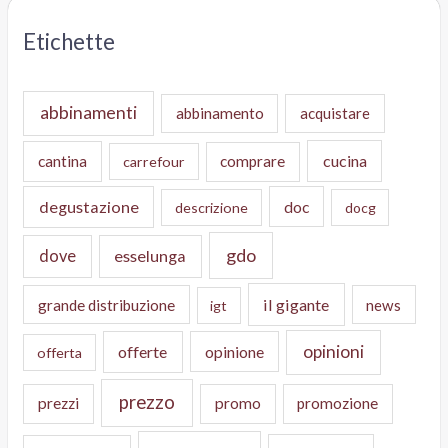
Etichette
abbinamenti
abbinamento
acquistare
cucina
cantina
comprare
carrefour
degustazione
doc
descrizione
docg
gdo
dove
esselunga
il gigante
grande distribuzione
news
igt
opinioni
offerte
opinione
offerta
prezzo
prezzi
promo
promozione