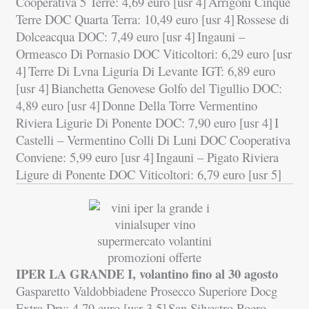
Cooperativa 5 Terre: 4,69 euro [usr 4]
Arrigoni Cinque
Terre DOC Quarta Terra: 10,49 euro [usr 4]
Rossese di
Dolceacqua DOC: 7,49 euro [usr 4]
Ingauni –
Ormeasco Di Pornasio DOC Viticoltori: 6,29 euro [usr
4]
Terre Di Lvna Liguria Di Levante IGT: 6,89 euro
[usr 4]
Bianchetta Genovese Golfo del Tigullio DOC:
4,89 euro [usr 4]
Donne Della Torre Vermentino
Riviera Ligurie Di Ponente DOC: 7,90 euro [usr 4]
I
Castelli – Vermentino Colli Di Luni DOC Cooperativa
Conviene: 5,99 euro [usr 4]
Ingauni – Pigato Riviera
Ligure di Ponente DOC Viticoltori: 6,79 euro [usr 5]
IPER LA GRANDE I, volantino fino al 30 agosto
Gasparetto Valdobbiadene Prosecco Superiore Docg
Extra Dry: 4,79 euro [usr 3.5]
San Silvestro Roero