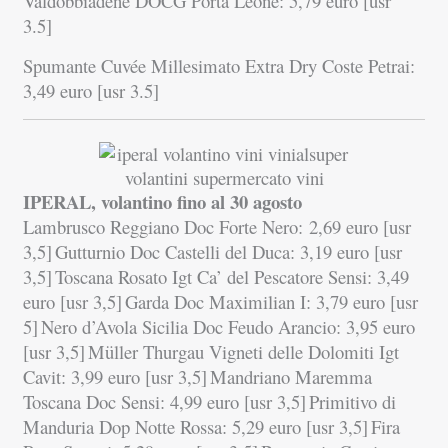
Valdobbiadene DOCG Porta Leone: 5,79 euro [usr
3.5]
Spumante Cuvée Millesimato Extra Dry Coste Petrai:
3,49 euro [usr 3.5]
IPERAL, volantino fino al 30 agosto
Lambrusco Reggiano Doc Forte Nero: 2,69 euro [usr
3,5]
Gutturnio Doc Castelli del Duca: 3,19 euro [usr
3,5]
Toscana Rosato Igt Ca’ del Pescatore Sensi: 3,49
euro [usr 3,5]
Garda Doc Maximilian I: 3,79 euro [usr
5]
Nero d’Avola Sicilia Doc Feudo Arancio: 3,95 euro
[usr 3,5]
Müller Thurgau Vigneti delle Dolomiti Igt
Cavit: 3,99 euro [usr 3,5]
Mandriano Maremma
Toscana Doc Sensi: 4,99 euro [usr 3,5]
Primitivo di
Manduria Dop Notte Rossa: 5,29 euro [usr 3,5]
Fira