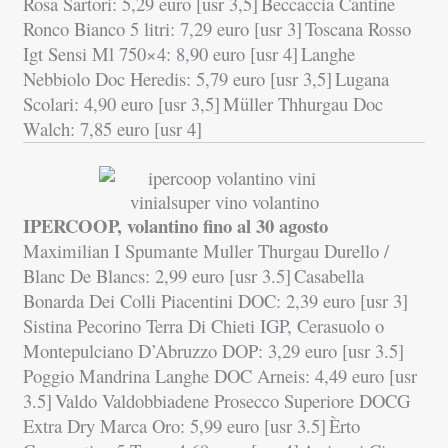
Rosa Sartori: 5,29 euro [usr 3,5]
Beccaccia Cantine
Ronco Bianco 5 litri: 7,29 euro [usr 3]
Toscana Rosso
Igt Sensi Ml 750×4: 8,90 euro [usr 4]
Langhe
Nebbiolo Doc Heredis: 5,79 euro [usr 3,5]
Lugana
Scolari: 4,90 euro [usr 3,5]
Müller Thhurgau Doc
Walch: 7,85 euro [usr 4]
IPERCOOP, volantino fino al 30 agosto
Maximilian I Spumante Muller Thurgau Durello /
Blanc De Blancs: 2,99 euro [usr 3.5]
Casabella
Bonarda Dei Colli Piacentini DOC: 2,39 euro [usr 3]
Sistina Pecorino Terra Di Chieti IGP, Cerasuolo o
Montepulciano D’Abruzzo DOP: 3,29 euro [usr 3.5]
Poggio Mandrina Langhe DOC Arneis: 4,49 euro [usr
3.5]
Valdo Valdobbiadene Prosecco Superiore DOCG
Extra Dry Marca Oro: 5,99 euro [usr 3.5]
Èrto