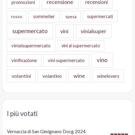
recensione
recensioni
promozioni
sommelier
supermercati
rosso
spesa
supermercato
vini
vinialsuper
vinialsupermercato
vini al supermercato
vino
vinificazione
vini supermercato
wine
volantini
volantino
winelovers
I più votati
Vernaccia di San Gimignano Docg 2024