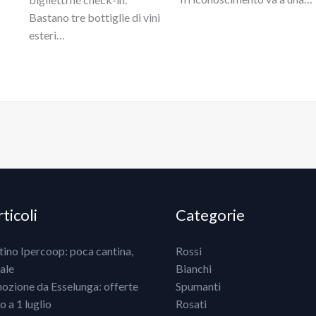
Bastano tre bottiglie di vini
esteri…
ticoli
Categorie
ntino Ipercoop: poca cantina,
Rossi
ale
Bianchi
mozione da Esselunga: offerte
Spumanti
 a 1 luglio
Rosati