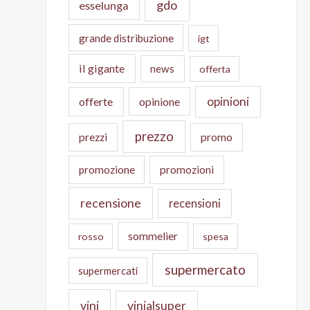
gdo
esselunga
grande distribuzione
igt
il gigante
news
offerta
opinioni
offerte
opinione
prezzo
prezzi
promo
promozione
promozioni
recensione
recensioni
sommelier
rosso
spesa
supermercato
supermercati
vini
vinialsuper