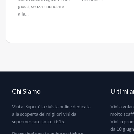
giusti, senza rinunciare
alla…
Chi Siamo
Ultimi ar
Vini al Super è la rivista online dedicata
Vini a vola
alla scoperta dei migliori vini da
molto scaff
supermercato sotto i €15.
Vini in pro
da 18 giugno
Recensioni oneste, guide pratiche e