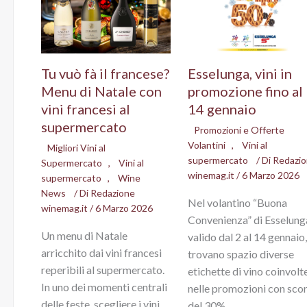
Tu vuò fà il francese?
Esselunga, vini in
Menu di Natale con
promozione fino al
vini francesi al
14 gennaio
supermercato
Promozioni e Offerte
Volantini
,
Vini al
Migliori Vini al
supermercato
/ Di
Redazi
Supermercato
,
Vini al
winemag.it
/
6 Marzo 2026
supermercato
,
Wine
News
/ Di
Redazione
Nel volantino “Buona
winemag.it
/
6 Marzo 2026
Convenienza” di Esselung
Un menu di Natale
valido dal 2 al 14 gennaio
arricchito dai vini francesi
trovano spazio diverse
reperibili al supermercato.
etichette di vino coinvolt
In uno dei momenti centrali
nelle promozioni con scon
delle feste, scegliere i vini
del 30%,…