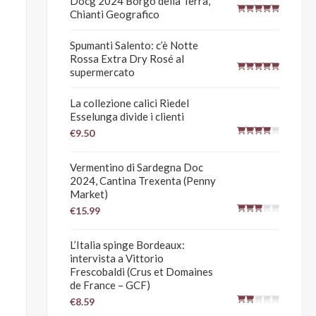
Docg 2024 Borgo della Terra,
Chianti Geografico
Spumanti Salento: c’è Notte
Rossa Extra Dry Rosé al
supermercato
La collezione calici Riedel
Esselunga divide i clienti
€9.50
Vermentino di Sardegna Doc
2024, Cantina Trexenta (Penny
Market)
€15.99
L’Italia spinge Bordeaux:
intervista a Vittorio
Frescobaldi (Crus et Domaines
de France – GCF)
€8.59