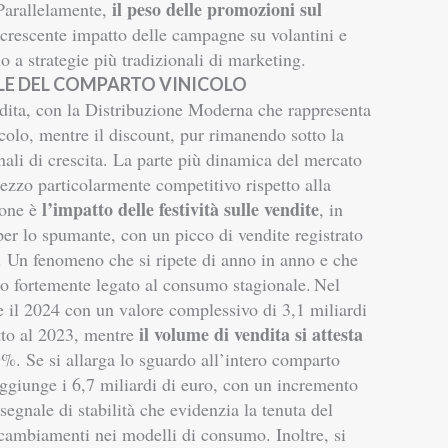
il peso delle promozioni sul
 Parallelamente,
crescente impatto delle campagne su volantini e
 a strategie più tradizionali di marketing.
ALE DEL COMPARTO VINICOLO
endita, con la Distribuzione Moderna che rappresenta
icolo, mentre il discount, pur rimanendo sotto la
ali di crescita. La parte più dinamica del mercato
rezzo particolarmente competitivo rispetto alla
l’impatto delle festività sulle vendite
ione è
, in
per lo spumante, con un picco di vendite registrato
. Un fenomeno che si ripete di anno in anno e che
o fortemente legato al consumo stagionale.
Nel
de il 2024 con un valore complessivo di 3,1 miliardi
il volume di vendita si attesta
etto al 2023, mentre
9%. Se si allarga lo sguardo all’intero comparto
raggiunge i 6,7 miliardi di euro, con un incremento
egnale di stabilità che evidenzia la tenuta del
i cambiamenti nei modelli di consumo.
Inoltre, si