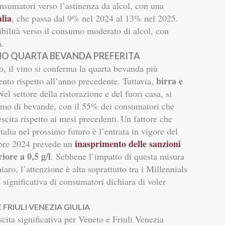
nsumatori verso l’astinenza da alcol, con una
lia
, che passa dal 9% nel 2024 al 13% nel 2025.
bilità verso il consumo moderato di alcol, con
a.
INO QUARTA BEVANDA PREFERITA
o, il vino si conferma la quarta bevanda più
birra e
ento rispetto all’anno precedente. Tuttavia,
Nel settore della ristorazione e del fuori casa, si
sumo di bevande, con il 55% dei consumatori che
escita rispetto ai mesi precedenti.
Un fattore che
talia nel prossimo futuro è l’entrata in vigore del
inasprimento delle sanzioni
mbre 2024 prevede un
iore a 0,5 g/l
. Sebbene l’impatto di questa misura
aro, l’attenzione è alta soprattutto tra i Millennials
 significativa di consumatori dichiara di voler
 FRIULI VENEZIA GIULIA
scita significativa per Veneto e Friuli Venezia