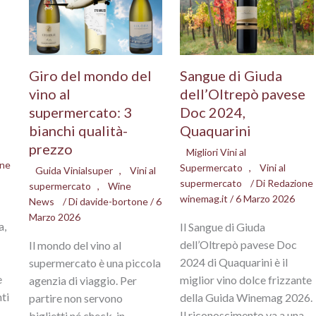
Giro del mondo del
Sangue di Giuda
vino al
dell’Oltrepò pavese
supermercato: 3
Doc 2024,
bianchi qualità-
Quaquarini
prezzo
Migliori Vini al
one
Supermercato
,
Vini al
Guida Vinialsuper
,
Vini al
supermercato
/ Di
Redazione
supermercato
,
Wine
winemag.it
/
6 Marzo 2026
News
/ Di
davide-bortone
/
6
Marzo 2026
a,
Il Sangue di Giuda
,
dell’Oltrepò pavese Doc
Il mondo del vino al
2024 di Quaquarini è il
supermercato è una piccola
e
miglior vino dolce frizzante
agenzia di viaggio. Per
ti
della Guida Winemag 2026.
partire non servono
Il riconoscimento va a una…
biglietti né check-in.