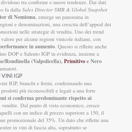
 dividono tra conferme e nuove tendenze. Dai dati
co fa dalla
Sales Director SMB & Global Snapshot
tor di Nomisma
, emerge un panorama in
regioni e denominazioni, una crescita dell’appeal dei
mozioni nelle strategie di vendita.
Uno dei trend
n valore per alcune regioni vinicole italiane, con
o performance in aumento
. Questo si riflette anche
tino DOP e Salento IGP in evidenza, insieme a
/Rondinella (Valpolicella),
Primitivo
e Nero
umatori.
VINI IGP
 vini IGP, bianchi e fermi, confermando una
prodotti più riconoscibili e legati a una forte
ermi si conferma predominante rispetto ai
e vendite.
Dal punto di vista economico, cresce
quelli con un indice di prezzo superiore a 150, il
ione promozionale del 35%. Un dato che riflette una
ire in vini di fascia alta, soprattutto se