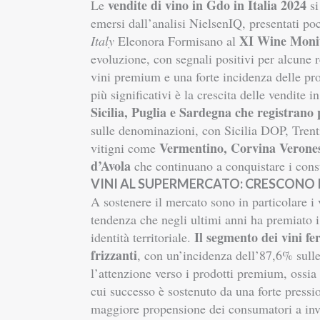
vendite di vino in Gdo in Italia 2024
Le
si
emersi dall’analisi NielsenIQ, presentati po
XI Wine Moni
Italy
Eleonora Formisano al
evoluzione, con segnali positivi per alcune 
vini premium e una forte incidenza delle pro
più significativi è la crescita delle vendite i
Sicilia, Puglia e Sardegna che registran
sulle denominazioni, con Sicilia DOP, Tren
Vermentino, Corvina Veronese
vitigni come
d’Avola
che continuano a conquistare i cons
VINI AL SUPERMERCATO: CRESCONO I 
A sostenere il mercato sono in particolare i
tendenza che negli ultimi anni ha premiato i 
Il segmento dei vini f
identità territoriale.
frizzanti
, con un’incidenza dell’87,6% sull
l’attenzione verso i prodotti premium, ossia 
cui successo è sostenuto da una forte press
maggiore propensione dei consumatori a invest