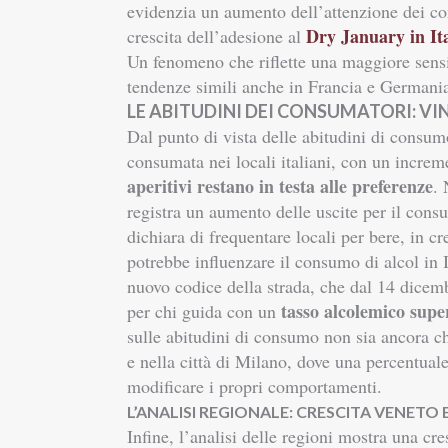
evidenzia un aumento dell’attenzione dei co
Dry January in Ita
crescita dell’adesione al
Un fenomeno che riflette una maggiore sensi
tendenze simili anche in Francia e Germani
LE ABITUDINI DEI CONSUMATORI: V
Dal punto di vista delle abitudini di consum
consumata nei locali italiani, con un increm
aperitivi restano in testa alle preferenze
. 
registra un aumento delle uscite per il con
dichiara di frequentare locali per bere, in cr
potrebbe influenzare il consumo di alcol in I
nuovo codice della strada, che dal 14 dice
tasso alcolemico super
per chi guida con un
sulle abitudini di consumo non sia ancora chi
e nella città di Milano, dove una percentuale
modificare i propri comportamenti.
L’ANALISI REGIONALE: CRESCITA VENETO E
Infine, l’analisi delle regioni mostra una cre