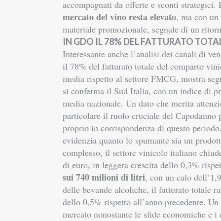
accompagnati da offerte e sconti strategici.
mercato del vino resta elevato
, ma con un 
materiale promozionale, segnale di un ritorno
IN GDO IL 78% DEL FATTURATO TOT
Interessante anche l’analisi dei canali di v
il 78% del fatturato totale del comparto vin
media rispetto al settore FMCG, mostra segn
si conferma il Sud Italia, con un indice di p
media nazionale.
Un dato che merita attenz
particolare il ruolo cruciale del Capodanno 
proprio in corrispondenza di questo periodo
evidenzia quanto lo spumante sia un prodott
complesso, il settore vinicolo italiano chiu
di euro, in leggera crescita dello 0,3% risp
sui 740 milioni di litri
, con un calo dell’1,
delle bevande alcoliche, il fatturato totale 
dello 0,5% rispetto all’anno precedente. Un s
mercato nonostante le sfide economiche e 