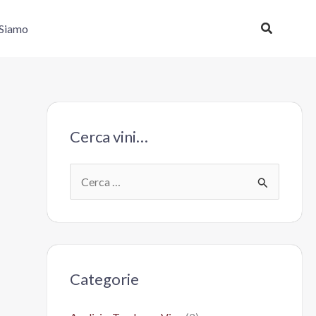
Cerca
 Siamo
Cerca vini…
C
e
r
c
a
Categorie
: