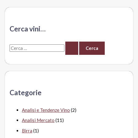
Cerca vini…
C
e
r
c
a
Categorie
:
Analisi e Tendenze Vino
(2)
Analisi Mercato
(11)
Birra
(1)