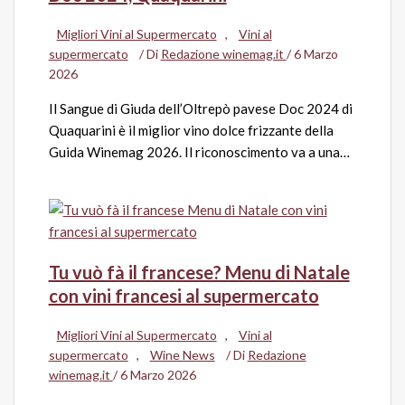
Migliori Vini al Supermercato
,
Vini al
supermercato
/ Di
Redazione winemag.it
/
6 Marzo
2026
Il Sangue di Giuda dell’Oltrepò pavese Doc 2024 di
Quaquarini è il miglior vino dolce frizzante della
Guida Winemag 2026. Il riconoscimento va a una…
Tu vuò fà il francese? Menu di Natale
con vini francesi al supermercato
Migliori Vini al Supermercato
,
Vini al
supermercato
,
Wine News
/ Di
Redazione
winemag.it
/
6 Marzo 2026