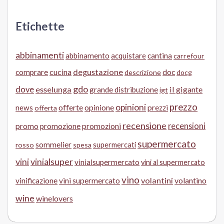
Etichette
abbinamenti
abbinamento
acquistare
cantina
carrefour
cucina
degustazione
doc
comprare
descrizione
docg
gdo
dove
esselunga
il gigante
grande distribuzione
igt
prezzo
opinioni
offerte
opinione
news
prezzi
offerta
recensione
recensioni
promo
promozione
promozioni
supermercato
sommelier
supermercati
rosso
spesa
vini
vinialsuper
vinialsupermercato
vini al supermercato
vino
volantini
volantino
vinificazione
vini supermercato
wine
winelovers