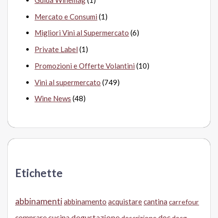
Mercato e Consumi
(1)
Migliori Vini al Supermercato
(6)
Private Label
(1)
Promozioni e Offerte Volantini
(10)
Vini al supermercato
(749)
Wine News
(48)
Etichette
abbinamenti
abbinamento
acquistare
cantina
carrefour
cucina
degustazione
doc
comprare
descrizione
docg