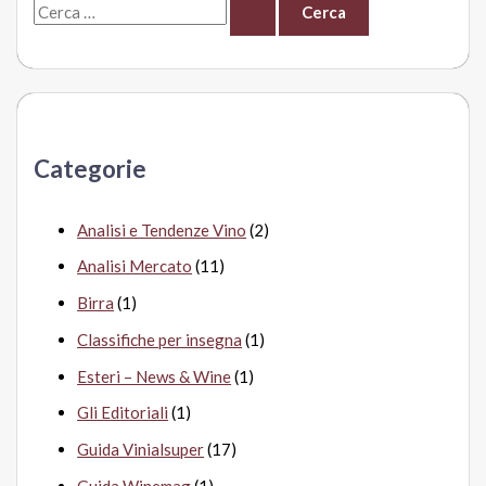
C
e
r
c
a
Categorie
:
Analisi e Tendenze Vino
(2)
Analisi Mercato
(11)
Birra
(1)
Classifiche per insegna
(1)
Esteri – News & Wine
(1)
Gli Editoriali
(1)
Guida Vinialsuper
(17)
Guida Winemag
(1)