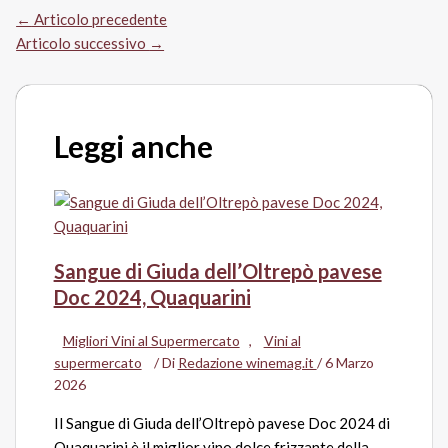
←
Articolo precedente
Articolo successivo
→
Leggi anche
Sangue di Giuda dell’Oltrepò pavese
Doc 2024, Quaquarini
Migliori Vini al Supermercato
,
Vini al
supermercato
/ Di
Redazione winemag.it
/
6 Marzo
2026
Il Sangue di Giuda dell’Oltrepò pavese Doc 2024 di
Quaquarini è il miglior vino dolce frizzante della