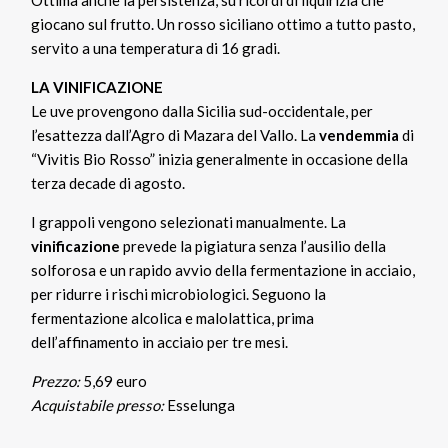
Ottima anche la persistenza, su ricordi di liquirizia che
giocano sul frutto. Un rosso siciliano ottimo a tutto pasto,
servito a una temperatura di 16 gradi.
LA VINIFICAZIONE
Le uve provengono dalla Sicilia sud-occidentale, per
l’esattezza dall’Agro di Mazara del Vallo. La
vendemmia
di
“Vivitis Bio Rosso” inizia generalmente in occasione della
terza decade di agosto.
I grappoli vengono selezionati manualmente. La
vinificazione
prevede la pigiatura senza l’ausilio della
solforosa e un rapido avvio della fermentazione in acciaio,
per ridurre i rischi microbiologici. Seguono la
fermentazione alcolica e malolattica, prima
dell’affinamento in acciaio per tre mesi.
Prezzo:
5,69 euro
Acquistabile presso:
Esselunga