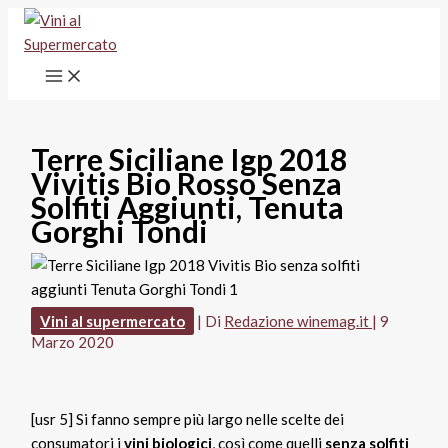
Vai
al
contenuto
Terre Siciliane Igp 2018
Vivitis Bio Rosso Senza
Solfiti Aggiunti, Tenuta
Gorghi Tondi
Vini al supermercato
| Di
Redazione winemag.it
|
9
Marzo 2020
[usr 5] Si fanno sempre più largo nelle scelte dei
consumatori i
vini biologici
, così come quelli
senza solfiti