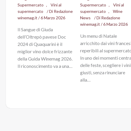
Supermercato
,
Vini al
Supermercato
,
Vini al
supermercato
/ Di
Redazione
supermercato
,
Wine
winemag.it
/
6 Marzo 2026
News
/ Di
Redazione
winemag.it
/
6 Marzo 2026
Il Sangue di Giuda
Un menu di Natale
dell’Oltrepò pavese Doc
arricchito dai vini frances
2024 di Quaquarini è il
reperibili al supermercato
miglior vino dolce frizzante
In uno dei momenti centra
della Guida Winemag 2026.
delle feste, scegliere i vini
Il riconoscimento va a una…
giusti, senza rinunciare
alla…