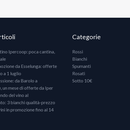
ticoli
Categorie
ntino Ipercoop: poca cantina,
Rossi
ale
Bianchi
mozione da Esselunga: offerte
Spumanti
 a 1 luglio
Rosati
ssione: da Barolo a
Sotto 10€
un mese di offerte da Iper
ndo del vino al
o: 3 bianchi qualità-prezzo
vini in promozione fino al 14