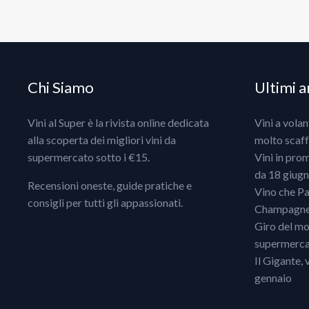
Chi Siamo
Ultimi ar
Vini al Super è la rivista online dedicata
Vini a vola
alla scoperta dei migliori vini da
molto scaff
supermercato sotto i €15.
Vini in pro
da 18 giugno
Recensioni oneste, guide pratiche e
Vino che Pa
consigli per tutti gli appassionati.
Champagne, 
Giro del mo
supermercat
Il Gigante, 
gennaio