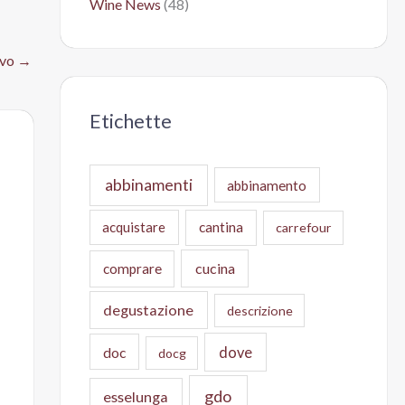
Wine News
(48)
ivo
→
Etichette
abbinamenti
abbinamento
acquistare
cantina
carrefour
cucina
comprare
degustazione
descrizione
doc
dove
docg
gdo
esselunga