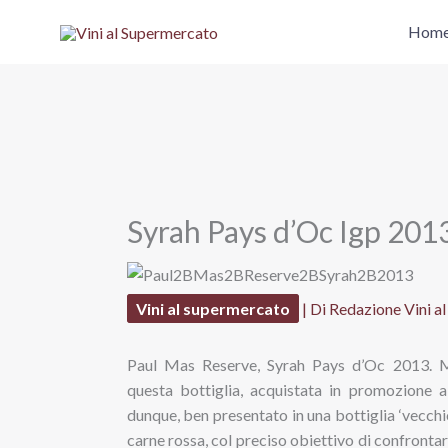
Vai
Hom
al
contenuto
Syrah Pays d’Oc Igp 201
Vini al supermercato
| Di
Redazione Vini a
Paul Mas Reserve, Syrah Pays d’Oc 2013. Mi
questa bottiglia, acquistata in promozione 
dunque, ben presentato in una bottiglia ‘vecchio
carne rossa, col preciso obiettivo di confronta