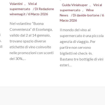
Volantini
,
Vini al
Guida Vinialsuper
,
Vini al
supermercato
/ Di
Redazione
supermercato
,
Wine
winemag.it
/
6 Marzo 2026
News
/ Di
davide-bortone
/
6
Marzo 2026
Nel volantino “Buona
Convenienza” di Esselunga,
Il mondo del vino al
i
valido dal 2 al 14 gennaio,
supermercato è una piccola
.
trovano spazio diverse
agenzia di viaggio. Per
li
etichette di vino coinvolte
partire non servono
nelle promozioni con sconti
biglietti né check-in.
del 30%,…
Bastano tre bottiglie di vini
esteri…