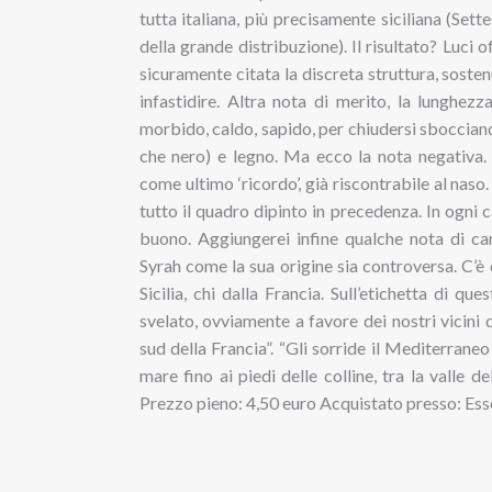
tutta italiana, più precisamente siciliana (Sette
della grande distribuzione). Il risultato? Luci
sicuramente citata la discreta struttura, soste
infastidire. Altra nota di merito, la lunghez
morbido, caldo, sapido, per chiudersi sbocciando
che nero) e legno. Ma ecco la nota negativa. 
come ultimo ‘ricordo’, già riscontrabile al nas
tutto il quadro dipinto in precedenza. In ogni
buono. Aggiungerei infine qualche nota di car
Syrah come la sua origine sia controversa. C’è c
Sicilia, chi dalla Francia. Sull’etichetta di q
svelato, ovviamente a favore dei nostri vicini 
sud della Francia”. “Gli sorride il Mediterraneo
mare fino ai piedi delle colline, tra la valle d
Prezzo pieno: 4,50 euro Acquistato presso: Es