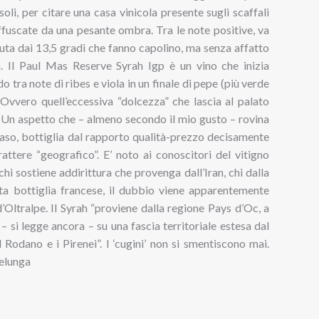
soli, per citare una casa vinicola presente sugli scaffali
 offuscate da una pesante ombra. Tra le note positive, va
nuta dai 13,5 gradi che fanno capolino, ma senza affatto
za. Il Paul Mas Reserve Syrah Igp è un vino che inizia
 tra note di ribes e viola in un finale di pepe (più verde
Ovvero quell’eccessiva “dolcezza” che lascia al palato
o. Un aspetto che – almeno secondo il mio gusto – rovina
 caso, bottiglia dal rapporto qualità-prezzo decisamente
attere “geografico”. E’ noto ai conoscitori del vitigno
hi sostiene addirittura che provenga dall’Iran, chi dalla
uesta bottiglia francese, il dubbio viene apparentemente
d’Oltralpe. Il Syrah “proviene dalla regione Pays d’Oc, a
 – si legge ancora – su una fascia territoriale estesa dal
el Rodano e i Pirenei”. I ‘cugini’ non si smentiscono mai.
selunga