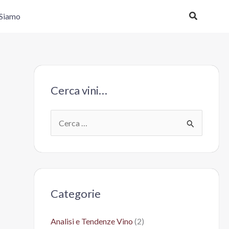
Cerca
 Siamo
Cerca vini…
C
e
r
c
a
Categorie
:
Analisi e Tendenze Vino
(2)