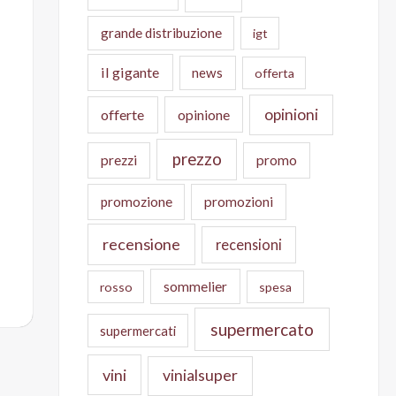
grande distribuzione
igt
il gigante
news
offerta
opinioni
offerte
opinione
prezzo
prezzi
promo
promozione
promozioni
recensione
recensioni
sommelier
rosso
spesa
supermercato
supermercati
vini
vinialsuper