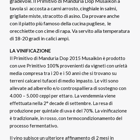
gradevole. Il Primitivo di Manduria Dop Musaikòn a
tavola si accosta a carni arrosto, cinghiale in salmì,
grigliate miste, stracotto di asino. Da provare anche
con il piatto più famoso della cucina pugliese, le
orecchiette con cime di rapa. Va servito alla temperatura
di 18-20 gradi in calici ampi.
LA VINIFICAZIONE
Il Primitivo di Manduria Dop 2015 Musaikòn è prodotto
con uve Primitivo 100% provenienti da vigneti con un’età
media compresa tra i 20 e i 50 anni che si trovano su
terreni calcarei tufacei di medio impasto. Le viti sono
allevate ad alberello e/o controspalliera di sostegno con
4.000 – 5.000 ceppi per ettaro. La vendemmia viene
effettuata nella 2° decade di settembre. La resa di
produzione per quintale di uva è del 70%. La vinificazione
è tradizionale, in rosso, con termocondizionamento del
processo fermentativo.
Il vino subisce un ulteriore affinamento di 2 mesi in