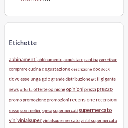
Etichette
abbinamenti
abbinamento
acquistare
cantina
carrefour
cucina
degustazione
doc
comprare
descrizione
docg
gdo
dove
esselunga
il gigante
grande distribuzione
igt
prezzo
opinioni
offerte
opinione
news
prezzi
offerta
recensione
recensioni
promo
promozione
promozioni
supermercato
sommelier
supermercati
rosso
spesa
vini
vinialsuper
vinialsupermercato
vini al supermercato