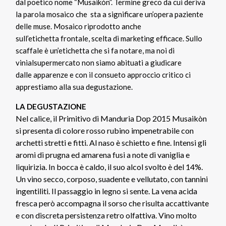
dal poetico nome “Musaikòn”. Termine greco da cui deriva
la parola mosaico che sta a significare un’opera paziente
delle muse. Mosaico riprodotto anche
sull’etichetta frontale, scelta di marketing efficace. Sullo
scaffale è un’etichetta che si fa notare, ma noi di
vinialsupermercato non siamo abituati a giudicare
dalle apparenze e con il consueto approccio critico ci
apprestiamo alla sua degustazione.
LA DEGUSTAZIONE
Nel calice, il Primitivo di Manduria Dop 2015 Musaikòn
si presenta di colore rosso rubino impenetrabile con
archetti stretti e fitti. Al naso è schietto e fine. Intensi gli
aromi di prugna ed amarena fusi a note di vaniglia e
liquirizia. In bocca è caldo, il suo alcol svolto è del 14%.
Un vino secco, corposo, suadente e vellutato, con tannini
ingentiliti. Il passaggio in legno si sente. La vena acida
fresca però accompagna il sorso che risulta accattivante
e con discreta persistenza retro olfattiva. Vino molto