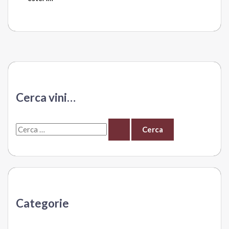
Cerca vini…
C
e
r
c
a
Categorie
: