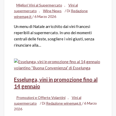
Migliori Vini al Supermercato
,
Vini al
supermercato
,
Wine News
/ Di
Redazione
winemag.it
/
6 Marzo 2026
Un menu di Natale arricchito dai vini francesi
reperibili al supermercato. In uno dei momenti
centrali delle feste, scegliere i vini giusti, senza
rinunciare alla…
Esselunga, vini in promozione fino al
14 gennaio
Promozioni e Offerte Volantini
,
Vini al
supermercato
/ Di
Redazione winemag.it
/
6 Marzo
2026