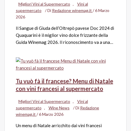
Migliori Vini al Supermercato
,
Vini al
supermercato
/ Di
Redazione winemag.it
/
6 Marzo
2026
Il Sangue di Giuda dell’Oltrepò pavese Doc 2024 di
Quaquarini è il miglior vino dolce frizzante della
Guida Winemag 2026. Il riconoscimento va a una…
Tu vuò fà il francese? Menu di Natale
con vini francesi al supermercato
Migliori Vini al Supermercato
,
Vini al
supermercato
,
Wine News
/ Di
Redazione
winemag.it
/
6 Marzo 2026
Un menu di Natale arricchito dai vini francesi