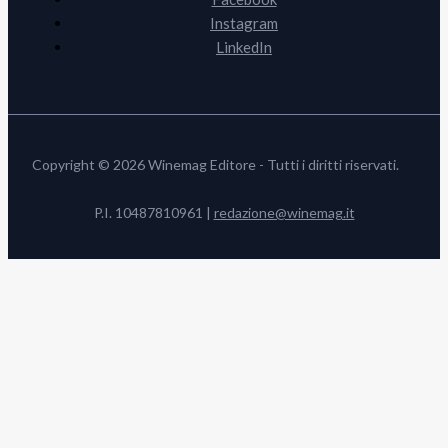
Instagram
LinkedIn
Copyright © 2026 Winemag Editore - Tutti i diritti riservati.
P.I. 10487810961 |
redazione@winemag.it