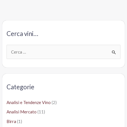
Cerca vini…
C
e
r
c
a
Categorie
:
Analisi e Tendenze Vino
(2)
Analisi Mercato
(11)
Birra
(1)