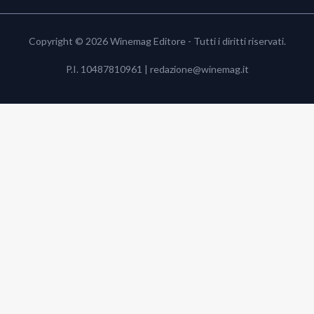
Copyright © 2026 Winemag Editore - Tutti i diritti riservati.
P.I. 10487810961 |
redazione@winemag.it