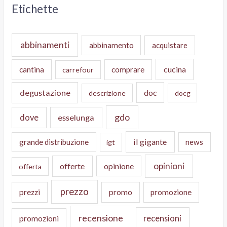
Etichette
abbinamenti
abbinamento
acquistare
cucina
cantina
comprare
carrefour
degustazione
doc
descrizione
docg
gdo
dove
esselunga
il gigante
grande distribuzione
news
igt
opinioni
offerte
opinione
offerta
prezzo
prezzi
promo
promozione
recensione
recensioni
promozioni