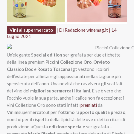
Vini al supermercato
| Di
Redazione winemag.it
|
14
Luglio 2021
Un’elegante S
pecial edition
serigrafata per due etichette
della linea premium
Piccini Collezione Oro
.
Orvieto
Classico Doc
e
Rosato Toscana Igt
vestono i colori
dell’estate per allietare gli appassionati nella stagione più
spensierata dell’anno. Una novità che ravviverà gli scaffali
del vino dei
migliori supermercati italiani
. E se è vero che
l’occhio vuole la sua parte, anche il calice non fa eccezione: i
vini Collezione Oro sono stati infatti
premiati
da
Vinialsupermercato.it per l’
ottimo rapporto qualità prezzo
,
nonché per il rispetto della tipicità delle uve e dei territori di
produzione. «Questa
edizione speciale
serigrafata –
commenta
Mario Piccini
, amministratore delegato di Piccini