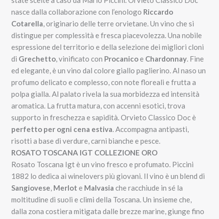
state scelte a caso da Mario Piccini. Orvieto Classico Doc
nasce dalla collaborazione con l’enologo
Riccardo
Cotarella
, originario delle terre orvietane. Un vino che si
distingue per complessità e fresca piacevolezza. Una nobile
espressione del territorio e della selezione dei migliori cloni
di
Grechetto
, vinificato con
Procanico
e
Chardonnay
. Fine
ed elegante, è un vino dal colore giallo paglierino. Al naso un
profumo delicato e complesso, con note floreali e frutta a
polpa gialla. Al palato rivela la sua morbidezza ed intensità
aromatica. La frutta matura, con accenni esotici, trova
supporto in freschezza e sapidità. Orvieto Classico Doc è
perfetto per ogni cena estiva
. Accompagna antipasti,
risotti a base di verdure, carni bianche e pesce.
ROSATO TOSCANA IGT COLLEZIONE ORO
Rosato Toscana Igt è un vino fresco e profumato. Piccini
1882 lo dedica ai winelovers più giovani. Il vino è un blend di
Sangiovese
,
Merlot
e
Malvasia
che racchiude in sé la
moltitudine di suoli e climi della Toscana. Un insieme che,
dalla zona costiera mitigata dalle brezze marine, giunge fino