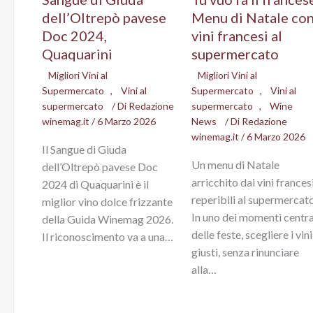
dell’Oltrepò pavese
Menu di Natale co
Doc 2024,
vini francesi al
Quaquarini
supermercato
Migliori Vini al
Migliori Vini al
Supermercato
,
Vini al
Supermercato
,
Vini al
supermercato
/ Di
Redazione
supermercato
,
Wine
winemag.it
/
6 Marzo 2026
News
/ Di
Redazione
winemag.it
/
6 Marzo 2026
Il Sangue di Giuda
Un menu di Natale
dell’Oltrepò pavese Doc
arricchito dai vini frances
2024 di Quaquarini è il
reperibili al supermercato
miglior vino dolce frizzante
In uno dei momenti centra
della Guida Winemag 2026.
delle feste, scegliere i vini
Il riconoscimento va a una…
giusti, senza rinunciare
alla…