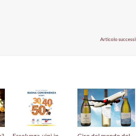
Articolo success
e?
Esselunga, vini in
Giro del mondo del