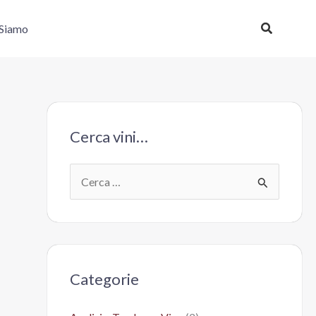
Cerca
 Siamo
Cerca vini…
C
e
r
c
a
Categorie
: