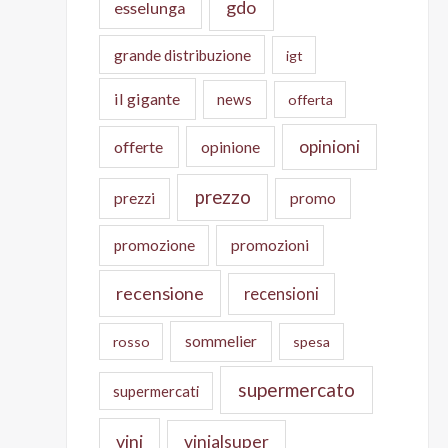
gdo
esselunga
grande distribuzione
igt
il gigante
news
offerta
opinioni
offerte
opinione
prezzo
prezzi
promo
promozione
promozioni
recensione
recensioni
sommelier
rosso
spesa
supermercato
supermercati
vini
vinialsuper