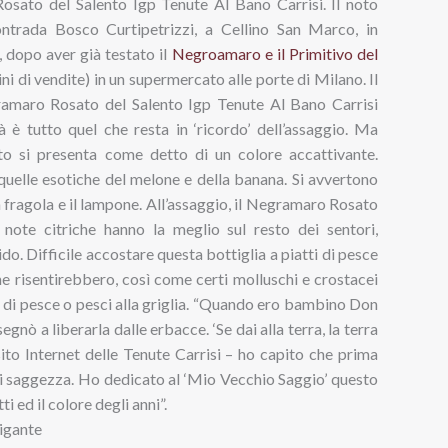
osato del Salento Igp Tenute Al Bano Carrisi. Il noto
ontrada Bosco Curtipetrizzi, a Cellino San Marco, in
o, dopo aver già testato il
Negroamaro e il Primitivo del
i di vendite) in un supermercato alle porte di Milano. Il
gramaro Rosato del Salento Igp Tenute Al Bano Carrisi
à è tutto quel che resta in ‘ricordo’ dell’assaggio. Ma
to si presenta come detto di un colore accattivante.
quelle esotiche del melone e della banana. Si avvertono
 fragola e il lampone. All’assaggio, il Negramaro Rosato
 note citriche hanno la meglio sul resto dei sentori,
do. Difficile accostare questa bottiglia a piatti di pesce
 ne risentirebbero, così come certi molluschi e crostacei
i di pesce o pesci alla griglia. “Quando ero bambino Don
gnò a liberarla dalle erbacce. ‘Se dai alla terra, la terra
 sito Internet delle Tenute Carrisi – ho capito che prima
 di saggezza. Ho dedicato al ‘Mio Vecchio Saggio’ questo
ti ed il colore degli anni”.
Gigante