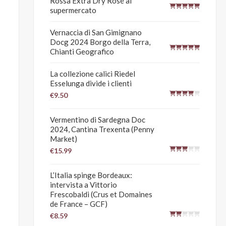
Rossa Extra Dry Rosé al
supermercato
Vernaccia di San Gimignano
Docg 2024 Borgo della Terra,
Chianti Geografico
La collezione calici Riedel
Esselunga divide i clienti
€9.50
Vermentino di Sardegna Doc
2024, Cantina Trexenta (Penny
Market)
€15.99
L’Italia spinge Bordeaux:
intervista a Vittorio
Frescobaldi (Crus et Domaines
de France – GCF)
€8.59