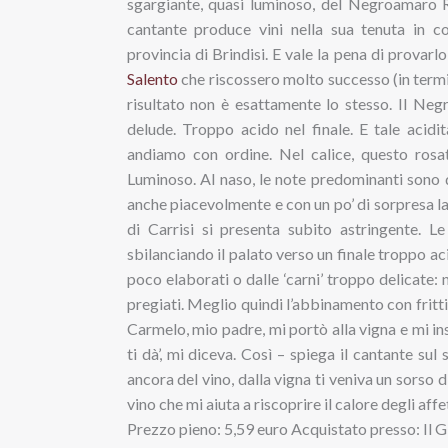
sgargiante, quasi luminoso, del Negroamaro R
cantante produce vini nella sua tenuta in c
provincia di Brindisi. E vale la pena di provarl
Salento
che riscossero molto successo (in termin
risultato non è esattamente lo stesso. Il Ne
delude. Troppo acido nel finale. E tale acidit
andiamo con ordine. Nel calice, questo rosa
Luminoso. Al naso, le note predominanti sono 
anche piacevolmente e con un po’ di sorpresa la
di Carrisi si presenta subito astringente. Le
sbilanciando il palato verso un finale troppo aci
poco elaborati o dalle ‘carni’ troppo delicate:
pregiati. Meglio quindi l’abbinamento con fritt
Carmelo, mio padre, mi portò alla vigna e mi inse
ti dà’, mi diceva. Così – spiega il cantante sul
ancora del vino, dalla vigna ti veniva un sorso
vino che mi aiuta a riscoprire il calore degli affet
Prezzo pieno: 5,59 euro Acquistato presso: Il 