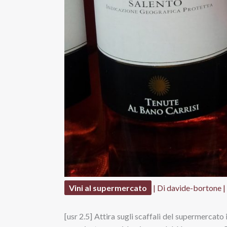
Vini al supermercato
| Di
davide-bortone
|
[usr 2.5] Attira sugli scaffali del supermercato 