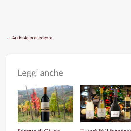
←
Articolo precedente
Leggi anche
Sangue di Giuda
Tu vuò fà il frances