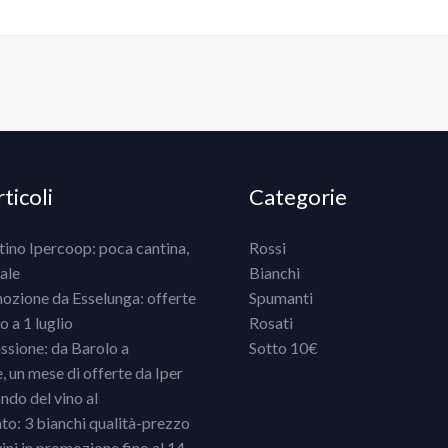
ticoli
Categorie
ntino Ipercoop: poca cantina,
Rossi
ale
Bianchi
mozione da Esselunga: offerte
Spumanti
 a 1 luglio
Rosati
ssione: da Barolo a
Sotto 10€
un mese di offerte da Iper
ndo del vino al
o: 3 bianchi qualità-prezzo
vini in promozione fino al 14