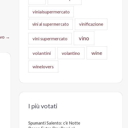
vinialsupermercato
vinificazione
vini al supermercato
ivo
→
vino
vini supermercato
wine
volantini
volantino
winelovers
I più votati
Spumanti Salento: c’è Notte