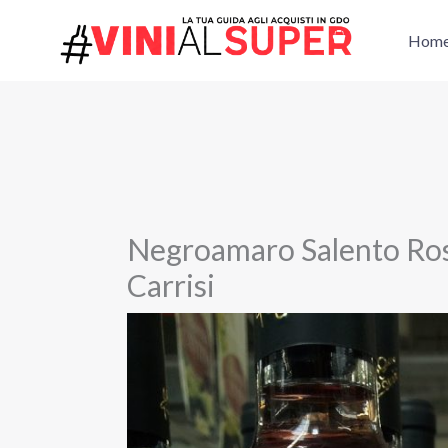
Vai
al
Hom
contenuto
Negroamaro Salento Ros
Carrisi