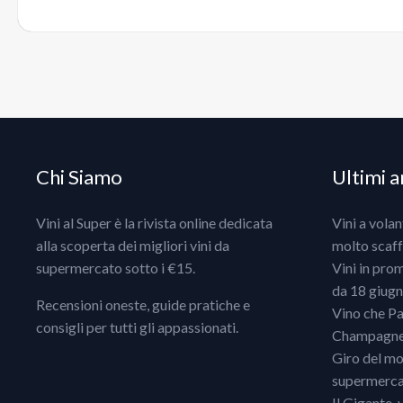
Chi Siamo
Ultimi ar
Vini al Super è la rivista online dedicata
Vini a vola
alla scoperta dei migliori vini da
molto scaff
supermercato sotto i €15.
Vini in pro
da 18 giugno
Recensioni oneste, guide pratiche e
Vino che Pa
consigli per tutti gli appassionati.
Champagne, 
Giro del mo
supermercat
Il Gigante, 