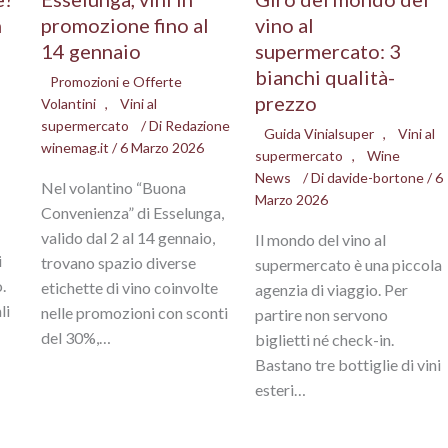
n
promozione fino al
vino al
14 gennaio
supermercato: 3
bianchi qualità-
Promozioni e Offerte
prezzo
Volantini
,
Vini al
supermercato
/ Di
Redazione
Guida Vinialsuper
,
Vini al
winemag.it
/
6 Marzo 2026
supermercato
,
Wine
News
/ Di
davide-bortone
/
6
Nel volantino “Buona
Marzo 2026
Convenienza” di Esselunga,
valido dal 2 al 14 gennaio,
Il mondo del vino al
i
trovano spazio diverse
supermercato è una piccola
.
etichette di vino coinvolte
agenzia di viaggio. Per
li
nelle promozioni con sconti
partire non servono
del 30%,…
biglietti né check-in.
Bastano tre bottiglie di vini
esteri…