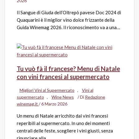
2026
Il Sangue di Giuda dell’Oltrepò pavese Doc 2024 di
Quaquarini è il miglior vino dolce frizzante della
Guida Winemag 2026. Il riconoscimento va a una…
Tu vuò fà il francese? Menu di Natale
con vini francesi al supermercato
Migliori Vini al Supermercato
,
Vini al
supermercato
,
Wine News
/ Di
Redazione
winemag.it
/
6 Marzo 2026
Un menu di Natale arricchito dai vini francesi
reperibili al supermercato. In uno dei momenti
centrali delle feste, scegliere i vini giusti, senza
rinunciare alla…