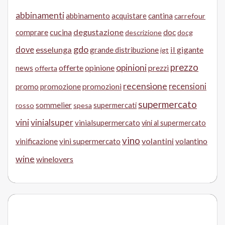
abbinamenti
abbinamento
acquistare
cantina
carrefour
cucina
degustazione
doc
comprare
descrizione
docg
gdo
dove
esselunga
il gigante
grande distribuzione
igt
prezzo
opinioni
offerte
opinione
news
prezzi
offerta
recensione
recensioni
promo
promozione
promozioni
supermercato
sommelier
supermercati
rosso
spesa
vini
vinialsuper
vinialsupermercato
vini al supermercato
vino
volantini
volantino
vinificazione
vini supermercato
wine
winelovers