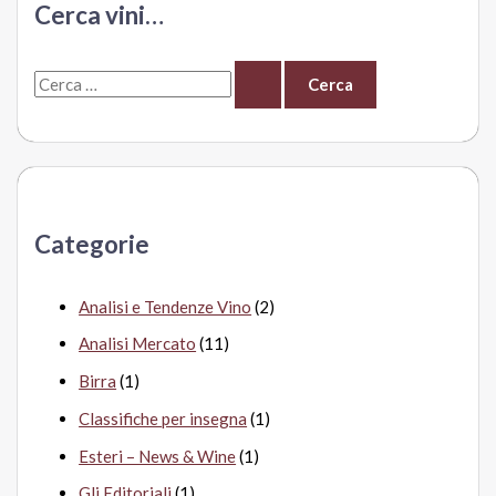
Cerca vini…
C
e
r
c
a
Categorie
:
Analisi e Tendenze Vino
(2)
Analisi Mercato
(11)
Birra
(1)
Classifiche per insegna
(1)
Esteri – News & Wine
(1)
Gli Editoriali
(1)