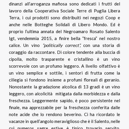
dinanzi all’arroganza mafiosa sono dedicati i frutti del
lavoro della Cooperativa Sociale Terre di Puglia Libera
Terra, i cui prodotti sono distribuiti nei negozi Coop e
anche nelle Botteghe Solidali di Libero Mondo. Ed è
proprio l’ultima annata del Negroamaro Rosato Salento
Igt, vendemmia 2015, a finire bella ”fresca” nel nostro
calice. Un vino
”politically correct”,
con una storia di
coraggio da raccontare
.
Di colore tendente alla buccia di
cipolla, molto trasparente e cristallino è un vino
scorrevole con un profumo leggero. A livello olfattivo è
un vino semplice e sottile, i sentori di frutta come la
ciliegia si fondono insieme a profumi floreali di geranio.
Nonostante la gradazione alcolica di 13 gradi è un vino
leggero, con alcolicità mitigata dalla morbidezza e dalla
freschezza. Leggermente sapido, è poco persistente nel
finale, ma apprezzabile per la freschezza conferita dalle
note acide che lo rendono beverino. Ci ha ricordato le
vacanze in quell’angolo meraviglioso che è il Salento, nelle
cui numeros sagre estive è tipico trovarlo servito.