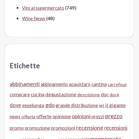
Vini al supermercato
(749)
Wine News
(48)
Etichette
abbinamenti
abbinamento
acquistare
cantina
carrefour
cucina
degustazione
doc
comprare
descrizione
docg
gdo
dove
esselunga
il gigante
grande distribuzione
igt
prezzo
opinioni
offerte
opinione
news
prezzi
offerta
recensione
recensioni
promo
promozione
promozioni
supermercato