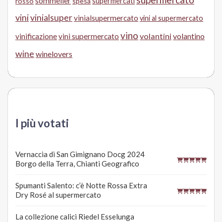
sommelier
supermercati
rosso
spesa
vini
vinialsuper
vinialsupermercato
vini al supermercato
vino
volantini
volantino
vinificazione
vini supermercato
wine
winelovers
I più votati
Vernaccia di San Gimignano Docg 2024
Borgo della Terra, Chianti Geografico
Spumanti Salento: c’è Notte Rossa Extra
Dry Rosé al supermercato
La collezione calici Riedel Esselunga