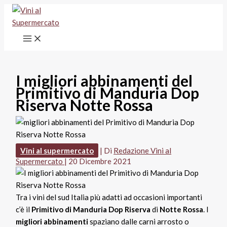
Vai
al
contenuto
I migliori abbinamenti del
Primitivo di Manduria Dop
Riserva Notte Rossa
Vini al supermercato
| Di
Redazione Vini al
Supermercato
|
20 Dicembre 2021
Tra i vini del sud Italia più adatti ad occasioni importanti
c’è il
Primitivo di Manduria Dop Riserva
di
Notte Rossa
. I
migliori abbinamenti
spaziano dalle carni arrosto o