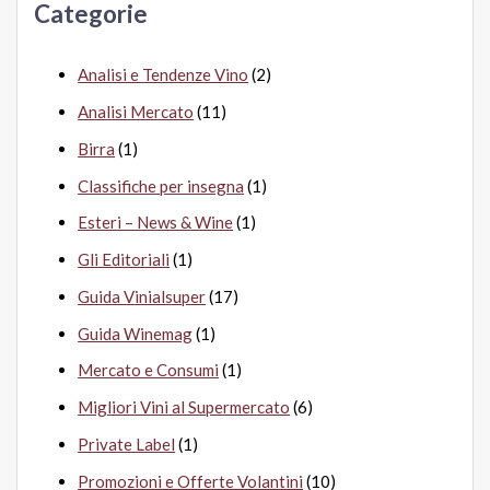
Categorie
:
Analisi e Tendenze Vino
(2)
Analisi Mercato
(11)
Birra
(1)
Classifiche per insegna
(1)
Esteri – News & Wine
(1)
Gli Editoriali
(1)
Guida Vinialsuper
(17)
Guida Winemag
(1)
Mercato e Consumi
(1)
Migliori Vini al Supermercato
(6)
Private Label
(1)
Promozioni e Offerte Volantini
(10)