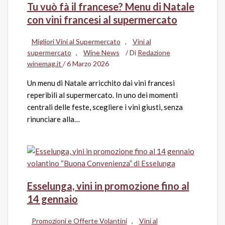
Tu vuò fà il francese? Menu di Natale
con vini francesi al supermercato
Migliori Vini al Supermercato
,
Vini al
supermercato
,
Wine News
/ Di
Redazione
winemag.it
/
6 Marzo 2026
Un menu di Natale arricchito dai vini francesi
reperibili al supermercato. In uno dei momenti
centrali delle feste, scegliere i vini giusti, senza
rinunciare alla…
Esselunga, vini in promozione fino al
14 gennaio
Promozioni e Offerte Volantini
,
Vini al