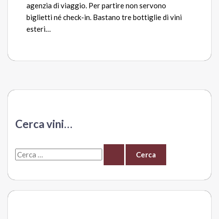
agenzia di viaggio. Per partire non servono
biglietti né check-in. Bastano tre bottiglie di vini
esteri…
Cerca vini…
C
e
r
c
a