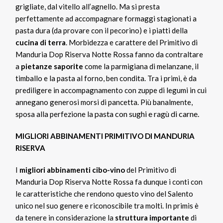
grigliate, dal vitello all’agnello. Ma si presta
perfettamente ad accompagnare formaggi stagionati a
pasta dura (da provare con il pecorino) e i piatti della
cucina di terra
. Morbidezza e carattere del Primitivo di
Manduria Dop Riserva Notte Rossa fanno da contraltare
a
pietanze saporite
come la parmigiana di melanzane, il
timballo e la pasta al forno, ben condita. Tra i primi, è da
prediligere in accompagnamento con zuppe di legumi in cui
annegano generosi morsi di pancetta. Più banalmente,
pasta con sughi e ragù di carne.
sposa alla perfezione la
MIGLIORI ABBINAMENTI PRIMITIVO DI MANDURIA
RISERVA
I
migliori abbinamenti cibo-vino
del Primitivo di
Manduria Dop Riserva Notte Rossa fa dunque i conti con
le caratteristiche che rendono questo vino del Salento
unico nel suo genere e riconoscibile tra molti. In primis è
da tenere in considerazione la
struttura importante
di