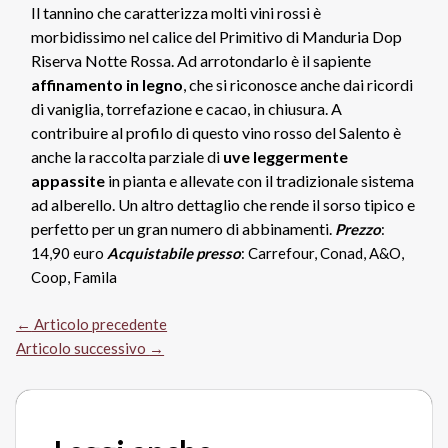
Il tannino che caratterizza molti vini rossi è
morbidissimo nel calice del Primitivo di Manduria Dop
Riserva Notte Rossa.
Ad arrotondarlo è il sapiente
affinamento in legno
, che si riconosce anche dai r
icordi
di vaniglia, torrefazione e cacao, in chiusura.
A
contribuire al profilo di questo vino rosso del Salento è
anche la raccolta parziale di
uve leggermente
appassite
in pianta e allevate con il tradizionale sistema
ad alberello. Un altro dettaglio che rende il sorso tipico e
perfetto per un gran numero di abbinamenti.
Prezzo
:
14,90 euro
Acquistabile presso
: Carrefour, Conad, A&O,
Coop, Famila
←
Articolo precedente
Articolo successivo
→