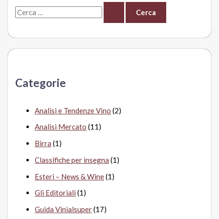
C
e
r
c
a
Categorie
:
Analisi e Tendenze Vino
(2)
Analisi Mercato
(11)
Birra
(1)
Classifiche per insegna
(1)
Esteri – News & Wine
(1)
Gli Editoriali
(1)
Guida Vinialsuper
(17)