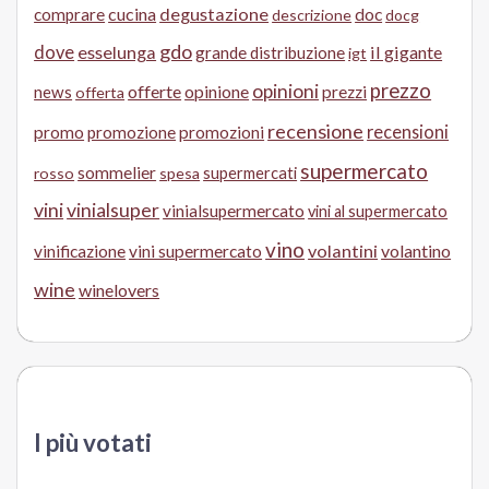
cucina
degustazione
doc
comprare
descrizione
docg
gdo
dove
esselunga
il gigante
grande distribuzione
igt
prezzo
opinioni
offerte
opinione
news
prezzi
offerta
recensione
recensioni
promo
promozione
promozioni
supermercato
sommelier
supermercati
rosso
spesa
vini
vinialsuper
vinialsupermercato
vini al supermercato
vino
volantini
volantino
vinificazione
vini supermercato
wine
winelovers
I più votati