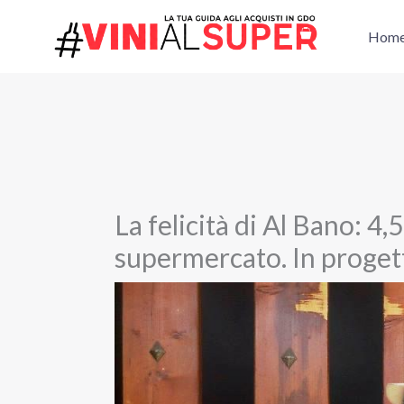
Vai
al
Hom
contenuto
La felicità di Al Bano: 4,5
supermercato. In proget