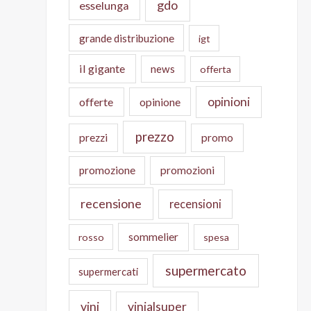
gdo
esselunga
grande distribuzione
igt
il gigante
news
offerta
opinioni
offerte
opinione
prezzo
prezzi
promo
promozione
promozioni
recensione
recensioni
sommelier
rosso
spesa
supermercato
supermercati
vini
vinialsuper