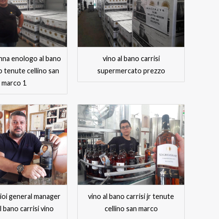
nna enologo al bano
vino al bano carrisi
no tenute cellino san
supermercato prezzo
marco 1
ioi general manager
vino al bano carrisi jr tenute
l bano carrisi vino
cellino san marco