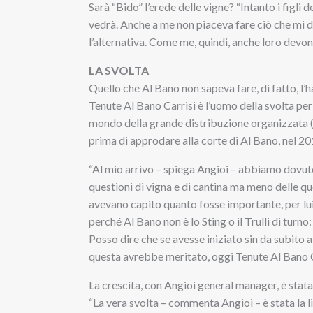
Sarà “Bido” l’erede delle vigne? “Intanto i figli
vedrà. Anche a me non piaceva fare ciò che mi 
l’alternativa. Come me, quindi, anche loro devon
LA SVOLTA
Quello che Al Bano non sapeva fare, di fatto, l’h
Tenute Al Bano Carrisi è l’uomo della svolta per 
mondo della grande distribuzione organizzata (
prima di approdare alla corte di Al Bano, nel 20
“Al mio arrivo – spiega Angioi – abbiamo dovuto
questioni di vigna e di cantina ma meno delle qu
avevano capito quanto fosse importante, per lui,
perché Al Bano non è lo Sting o il Trulli di turn
Posso dire che se avesse iniziato sin da subit
questa avrebbe meritato, oggi Tenute Al Bano Car
La crescita, con Angioi general manager, è stata e
“La vera svolta – commenta Angioi – è stata la lin