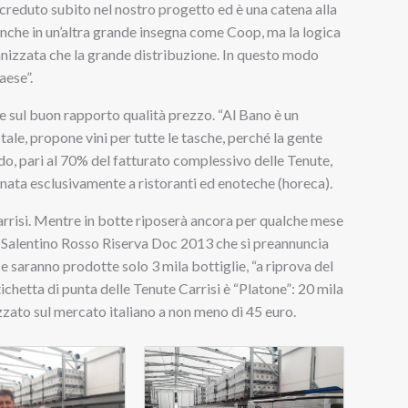
a creduto subito nel nostro progetto ed è una catena alla
nche in un’altra grande insegna come Coop, ma la logica
ganizzata che la grande distribuzione. In questo modo
aese”.
 sul buon rapporto qualità prezzo. “Al Bano è un
ale, propone vini per tutte le tasche, perché la gente
do, pari al 70% del fatturato complessivo delle Tenute,
ta esclusivamente a ristoranti ed enoteche (horeca).
Carrisi. Mentre in botte riposerà ancora per qualche mese
e Salentino Rosso Riserva Doc 2013 che si preannuncia
e saranno prodotte solo 3 mila bottiglie, “a riprova del
tichetta di punta delle Tenute Carrisi è “Platone”: 20 mila
azzato sul mercato italiano a non meno di 45 euro.