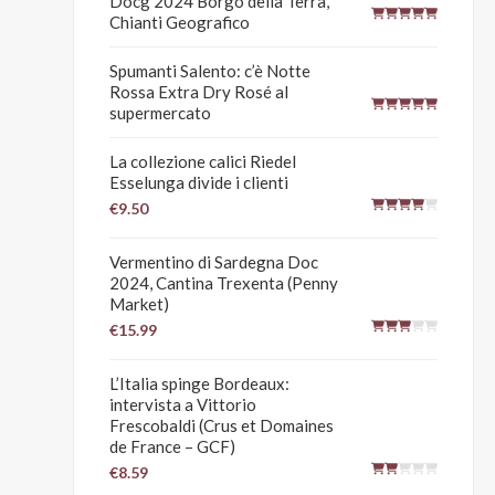
Docg 2024 Borgo della Terra,
Chianti Geografico
Spumanti Salento: c’è Notte
Rossa Extra Dry Rosé al
supermercato
La collezione calici Riedel
Esselunga divide i clienti
€9.50
Vermentino di Sardegna Doc
2024, Cantina Trexenta (Penny
Market)
€15.99
L’Italia spinge Bordeaux:
intervista a Vittorio
Frescobaldi (Crus et Domaines
de France – GCF)
€8.59