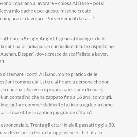
 devono imparano a lavorare – chiosa Al Bano – poi si
diceva mio padre e per questo mi sono creato
o imparare a lavorare. Poi vedremo il da farsi”.
a affidato a
Sergio Angioi
. Il general manager delle
la cantina brindisina. Un curriculum di tutto rispetto nel
Auchan, Despar), dove cresce da scaffalista a buyer,
11.
 sistemare i conti. Al Bano, molto pratico delle
estioni commerciali, si era affidato a persone che non
 la cantina. Una vera e propria questione di cuore,
o: è un contadino che ha zappato fino a 16 anni compiuti.
o a improntare commercialmente l’azienda agricola come
risi sarebbe la cantina più grande d’Italia”.
sponenziale. Trenta gli ettari iniziali, passati oggi a 88.
ea di vini per la Gdo, che oggi viene distribuita in