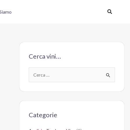
Cerca
 Siamo
Cerca vini…
C
e
r
c
a
Categorie
: