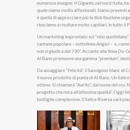
numerose insegne: Il Gigante, nel nord Italia, h
quale siamo molto affezionati. Siamo presenti a
è quella di approcciare più la distribuzione or
riusciamo a risultare molto capillari, in tutto il P
Un marketing improntato sul “vino quotidiano” e
cantane popolare – sottolinea Angioi – e, come t
non si giudica dal 730”. Accanto alla linea Do-G
Al Bano promuove una gamma “premium”, destina
Da assaggiare “Felicità”, il Sauvignon blanc di 
il nuovo prodotto di punta di Al Bano. Un Salic
ottimo. Si chiamerà “Aurito”, dal nome del cru. N
progetto che mira all’altissima qualità”. Oggi l’e
bottiglie complessive. Il Salice Riserva sarà pi