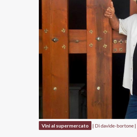
Vini al supermercato
| Di
davide-bortone
|