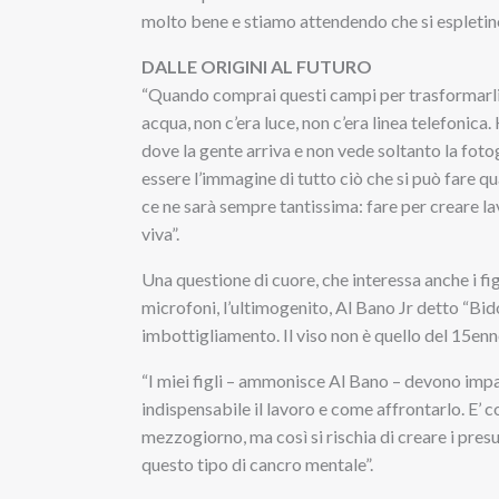
molto bene e stiamo attendendo che si espletino 
DALLE ORIGINI AL FUTURO
“Quando comprai questi campi per trasformarli n
acqua, non c’era luce, non c’era linea telefonica
dove la gente arriva e non vede soltanto la foto
essere l’immagine di tutto ciò che si può fare qua
ce ne sarà sempre tantissima: fare per creare l
viva”.
Una questione di cuore, che interessa anche i fig
microfoni, l’ultimogenito, Al Bano Jr detto “Bido”
imbottigliamento. Il viso non è quello del 15enn
“I miei figli – ammonisce Al Bano – devono impa
indispensabile il lavoro e come affrontarlo. E’ co
mezzogiorno, ma così si rischia di creare i pres
questo tipo di cancro mentale”.