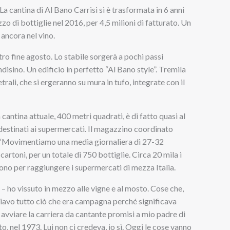
a cantina di Al Bano Carrisi si è trasformata in 6 anni
o di bottiglie nel 2016, per 4,5 milioni di fatturato. Un
 ancora nel vino.
tro fine agosto. Lo stabile sorgerà a pochi passi
ndisino. Un edificio in perfetto “Al Bano style”. Tremila
etrali, che si ergeranno su mura in tufo, integrate con il
cantina attuale, 400 metri quadrati, è di fatto quasi al
i destinati ai supermercati. Il magazzino coordinato
. “Movimentiamo una media giornaliera di 27-32
cartoni, per un totale di 750 bottiglie. Circa 20 mila i
tono per raggiungere i supermercati di mezza Italia.
o – ho vissuto in mezzo alle vigne e al mosto. Cose che,
iavo tutto ciò che era campagna perché significava
avviare la carriera da cantante promisi a mio padre di
to, nel 1973. Lui non ci credeva, io sì. Oggi le cose vanno