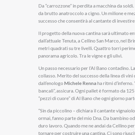
Da “carrozzone” in perdita a macchina da soldi. L
da brutto anatroccolo a cigno. Un milione e mezz
successo che consentirà al cantante di investire
Il progetto della nuova cantina sarà ultimato en
dall’attuale Tenuta, a Cellino San Marco, nel Bri
metri quadrati su tre livelli. Quattro torri perim
panorama agricolo. Tra le vigne e gli ulivi.
Un passo necessario per l’Al Bano contadino. La 
collasso. Merito del successo della linea di vin
dall’enologo
Michele Renna
ha ritmi d’inferno
bancali”, assicura. Ogni pallet è formato da 125 
“pezzi di cuore” di Al Bano che ogni giorno par
“Sin da piccolino – dichiara il cantante vignaiol
ormai, fanno parte del mio Dna. Da bambino od
duro lavoro. Quando me ne andai da Cellino per 
tornare per costruire una cantina. Ci sono riusci