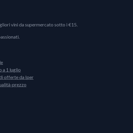
igliori vini da supermercato sotto i €15.
passionati.
le
 a 1 luglio
i offerte da Iper
ualità-prezzo