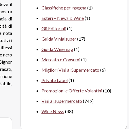
deve il
Classifiche per insegna
(1)
 nostra
Esteri – News & Wine
(1)
cia di
ità di
Gli Editoriali
(1)
na nota
Guida Vinialsuper
(17)
tivi i
flessi
Guida Winemag
(1)
pe nero
Mercato e Consumi
(1)
Signor
asati,
Migliori Vini al Supermercato
(6)
unzione
Private Label
(1)
abile,
Promozioni e Offerte Volantini
(10)
Vini al supermercato
(749)
Wine News
(48)