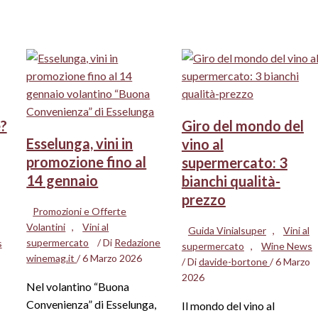
e?
Giro del mondo del
Esselunga, vini in
vino al
promozione fino al
supermercato: 3
14 gennaio
bianchi qualità-
prezzo
Promozioni e Offerte
Volantini
,
Vini al
Guida Vinialsuper
,
Vini al
supermercato
/ Di
Redazione
s
supermercato
,
Wine News
winemag.it
/
6 Marzo 2026
/ Di
davide-bortone
/
6 Marzo
2026
Nel volantino “Buona
Convenienza” di Esselunga,
Il mondo del vino al