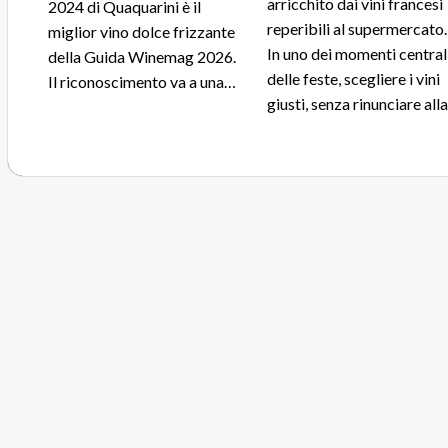
arricchito dai vini francesi
2024 di Quaquarini è il
reperibili al supermercato.
miglior vino dolce frizzante
In uno dei momenti central
della Guida Winemag 2026.
delle feste, scegliere i vini
Il riconoscimento va a una…
giusti, senza rinunciare all