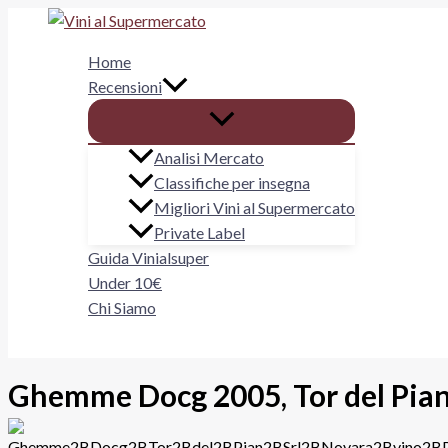
Vai
al
Home
contenuto
Recensioni
Analisi Mercato
Classifiche per insegna
Migliori Vini al Supermercato
Private Label
Guida Vinialsuper
Under 10€
Chi Siamo
Cerca
Ghemme Docg 2005, Tor del Pia