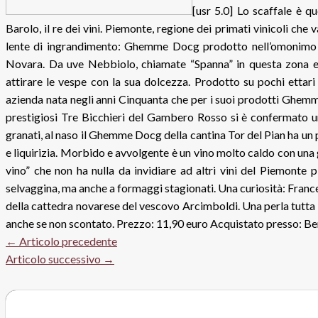
[usr 5.0] Lo scaffale è q
Barolo, il re dei vini. Piemonte, regione dei primati vinicoli che 
lente di ingrandimento: Ghemme Docg prodotto nell’omonimo Co
Novara. Da uve Nebbiolo, chiamate “Spanna” in questa zona e 
attirare le vespe con la sua dolcezza. Prodotto su pochi ettari 
azienda nata negli anni Cinquanta che per i suoi prodotti Ghemm
prestigiosi Tre Bicchieri del Gambero Rosso si è confermato u
granati, al naso il Ghemme Docg della cantina Tor del Pian ha un 
e liquirizia. Morbido e avvolgente è un vino molto caldo con u
vino” che non ha nulla da invidiare ad altri vini del Piemonte 
selvaggina, ma anche a formaggi stagionati. Una curiosità: Franc
della cattedra novarese del vescovo Arcimboldi. Una perla tutta
anche se non scontato. Prezzo: 11,90 euro Acquistato presso: B
←
Articolo precedente
Articolo successivo
→