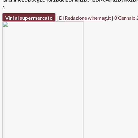
Vini al supermercato
| Di
Redazione winemag.it
|
8 Gennaio