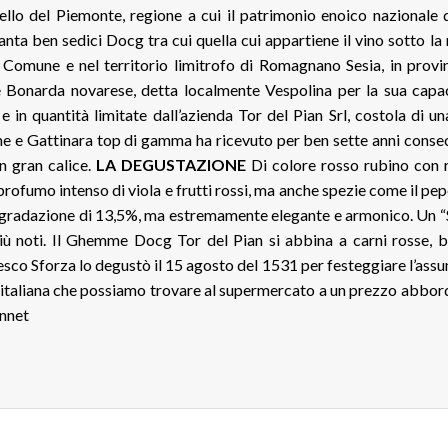
uello del Piemonte, regione a cui il patrimonio enoico nazionale 
vanta ben sedici Docg tra cui quella cui appartiene il vino sotto la
mune e nel territorio limitrofo di Romagnano Sesia, in provin
Bonarda novarese, detta localmente Vespolina per la sua capac
e in quantità limitate dall’azienda Tor del Pian Srl, costola di u
e e Gattinara top di gamma ha ricevuto per ben sette anni consecu
n gran calice.
LA DEGUSTAZIONE
Di colore rosso rubino con ri
profumo intenso di viola e frutti rossi, ma anche spezie come il pe
na gradazione di 13,5%, ma estremamente elegante e armonico. Un “
più noti. Il Ghemme Docg Tor del Pian si abbina a carni rosse, br
esco Sforza lo degustò il 15 agosto del 1531 per festeggiare l’ass
 italiana che possiamo trovare al supermercato a un prezzo abbord
ennet