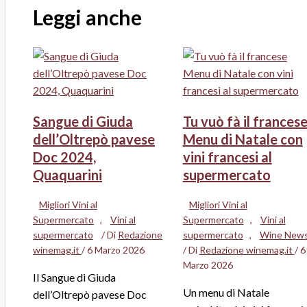
Leggi anche
Sangue di Giuda
Tu vuò fà il frances
dell’Oltrepò pavese
Menu di Natale con
Doc 2024,
vini francesi al
Quaquarini
supermercato
Migliori Vini al
Migliori Vini al
Supermercato
,
Vini al
Supermercato
,
Vini al
supermercato
/ Di
Redazione
supermercato
,
Wine New
winemag.it
/
6 Marzo 2026
/ Di
Redazione winemag.it
/
6
Marzo 2026
Il Sangue di Giuda
Un menu di Natale
dell’Oltrepò pavese Doc