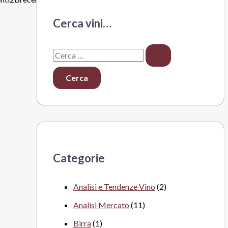
Cerca vini…
C
e
r
c
a
:
Categorie
Analisi e Tendenze Vino
(2)
Analisi Mercato
(11)
Birra
(1)