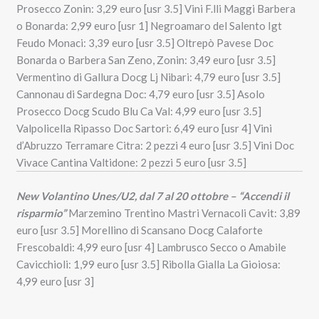
Prosecco Zonin: 3,29 euro [usr 3.5] Vini F.lli Maggi Barbera
o Bonarda: 2,99 euro [usr 1] Negroamaro del Salento Igt
Feudo Monaci: 3,39 euro [usr 3.5] Oltrepò Pavese Doc
Bonarda o Barbera San Zeno, Zonin: 3,49 euro [usr 3.5]
Vermentino di Gallura Docg Lj Nibari: 4,79 euro [usr 3.5]
Cannonau di Sardegna Doc: 4,79 euro [usr 3.5] Asolo
Prosecco Docg Scudo Blu Ca Val: 4,99 euro [usr 3.5]
Valpolicella Ripasso Doc Sartori: 6,49 euro [usr 4] Vini
d’Abruzzo Terramare Citra: 2 pezzi 4 euro [usr 3.5] Vini Doc
Vivace Cantina Valtidone: 2 pezzi 5 euro [usr 3.5]
New Volantino Unes/U2, dal 7 al 20 ottobre – “Accendi il
risparmio”
Marzemino Trentino Mastri Vernacoli Cavit: 3,89
euro [usr 3.5] Morellino di Scansano Docg Calaforte
Frescobaldi: 4,99 euro [usr 4] Lambrusco Secco o Amabile
Cavicchioli: 1,99 euro [usr 3.5] Ribolla Gialla La Gioiosa:
4,99 euro [usr 3]