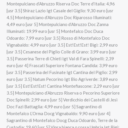
Montepulciano d’Abruzzo Riserva Doc Terre d’Italia: 4,96
[usr 3.5] Shiraz Lazio Igt Casale del Giglio: 9,30 euro [usr
4.5] Montepulciano d’Abruzzo Doc Riparosso Illuminati:
4,49 euro [usr 5] Montepulciano d’Abruzzo Doc Zanna
Illuminati: 19,99 euro [usr 5] Montefalco Doc Duca
Odoardo: 7,99 euro [usr 3.5] Rosso di Montefalco Doc
Vignabaldo: 4,99 euro [usr 3.5] Est!Est!Est! Bigi: 2,99 euro
[usr 3.5] Cesanese del Piglio Colle di Grano: 3,99 euro [usr
3.5] Passerina Terre di Chieti Igt Val di Fara Spinelli: 2,39
euro [usr 4] Frascati Superiore Fontana Candida: 3,99 euro
[usr 3.5] Passerina del Fusinate Igt Cantina del Piglio: 2,99
euro [usr 3.5] Natum Pecorino Igt Bio Agriverde: 3,89 euro
[usr 3.5] Est!Est!Est! Cantina Montefiascone: 2,29 euro [usr
3.5] Montepulciano d’Abruzzo Riserva o Pecorino Superiore
Doc Spinelli: 2,99 euro [usr 5] Verdicchio dei Castelli di Jesi
Doc Fazi Battaglia: 4,99 euro [usr 5] Sagrantino di
Montefalco L’Orma Docg Vignabaldo: 9,90 euro [usr 4]
Sagrantino di Montefalco Docg Duca Odoardo, Terre de la
Custodia: 19,60 [usr 5] Vipra bianca o rossa Umbria Igt Bigi: