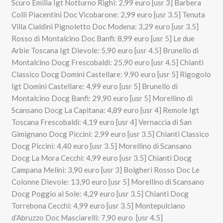
Scuro Emilia Igt Notturno Righi: 2,99 euro [usr 3] Barbera
Colli Piacentini Doc Vicobarone: 2,99 euro [usr 3.5] Tenuta
Villa Cialdini Pignoletto Doc Modena: 3,29 euro [usr 3.5]
Rosso di Montalcino Doc Banfi: 8,99 euro [usr 5] Le due
Arbie Toscana Igt Dievole: 5,90 euro [usr 4.5] Brunello di
Montalcino Docg Frescobaldi: 25,90 euro [usr 4.5] Chianti
Classico Docg Domini Castellare: 9,90 euro [usr 5] Rigogolo
Igt Domini Castellare: 4,99 euro [usr 5] Brunello di
Montalcino Docg Banfi: 29,90 euro [usr 5] Morellino di
Scansano Docg La Capitana: 4,89 euro [usr 4] Remole Igt
Toscana Frescobaldi: 4,19 euro [usr 4] Vernaccia di San
Gimignano Docg Piccini: 2,99 euro [usr 3.5] Chianti Classico
Docg Piccini: 4,40 euro [usr 3.5] Morellino di Scansano
Docg La Mora Cecchi: 4,99 euro [usr 3.5] Chianti Docg
Campana Melini: 3,90 euro [usr 3] Bolgheri Rosso Doc Le
Colonne Dievole: 13,90 euro [usr 5] Morellino di Scansano
Docg Poggio al Sole: 4,29 euro [usr 3.5] Chianti Docg
Torrebona Cecchi: 4,99 euro [usr 3.5] Montepulciano
d’Abruzzo Doc Masciarelli: 7,90 euro [usr 4.5]