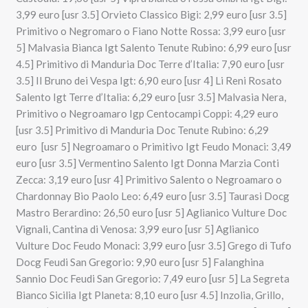
3,99 euro [usr 3.5] Orvieto Classico Bigi: 2,99 euro [usr 3.5]
Primitivo o Negromaro o Fiano Notte Rossa: 3,99 euro [usr
5] Malvasia Bianca Igt Salento Tenute Rubino: 6,99 euro [usr
4.5] Primitivo di Manduria Doc Terre d’Italia: 7,90 euro [usr
3.5] Il Bruno dei Vespa Igt: 6,90 euro [usr 4] Li Reni Rosato
Salento Igt Terre d’Italia: 6,29 euro [usr 3.5] Malvasia Nera,
Primitivo o Negroamaro Igp Centocampi Coppi: 4,29 euro
[usr 3.5] Primitivo di Manduria Doc Tenute Rubino: 6,29
euro [usr 5] Negroamaro o Primitivo Igt Feudo Monaci: 3,49
euro [usr 3.5] Vermentino Salento Igt Donna Marzia Conti
Zecca: 3,19 euro [usr 4] Primitivo Salento o Negroamaro o
Chardonnay Bio Paolo Leo: 6,49 euro [usr 3.5] Taurasi Docg
Mastro Berardino: 26,50 euro [usr 5] Aglianico Vulture Doc
Vignali, Cantina di Venosa: 3,99 euro [usr 5] Aglianico
Vulture Doc Feudo Monaci: 3,99 euro [usr 3.5] Grego di Tufo
Docg Feudi San Gregorio: 9,90 euro [usr 5] Falanghina
Sannio Doc Feudi San Gregorio: 7,49 euro [usr 5] La Segreta
Bianco Sicilia Igt Planeta: 8,10 euro [usr 4.5] Inzolia, Grillo,