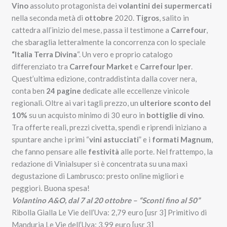
Vino
assoluto protagonista dei
volantini dei supermercati
nella seconda metà di
ottobre
2020.
Tigros
, salito in
cattedra all’inizio del mese, passa il testimone a
Carrefour
,
che sbaraglia letteralmente la concorrenza con lo speciale
“Italia Terra Divina
“. Un vero e proprio catalogo
differenziato tra
Carrefour Market
e
Carrefour Iper
.
Quest’ultima edizione, contraddistinta dalla cover nera,
conta ben
24 pagine
dedicate alle eccellenze vinicole
regionali. Oltre ai vari tagli prezzo, un
ulteriore sconto del
10%
su un acquisto minimo di 30 euro in
bottiglie di vino
.
Tra offerte reali, prezzi civetta, spendi e riprendi iniziano a
spuntare anche i primi “
vini astucciati
” e i
formati Magnum
,
che fanno pensare alle
festività
alle porte. Nel frattempo, la
redazione di Vinialsuper si è concentrata su una maxi
degustazione di Lambrusco: presto online migliori e
Buona spesa!
peggiori.
Volantino A&O, dal 7 al 20 ottobre – “Sconti fino al 50”
Ribolla Gialla Le Vie dell’Uva: 2,79 euro [usr 3] Primitivo di
Manduria Le Vie dell’Uva: 3,99 euro [usr 3]