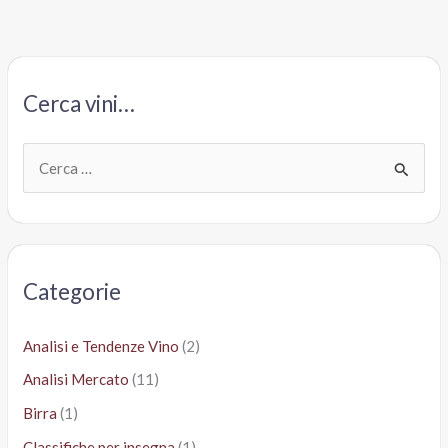
Cerca vini…
C
e
r
c
a
Categorie
:
Analisi e Tendenze Vino
(2)
Analisi Mercato
(11)
Birra
(1)
Classifiche per insegna
(1)