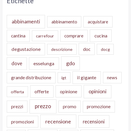
Etichette
abbinamenti
abbinamento
acquistare
cucina
cantina
comprare
carrefour
degustazione
doc
descrizione
docg
gdo
dove
esselunga
il gigante
grande distribuzione
news
igt
opinioni
offerte
opinione
offerta
prezzo
prezzi
promo
promozione
recensione
recensioni
promozioni