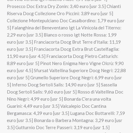
Prosecco Doc Extra Dry Zonin: 3,40 euro [usr 3.5] Chianti
Riserva Docg Collezione Oro Piccini: 3,89 euro [usr 5]
Collezione Montepulciano Doc Casalbordino: 1,79 euro [usr
5] Falanghina del Beneventano Igt La Vinicola del Titerno:
2,29 euro [usr 3.5] Bianco o rosso Igt Notte Rossa: 1,99
euro [usr 3.5] Franciacorta Docg Brut Terre d’Italia: 11,19
euro [usr 3.5] Franciacorta Docg Extra Brut Castelfaglia:
11,90 euro [usr 4.5] Franciacorta Docg Pietro Catturich:
8,89 euro [usr 5] Pinot Nero Enigma Nero Vigne Olcrù: 9,90
euro [usr 4.5] Sfursat Valtellina Superiore Docg Negri: 22,88
euro [usr 5] Grumello Superiore Docg Negri: 6,99 euro [usr
5] Inferno Docg Sertoli Salis: 14,90 euro [usr 5] Sassella
Docg Sertoli Salis: 9,60 euro [usr 5] Rosso di Valtellina Doc
Nino Negri: 4,99 euro [usr 5] Bonarda C’era una volta
Guarini: 4,49 euro [usr 3.5] Valcalepio Doc Cantina
Bergamasca: 4,39 euro [usr 3.5] Lugana Doc Bottarelli: 7,59
euro [usr 3.5] Bonarda o Barbera Montagna: 3,29 euro [usr
3.5] Gutturnio Doc Terre Passeri: 3,19 euro [usr 1.5]