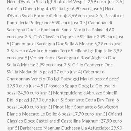
Nero d’Avola o Sirah Igt Rialto dei Vespri: 2,99 euro [usr 3.5]
Anthilia Donna Fugata Sicilia Igt: 6,90 euro [usr 5] Nero
d’Avola Syrah Barone di Bernaj: 3,69 euro [usr 3.5] Passito di
Pantelleria Pellegrino: 5,90 euro [usr 3.5] Cannonau di
Sardegna Doc Le Bombarde Santa Maria La Palma: 4,60
euro [usr 3.5] Cirò Classico Caparra e Siciliani: 3,99 euro [usr
5] Cannonau di Sardegna Doc Sella & Mosca: 5,29 euro [usr
3.5] Nero d’Avola o Alcamo Terre Siciliane Igt Rapitalà: 3,99
euro [usr 5] Vermentino di Sardegna o Rosè Alghero Doc
Sella & Mosca: 3,99 euro [usr 3.5] Grillo Capovero Doc
Sicilia Madaudo: 6 pezzi 27 euro [usr 4] Cabernet o
Chardonnay Veneto Bio Igt Paesaggi Martellozzo: 6 pezzi
19,90 euro [usr 4.5] Prosecco Spago Docg La Gioiosa: 6
pezzi 24,90 euro [usr 3] Montepulciano d’Abruzzo Spinelli
Bio: 6 pezzi 17,70 euro [usr 5] Spumante Extra Dry Turà: 6
pezzi 14,40 euro [usr 3] Pinot Noir Spumante o Sauvignon
Blanc o Moscato Le Bollè: 6 pezzi 17,70 euro [usr 3] Chianti
Classico Docg Castellare di Castellina Magnum: 27,90 euro
[usr 5] Barbaresco Magnum Duchessa Lia Astucciato: 29,90