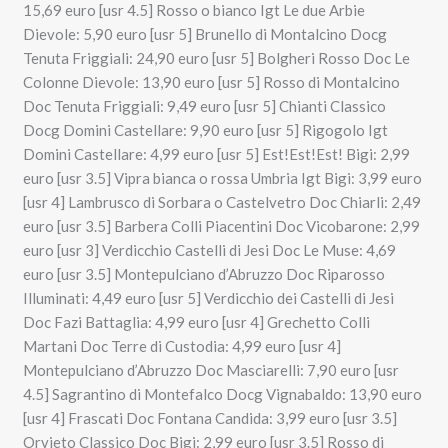
15,69 euro [usr 4.5] Rosso o bianco Igt Le due Arbie
Dievole: 5,90 euro [usr 5] Brunello di Montalcino Docg
Tenuta Friggiali: 24,90 euro [usr 5] Bolgheri Rosso Doc Le
Colonne Dievole: 13,90 euro [usr 5] Rosso di Montalcino
Doc Tenuta Friggiali: 9,49 euro [usr 5] Chianti Classico
Docg Domini Castellare: 9,90 euro [usr 5] Rigogolo Igt
Domini Castellare: 4,99 euro [usr 5] Est!Est!Est! Bigi: 2,99
euro [usr 3.5] Vipra bianca o rossa Umbria Igt Bigi: 3,99 euro
[usr 4] Lambrusco di Sorbara o Castelvetro Doc Chiarli: 2,49
euro [usr 3.5] Barbera Colli Piacentini Doc Vicobarone: 2,99
euro [usr 3] Verdicchio Castelli di Jesi Doc Le Muse: 4,69
euro [usr 3.5] Montepulciano d’Abruzzo Doc Riparosso
Illuminati: 4,49 euro [usr 5] Verdicchio dei Castelli di Jesi
Doc Fazi Battaglia: 4,99 euro [usr 4] Grechetto Colli
Martani Doc Terre di Custodia: 4,99 euro [usr 4]
Montepulciano d’Abruzzo Doc Masciarelli: 7,90 euro [usr
4.5] Sagrantino di Montefalco Docg Vignabaldo: 13,90 euro
[usr 4] Frascati Doc Fontana Candida: 3,99 euro [usr 3.5]
Orvieto Classico Doc Bigi: 2,99 euro [usr 3.5] Rosso di