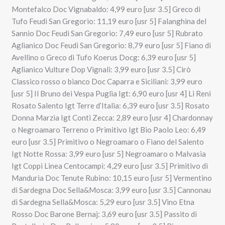
Montefalco Doc Vignabaldo: 4,99 euro [usr 3.5] Greco di
Tufo Feudi San Gregorio: 11,19 euro [usr 5] Falanghina del
Sannio Doc Feudi San Gregorio: 7,49 euro [usr 5] Rubrato
Aglianico Doc Feudi San Gregorio: 8,79 euro [usr 5] Fiano di
Avellino o Greco di Tufo Koerus Docg: 6,39 euro [usr 5]
Aglianico Vulture Dop Vignali: 3,99 euro [usr 3.5] Cirò
Classico rosso o bianco Doc Caparra e Siciliani: 3,99 euro
[usr 5] Il Bruno dei Vespa Puglia Igt: 6,90 euro [usr 4] Li Reni
Rosato Salento Igt Terre d’Italia: 6,39 euro [usr 3.5] Rosato
Donna Marzia Igt Conti Zecca: 2,89 euro [usr 4] Chardonnay
o Negroamaro Terreno o Primitivo Igt Bio Paolo Leo: 6,49
euro [usr 3.5] Primitivo o Negroamaro o Fiano del Salento
Igt Notte Rossa: 3,99 euro [usr 5] Negroamaro o Malvasia
Igt Coppi Linea Centocampi: 4,29 euro [usr 3.5] Primitivo di
Manduria Doc Tenute Rubino: 10,15 euro [usr 5] Vermentino
di Sardegna Doc Sella&Mosca: 3,99 euro [usr 3.5] Cannonau
di Sardegna Sella&Mosca: 5,29 euro [usr 3.5] Vino Etna
Rosso Doc Barone Bernaj: 3,69 euro [usr 3.5] Passito di