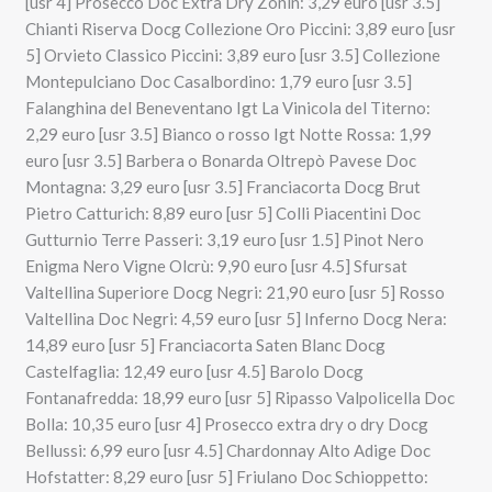
[usr 4] Prosecco Doc Extra Dry Zonin: 3,29 euro [usr 3.5]
Chianti Riserva Docg Collezione Oro Piccini: 3,89 euro [usr
5] Orvieto Classico Piccini: 3,89 euro [usr 3.5] Collezione
Montepulciano Doc Casalbordino: 1,79 euro [usr 3.5]
Falanghina del Beneventano Igt La Vinicola del Titerno:
2,29 euro [usr 3.5] Bianco o rosso Igt Notte Rossa: 1,99
euro [usr 3.5] Barbera o Bonarda Oltrepò Pavese Doc
Montagna: 3,29 euro [usr 3.5] Franciacorta Docg Brut
Pietro Catturich: 8,89 euro [usr 5] Colli Piacentini Doc
Gutturnio Terre Passeri: 3,19 euro [usr 1.5] Pinot Nero
Enigma Nero Vigne Olcrù: 9,90 euro [usr 4.5] Sfursat
Valtellina Superiore Docg Negri: 21,90 euro [usr 5] Rosso
Valtellina Doc Negri: 4,59 euro [usr 5] Inferno Docg Nera:
14,89 euro [usr 5] Franciacorta Saten Blanc Docg
Castelfaglia: 12,49 euro [usr 4.5] Barolo Docg
Fontanafredda: 18,99 euro [usr 5] Ripasso Valpolicella Doc
Bolla: 10,35 euro [usr 4] Prosecco extra dry o dry Docg
Bellussi: 6,99 euro [usr 4.5] Chardonnay Alto Adige Doc
Hofstatter: 8,29 euro [usr 5] Friulano Doc Schioppetto: