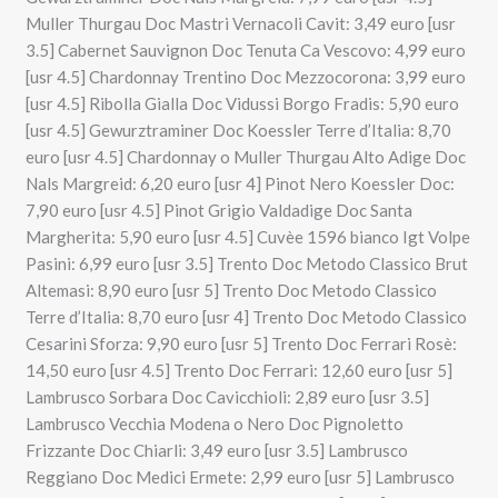
Muller Thurgau Doc Mastri Vernacoli Cavit: 3,49 euro [usr
3.5] Cabernet Sauvignon Doc Tenuta Ca Vescovo: 4,99 euro
[usr 4.5] Chardonnay Trentino Doc Mezzocorona: 3,99 euro
[usr 4.5] Ribolla Gialla Doc Vidussi Borgo Fradis: 5,90 euro
[usr 4.5] Gewurztraminer Doc Koessler Terre d’Italia: 8,70
euro [usr 4.5] Chardonnay o Muller Thurgau Alto Adige Doc
Nals Margreid: 6,20 euro [usr 4] Pinot Nero Koessler Doc:
7,90 euro [usr 4.5] Pinot Grigio Valdadige Doc Santa
Margherita: 5,90 euro [usr 4.5] Cuvèe 1596 bianco Igt Volpe
Pasini: 6,99 euro [usr 3.5] Trento Doc Metodo Classico Brut
Altemasi: 8,90 euro [usr 5] Trento Doc Metodo Classico
Terre d’Italia: 8,70 euro [usr 4] Trento Doc Metodo Classico
Cesarini Sforza: 9,90 euro [usr 5] Trento Doc Ferrari Rosè:
14,50 euro [usr 4.5] Trento Doc Ferrari: 12,60 euro [usr 5]
Lambrusco Sorbara Doc Cavicchioli: 2,89 euro [usr 3.5]
Lambrusco Vecchia Modena o Nero Doc Pignoletto
Frizzante Doc Chiarli: 3,49 euro [usr 3.5] Lambrusco
Reggiano Doc Medici Ermete: 2,99 euro [usr 5] Lambrusco