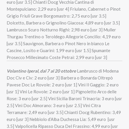
euro [usr 3.5] Chianti Docg Vecchia Cantina di
Montepulciano: 2,29 euro [usr 4] Friulano, Cabernet o Pinot
Grigio Friuli Grave Borgomastro: 2,75 euro [usr 3.5]
Dolcetto, Barbera o Grignolino Giacosa: 4,89 euro [usr 3.5]
Lambrusco Scuro Notturno Righi: 2,98 euro [usr 3] Muller
Thurgau Trentino o Teroldego Allegorie Concilio: 4,19 euro
[usr 3.5] Sauvignon, Barbera o Pinot Nero in bianco Le
Cascine, Losito e Guarini: 1,99 euro [usr 1.5] Spumante
Prosecco Millesimato Coste Petrai: 2,99 euro [usr 3]
Volantino Iperal, dal 7 al 20 ottobre
Lambrusco di Modena
Doc Civ e Civ: 2 euro [usr 3] Barbera o Bonarda Oltrepò
Pavese Doc Le Rovole: 2 euro [usr 1] Vini Il Gaggio: 2 euro
[usr 1] Vini Le Rovole: 2 euro [usr 1] Pignoletto Arco delle
Rose: 3 euro [usr 2.5] Vini Sicilia Baroni Trinacria: 3 euro [usr
2.5] Vini Doc Almorano: 3 euro [usr 2.5] Vini Citra
Terramare: 2,49 euro [usr 3.5] Chianti Docg Rubentino: 3,49
euro [usr 3] Nebbiolo d’Alba Duchessa Lia: 5,49 euro [usr
3.5] Valpolicella Ripasso Duca Del Frassino: 4,99 euro [usr