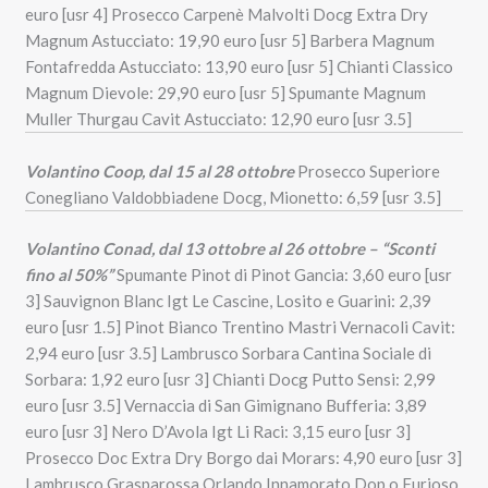
euro [usr 4] Prosecco Carpenè Malvolti Docg Extra Dry
Magnum Astucciato: 19,90 euro [usr 5] Barbera Magnum
Fontafredda Astucciato: 13,90 euro [usr 5] Chianti Classico
Magnum Dievole: 29,90 euro [usr 5] Spumante Magnum
Muller Thurgau Cavit Astucciato: 12,90 euro [usr 3.5]
Volantino Coop, dal 15 al 28 ottobre
Prosecco Superiore
Conegliano Valdobbiadene Docg, Mionetto: 6,59 [usr 3.5]
Volantino Conad, dal 13 ottobre al 26 ottobre – “Sconti
fino al 50%”
Spumante Pinot di Pinot Gancia: 3,60 euro [usr
3] Sauvignon Blanc Igt Le Cascine, Losito e Guarini: 2,39
euro [usr 1.5] Pinot Bianco Trentino Mastri Vernacoli Cavit:
2,94 euro [usr 3.5] Lambrusco Sorbara Cantina Sociale di
Sorbara: 1,92 euro [usr 3] Chianti Docg Putto Sensi: 2,99
euro [usr 3.5] Vernaccia di San Gimignano Bufferia: 3,89
euro [usr 3] Nero D’Avola Igt Li Raci: 3,15 euro [usr 3]
Prosecco Doc Extra Dry Borgo dai Morars: 4,90 euro [usr 3]
Lambrusco Grasparossa Orlando Innamorato Dop o Furioso