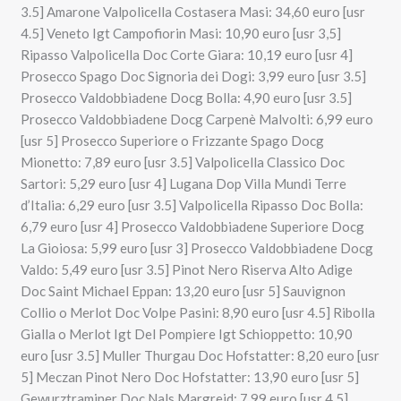
3.5] Amarone Valpolicella Costasera Masi: 34,60 euro [usr
4.5] Veneto Igt Campofiorin Masi: 10,90 euro [usr 3,5]
Ripasso Valpolicella Doc Corte Giara: 10,19 euro [usr 4]
Prosecco Spago Doc Signoria dei Dogi: 3,99 euro [usr 3.5]
Prosecco Valdobbiadene Docg Bolla: 4,90 euro [usr 3.5]
Prosecco Valdobbiadene Docg Carpenè Malvolti: 6,99 euro
[usr 5] Prosecco Superiore o Frizzante Spago Docg
Mionetto: 7,89 euro [usr 3.5] Valpolicella Classico Doc
Sartori: 5,29 euro [usr 4] Lugana Dop Villa Mundi Terre
d’Italia: 6,29 euro [usr 3.5] Valpolicella Ripasso Doc Bolla:
6,79 euro [usr 4] Prosecco Valdobbiadene Superiore Docg
La Gioiosa: 5,99 euro [usr 3] Prosecco Valdobbiadene Docg
Valdo: 5,49 euro [usr 3.5] Pinot Nero Riserva Alto Adige
Doc Saint Michael Eppan: 13,20 euro [usr 5] Sauvignon
Collio o Merlot Doc Volpe Pasini: 8,90 euro [usr 4.5] Ribolla
Gialla o Merlot Igt Del Pompiere Igt Schioppetto: 10,90
euro [usr 3.5] Muller Thurgau Doc Hofstatter: 8,20 euro [usr
5] Meczan Pinot Nero Doc Hofstatter: 13,90 euro [usr 5]
Gewurztraminer Doc Nals Margreid: 7,99 euro [usr 4.5]