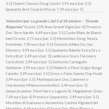
3.5] Chianti Classico Docg Cecchi: 5,95 euro [usr 3.5]
Spumante Brut Cesarini Sforza: 7,59 euro [usr 5]
Volantino Iper La grande i, dal 5 al 18 ottobre – “Grande
Risparmio”
Sconto 25% linea Grandi Vigne [usr 4] Prosecco
Doc Terre Nardin: 4,49 euro [usr 3.5] Cuvèe Blanc de Blancs
Sant’Orsola: 2,75 euro [usr 3.5] Montefalco Docg Tenuta
Ermelinda: 7,90 euro [usr 3.5] Dolcetto d’Alba Doc San
Silvestro: 3,99 euro [usr 3.5] Spumante Babulle Extra Dry o
Extra Brut: 2,49 euro [usr 3] Lambrusco Scuro Fieronero
Cavicchioli: 2,99 euro [usr 5] Gutturnio Cantagallo
Valtidone: 3,99 euro [usr 3.5] Malbech o Pinot Grigio Borgo
Canedo: 2,99 euro [usr 3.5] Greco o Fiano Sannio Dop Feudi:
3,99 euro [usr 3.5]: Montepulciano Doc, Cabernet o
Chardonnay Millenovecentodieci: 2,49 euro [usr 3]
Gewurztraminer, Pinot Nero o Lagrein St. Magdalener Gries:
7,49 euro [usr 4] Prosecco Gasparetto: 3,99 euro [usr 3.5]
Morellino di Scansano o Vermentino Cantina Vignaioli del
Morellino: 4,49 euro [usr 4] Soave Doc, Pinot Bianco o