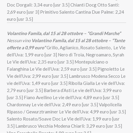
Doc Dorgali: 3,34 euro [usr 3.5] Chianti Docg Otto Santi:
2,69 euro [usr 3] Primitivo Salento Cantina Due Palme: 2,24
euro [usr 3.5]
Volantino Famila, dal 15 al 28 ottobre – “Grandi Marche”
Nessun vino
Volantino Famila, dal 15 al 28 ottobre – “Tante
offerte a 0,99 euro”
Grillo, Aglianico, Rosato Salento, Le Vie
dell’Uva: 1,99 euro [usr 3] Nero di Troia, Negroamaro, Syrah
Le Vie dell’Uva: 2,35 euro [usr 3.5] Montepulciano o
Falanghina Le Vie dell’Uva: 2,59 euro [usr 3.5] Pignoletto Le
Vie dell’Uva: 2,99 euro [usr 3.5] Lambrusco Modena Secco Le
vie dell’Uva: 1,49 euro [usr 3.5] Ribolla Gialla Le vie dell’Uva:
2,79 euro [usr 3.5] Barbera d’Asti Le vie dell’Uva: 3,99 euro
[usr 3.5] Fiano Avellino Le vie dell’Uva: 4,89 euro [usr 3.5]
Chardonnay Le vie dell’Uva: 2,49 euro [usr 3.5] Valpolicella
Ripasso / Gewurztraminer Le Vie dell’Uva: 4,99 euro [usr 3.5]
Salento Rosato/Soave Doc Le Vie dell’Uva: 1,99 euro [usr
3.5] Lambrusco Vecchia Modena Chiarli: 3,29 euro [usr 3.5]
Vino Freschello Rosato: 1,99 euro [usr 2.5]