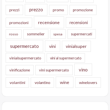
prezzo
prezzi
promo
promozione
recensione
recensioni
promozioni
sommelier
supermercati
rosso
spesa
supermercato
vini
vinialsuper
vinialsupermercato
vini al supermercato
vino
vinificazione
vini supermercato
wine
volantini
volantino
winelovers