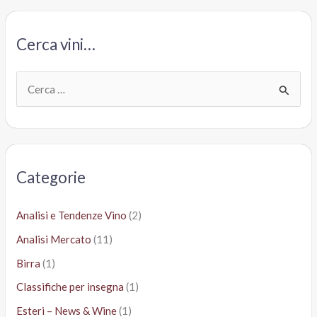
Cerca vini…
C
e
r
c
a
Categorie
:
Analisi e Tendenze Vino
(2)
Analisi Mercato
(11)
Birra
(1)
Classifiche per insegna
(1)
Esteri – News & Wine
(1)