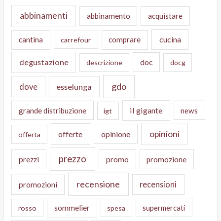
abbinamenti
abbinamento
acquistare
cucina
cantina
comprare
carrefour
degustazione
doc
descrizione
docg
gdo
dove
esselunga
il gigante
grande distribuzione
news
igt
opinioni
offerte
opinione
offerta
prezzo
prezzi
promo
promozione
recensione
recensioni
promozioni
sommelier
supermercati
rosso
spesa