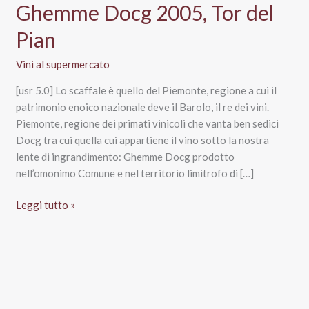
Ghemme Docg 2005, Tor del
Pian
Vini al supermercato
[usr 5.0] Lo scaffale è quello del Piemonte, regione a cui il
patrimonio enoico nazionale deve il Barolo, il re dei vini.
Piemonte, regione dei primati vinicoli che vanta ben sedici
Docg tra cui quella cui appartiene il vino sotto la nostra
lente di ingrandimento: Ghemme Docg prodotto
nell’omonimo Comune e nel territorio limitrofo di […]
Ghemme
Leggi tutto »
Docg
2005,
Tor
del
Pian